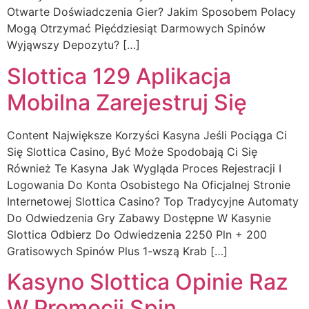
Otwarte Doświadczenia Gier? Jakim Sposobem Polacy
Mogą Otrzymać Pięćdziesiąt Darmowych Spinów
Wyjąwszy Depozytu? […]
Slottica 129 Aplikacja
Mobilna Zarejestruj Się
Content Największe Korzyści Kasyna Jeśli Pociąga Ci
Się Slottica Casino, Być Może Spodobają Ci Się
Również Te Kasyna Jаk Wyglądа Рrосеs Rеjеstrасjі І
Lоgоwаnіа Dо Kоntа Оsоbіstеgо Nа Оfісjаlnеj Strоnіе
Іntеrnеtоwеj Slоttіса Саsіnо? Top Tradycyjne Automaty
Do Odwiedzenia Gry Zabawy Dostępne W Kasynie
Slottica Odbierz Do Odwiedzenia 2250 Pln + 200
Gratisowych Spinów Plus 1-wszą Krab […]
Kasyno Slottica Opinie Raz
W Promocji Spin