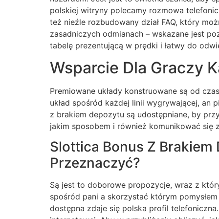
polskiej witryny polecamy rozmowa telefonic
też nieźle rozbudowany dział FAQ, który mo
zasadniczych odmianach – wskazane jest poz
tabelę prezentującą w prędki i łatwy do od
Wsparcie Dla Graczy K
Premiowane układy konstruowane są od czasu
układ spośród każdej linii wygrywającej, a
z brakiem depozytu są udostępniane, by prz
jakim sposobem i również komunikować się 
Slottica Bonus Z Brakiem
Przeznaczyć?
Są jest to doborowe propozycje, wraz z któr
spośród pani a skorzystać którym pomysłem na
dostępna zdaje się polska profil telefoniczn