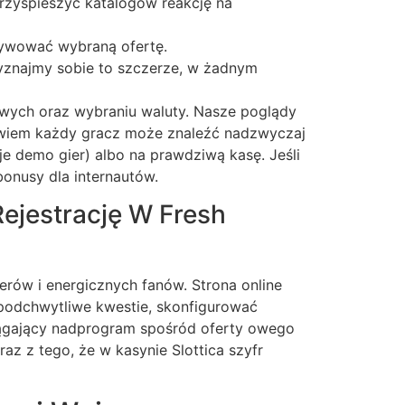
rzyspieszyć katalogów reakcję na
ktywować wybraną ofertę.
zyznajmy sobie to szczerze, w żadnym
owych oraz wybraniu waluty. Nasze poglądy
 bowiem każdy gracz może znaleźć nadzwyczaj
e demo gier) albo na prawdziwą kasę. Jeśli
bonusy dla internautów.
ejestrację W Fresh
rów i energicznych fanów. Strona online
podchwytliwe kwestie, skonfigurować
ciągający nadprogram spośród oferty owego
az z tego, że w kasynie Slottica szyfr