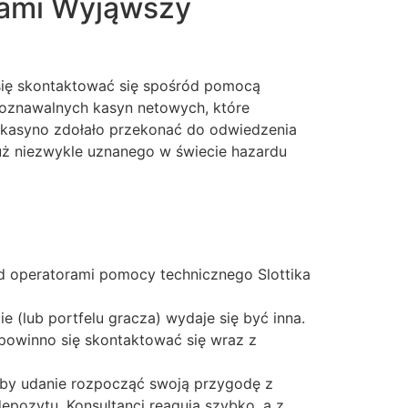
nami Wyjąwszy
o się skontaktować się spośród pomocą
zpoznawalnych kasyn netowych, które
es kasyno zdołało przekonać do odwiedzenia
już niezwykle uznanego w świecie hazardu
d operatorami pomocy technicznego Slottika
e (lub portfelu gracza) wydaje się być inna.
), powinno się skontaktować się wraz z
eby udanie rozpocząć swoją przygodę z
epozytu. Konsultanci reagują szybko, a z