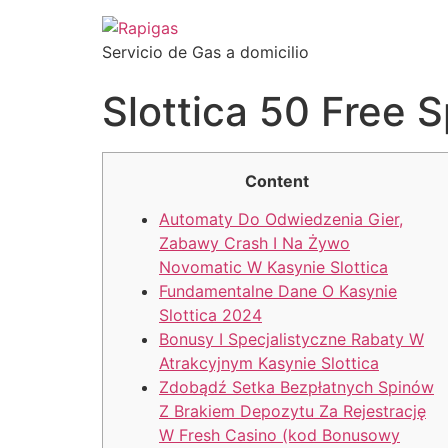
Servicio de Gas a domicilio
Slottica 50 Free 
Content
Automaty Do Odwiedzenia Gier,
Zabawy Crash I Na Żywo
Novomatic W Kasynie Slottica
Fundamentalne Dane O Kasynie
Slottica 2024
Bonusy I Specjalistyczne Rabaty W
Atrakcyjnym Kasynie Slottica
Zdobądź Setka Bezpłatnych Spinów
Z Brakiem Depozytu Za Rejestrację
W Fresh Casino (kod Bonusowy