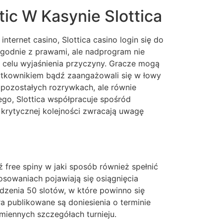
ic W Kasynie Slottica
nternet casino, Slottica casino login się do
a zgodnie z prawami, ale nadprogram nie
 celu wyjaśnienia przyczyny. Gracze mogą
żytkownikiem bądź zaangażowali się w łowy
pozostałych rozrywkach, ale równie
go, Slottica współpracuje spośród
krytycznej kolejności zwracają uwagę
free spiny w jaki sposób również spełnić
sowaniach pojawiają się osiągnięcia
dzenia 50 slotów, w które powinno się
a publikowane są doniesienia o terminie
dmiennych szczegółach turnieju.