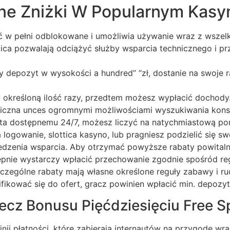
ne Zniżki W Popularnym Kasyn
ć w pełni odblokowane i umożliwia używanie wraz z wszelk
tica pozwalają odciążyć służby wsparcia technicznego i p
y depozyt w wysokości a hundred” “zł, dostanie na swoje 
określoną ilość razy, przedtem możesz wypłacić dochody
aficzna unces ogromnymi możliwościami wyszukiwania kons
ta dostępnemu 24/7, możesz liczyć na natychmiastową p
logowanie, slottica kasyno, lub pragniesz podzielić się sw
zenia wsparcia. Aby otrzymać powyższe rabaty powitalne
astępnie wystarczy wpłacić przechowanie zgodnie spośród 
czególne rabaty mają własne określone reguły zabawy i r
ifikować się do ofert, gracz powinien wpłacić min. depozy
cz Bonusu Pięćdziesięciu Free S
linii płatności, które zabierają internautów na przygodę 