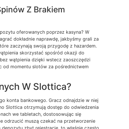
Spinów Z Brakiem
depozytu oferowanych poprzez kasyna? W
grać dokładnie naprawdę, jakbyśmy grali za
które zaczynają swoją przygodę z hazardem.
ątpienia skorzystać spośród okazji do
bez wątpienia dzięki wstecz zaoszczędzi
jąc od momentu slotów za pośrednictwem
ych W Slottica?
wojego konta bankowego. Gracz odnajdzie w niej
no Slottica otrzymują dostęp do odwiedzenia
onach we tabletach, dostosowując się
ie odrzucić muszą czekać na przetworzenie
depozytu zbyt rejestrację, to właśnie często