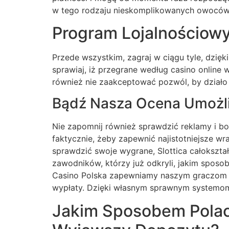
w tego rodzaju nieskomplikowanych owoców
Program Lojalnościow
Przede wszystkim, zagraj w ciągu tyle, dzi
sprawiaj, iż przegrane według casino online 
również nie zaakceptować pozwól, by działo c
Bądź Nasza Ocena Umożli
Nie zapomnij również sprawdzić reklamy i bon
faktycznie, żeby zapewnić najistotniejsze wr
sprawdzić swoje wygrane, Slottica całokszta
zawodników, którzy już odkryli, jakim sposo
Casino Polska zapewniamy naszym graczom ni
wypłaty. Dzięki własnym sprawnym systemom
Jakim Sposobem Pola