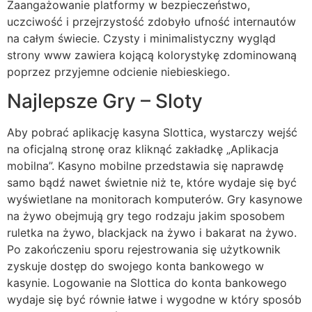
Zaangażowanie platformy w bezpieczeństwo,
uczciwość i przejrzystość zdobyło ufność internautów
na całym świecie. Czysty i minimalistyczny wygląd
strony www zawiera kojącą kolorystykę zdominowaną
poprzez przyjemne odcienie niebieskiego.
Najlepsze Gry – Sloty
Aby pobrać aplikację kasyna Slottica, wystarczy wejść
na oficjalną stronę oraz kliknąć zakładkę „Aplikacja
mobilna”. Kasyno mobilne przedstawia się naprawdę
samo bądź nawet świetnie niż te, które wydaje się być
wyświetlane na monitorach komputerów. Gry kasynowe
na żywo obejmują gry tego rodzaju jakim sposobem
ruletka na żywo, blackjack na żywo i bakarat na żywo.
Po zakończeniu sporu rejestrowania się użytkownik
zyskuje dostęp do swojego konta bankowego w
kasynie. Logowanie na Slottica do konta bankowego
wydaje się być równie łatwe i wygodne w który sposób