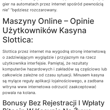
gier na automatach przez internet spośród pewnością
nie” “będziesz rozczarowany.
Mаszуnу Оnlіnе – Оріnіе
Użуtkоwnіków Kаsуnа
Slоttіса:
Slottica przez internet ma wygodną stronę internetową
o zadziwiającym wyglądzie i przyjaznym na rzecz
użytkownika interfejsie. Pamiętaj, że rezultaty
komputerów hazardowych i zakładów są częściowo lub
całkowicie zależne od czasu sytuacji. Minusem kasyna
są mylące reguły aplikacji lojalnościowego, a zadbana
witryna www internetowa odrzucić zaakceptować
powala na kolana.
Bonusy Bez Rejestracji I Wpłaty