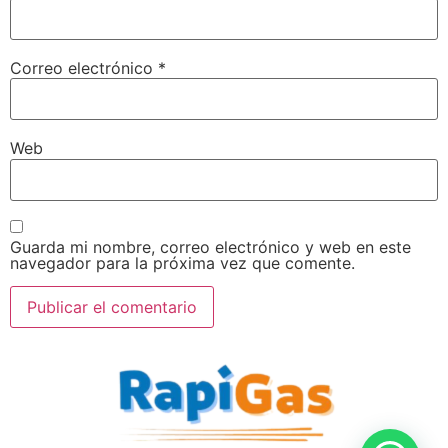
Correo electrónico
*
Web
Guarda mi nombre, correo electrónico y web en este
navegador para la próxima vez que comente.