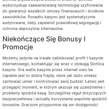
wykorzystuje zaawansowaną technologię szyfrowania
do gwarancji wszelkich umowy finansowych i środków
zawodników. Ponadto kasyno jest systematycznie
audytowane, żeby zapewnić prawidłową segregację i
ochrona depozytów internautów.
Niekończące Się Bonusy I
Promocje
Możemy jedynie na trwałe zablokować profil t kasynie
internetowego, kontaktując się wraz z obsługą Slottica
kasyno. Gra watts kasynie przez internet owo be
capable jest to dobra frajda, obok jak dużo umiesz
zachować umiar i kontrolować swój budżet. Łatwo jest
przegapić moment, w którym ukazuje się uzależnienie i
problemy spośród kasą. Szczególnie reguł dotyczących
bezpieczeństwa i actually korzystania wspólnie spośród
bonusów. Graczom przypomina się um dostępności