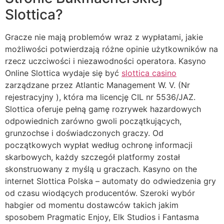
Slottica?
Gracze nie mają problemów wraz z wypłatami, jakie
możliwości potwierdzają różne opinie użytkowników na
rzecz uczciwości i niezawodności operatora. Kasyno
Online Slottica wydaje się być
slottica casino
zarządzane przez Atlantic Management W. V. (Nr
rejestracyjny ), która ma licencję CIL nr 5536/JAZ.
Slottica oferuje pełną gamę rozrywek hazardowych
odpowiednich zarówno gwoli początkujących,
grunzochse i doświadczonych graczy. Od
początkowych wypłat według ochronę informacji
skarbowych, każdy szczegół platformy został
skonstruowany z myślą u graczach. Kasyno on the
internet Slottica Polska – automaty do odwiedzenia gry
od czasu wiodących producentów. Szeroki wybór
habgier od momentu dostawców takich jakim
sposobem Pragmatic Enjoy, Elk Studios i Fantasma