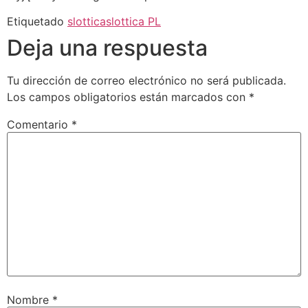
Etiquetado
slottica
slottica PL
Deja una respuesta
Tu dirección de correo electrónico no será publicada.
Los campos obligatorios están marcados con
*
Comentario
*
Nombre
*