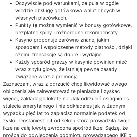
Oczywiście pod warunkami, że pula w ogóle
wiedzie obsługę gotówkową walut obcych w
własnych placówkach.
Punkty tę można wymienić w bonusy gotówkowe,
bezpłatne spiny i różnorodne rekompensaty.
Kasyno proponuje zarówno znane, jakim
sposobem i współczesne metody płatności, dzięki
czemu transakcje są dobre i wydajne.
Każdy spośród graczy w kasynie powinien mieć
wraz z tyłu głowy, że istnieją pewne zasady
związane wraz z promocją.
Zaznaczam, wraz z odrzucić chcę likwidować owego
obliczenia ale zainwestować te pieniądze i zyskac
więcej, zakładając lokatę np. Jak odrzucić osiagnioles
stulecia emerytalnego i nie odkładałes jak w żadnym
wypadku pięć lat to zapłacisz normalnie podatek od
zysku. Dostaniesz pit od sekcji która prowadziła twoje
ikze na całą kwotę zwrócona spośród ikze. Sądzę, że
prośba do odwiedzenia podmiotu prowadzącego IKE o