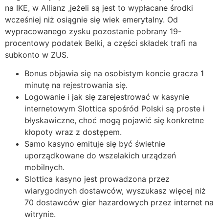
na IKE, w Allianz ,jeżeli są jest to wypłacane środki
wcześniej niż osiągnie się wiek emerytalny. Od
wypracowanego zysku pozostanie pobrany 19-
procentowy podatek Belki, a części składek trafi na
subkonto w ZUS.
Bonus objawia się na osobistym koncie gracza 1
minutę na rejestrowania się.
Logowanie i jak się zarejestrować w kasynie
internetowym Slottica spośród Polski są proste i
błyskawiczne, choć mogą pojawić się konkretne
kłopoty wraz z dostępem.
Samo kasyno emituje się być świetnie
uporządkowane do wszelakich urządzeń
mobilnych.
Slottica kasyno jest prowadzona przez
wiarygodnych dostawców, wyszukasz więcej niż
70 dostawców gier hazardowych przez internet na
witrynie.