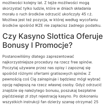
możliwości kolejny lat. Z tejże możliwości mogą
skorzystać tylko ludzie, które w dniach składania
morału o ruch środków odrzucić ukończyły 45 r.ż.
Możliwa jest też pozycja, w której według wycofaniu
środków spośród IKZE nie zapłacisz żadnego podatku.
Czy Kasyno Slottica Oferuje
Bonusy I Promocje?
Postanowiliśmy dlatego zaprezentować
najkorzystniejsze procedury na rzecz free spinów.
Poczytaj używane przez nas opisy i zapoznaj się
spośród różnymi ofertami gratisowych spinów. Z
pewnością coś Cię zainspiruje i będziesz mógł wybrać
opcję najlepszą na rzecz własnej osoby. Gdyż odrzucić
znajdzie się należytego bonusu, poszukaj bezpłatne
pięćdziesiąt zł zbyt rejestrację kasyno. Po dokonaniu
wszystkich instrukcji fan dzierży szansę otrzymać 25