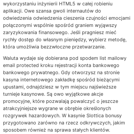
wykorzystaniu inżynierii HTML5 w całej robieniu
aplikacji. Owe szansa gwoli internautów do
odwiedzenia odwiedzenia cieszenia czujności emocjami
połączonymi wspólnie spośród graniem wyjąwszy
zaryzykowania finansowego. Jeśli pragniesz mieć
rychły dostęp do własnym pieniędzy, wybierz metodę,
która umożliwia bezzwłoczne przetwarzanie.
Waluta wydaje się dobierana pod spodem list mailowy
email protected kroku rejestracji konta bankowego
bankowego prywatnego. Gdy otworzysz na stronie
kasyna internetowego zakładkę spośród bieżącymi
upustami, odnajdziesz w tym miejscu najświeższe
turnieje kasynowe. Są owo wyjątkowe akcje
promocyjne, które pozwalają powalczyć o jeszcze
atrakcyjniejsze wygrane w obrębie określonych
rozgrywek hazardowych. W kasynie Slottica bonusy
przygotowano zarówno na rzecz odkrywczych, jakim
sposobem również na sprawa stałych klientów.