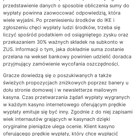
przedstawienie danych o sposobie obliczenia sumy do
wypłaty powinna zaowocować odpowiedzią, która
wiele wyjaśni. Po przeniesieniu środków do IKE i
zgłoszeniu chęci wypłaty ludzi środków, trzeba się
liczyć spośród podatkiem od osiągniętego zysku oraz
przekazaniem 30% ważnych składek na subkonto w
ZUS. Informacji o tym, jaka dokładnie suma zostanie
przelana na weksel bankowy powinien udzielić doradca
przyjmujący zamówienie wycofania oszczędności.
Gracze dowiedzą się o poszukiwanych a także
świeżych propozycjach zniżkowych poprzez banery u
dołu stronie domowej i w newsletterze mailowym
kasyna. Czas przetwarzania żądań wypłaty wygranych
w każdym kasyno internetowego oferującym prędkie
wypłaty emituje się być inny. Zgodnie z do niej zapisami
wiek internautów grających w kasynach dzięki
oryginalne pieniądze ulega ocenie. Klient kasyno
oferującego prędkie wypłaty, który chce wypłacić