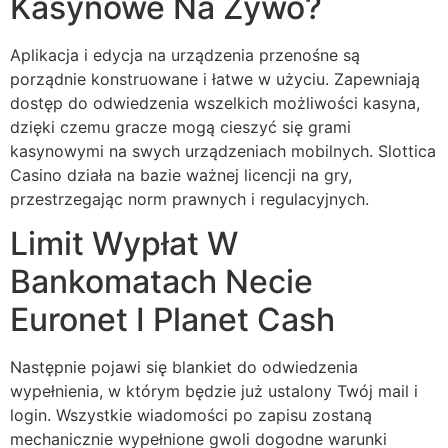
Kasynowe Na Żywo?
Aplikacja i edycja na urządzenia przenośne są
porządnie konstruowane i łatwe w użyciu. Zapewniają
dostęp do odwiedzenia wszelkich możliwości kasyna,
dzięki czemu gracze mogą cieszyć się grami
kasynowymi na swych urządzeniach mobilnych. Slottica
Casino działa na bazie ważnej licencji na gry,
przestrzegając norm prawnych i regulacyjnych.
Limit Wypłat W
Bankomatach Necie
Euronet I Planet Cash
Następnie pojawi się blankiet do odwiedzenia
wypełnienia, w którym będzie już ustalony Twój mail i
login. Wszystkie wiadomości po zapisu zostaną
mechanicznie wypełnione gwoli dogodne warunki