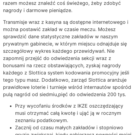
razem możesz znaleźć coś świeżego, żeby zdobyć
nagrody i darmowe pieniądze.
Transmisje wraz z kasyna są dostępne internetowego i
można postawić zakład w czasie meczu. Możesz
sprawdzić dane statystyczne zakładów w naszym
prywatnym gabinecie, w którym miejscu odnajduje się
szczegółowy wykres każdego przewidywań. Nie
zapomnij przejść do odwiedzenia sekcji wraz z
bonusami na rzecz obstawiających, zyskaj nagrody
każdego z Slottica system kodowania promocyjny jeśli
tego typu masz. Dodatkowo, zarząd Slottica aranżuje
prawidłowe loterie i turnieje wśród internautów spośród
pulą nagród od siedmiu,pięć do odwiedzenia 200 tys.
Przy wycofaniu środków z IKZE oszczędzający
musi otrzymać całą kwotę i ująć ją w rocznym
zeznaniu podatkowym.
Zacznij od czasu małych zakładów i stopniowo
gryzie zwiększaj, kiedy nabierzesz pewności mojej