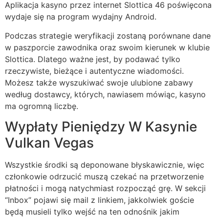
Aplikacja kasyno przez internet Slottica 46 poświęcona
wydaje się na program wydajny Android.
Podczas strategie weryfikacji zostaną porównane dane
w paszporcie zawodnika oraz swoim kierunek w klubie
Slottica. Dlatego ważne jest, by podawać tylko
rzeczywiste, bieżące i autentyczne wiadomości.
Możesz także wyszukiwać swoje ulubione zabawy
według dostawcy, których, nawiasem mówiąc, kasyno
ma ogromną liczbę.
Wypłaty Pieniędzy W Kasynie
Vulkan Vegas
Wszystkie środki są deponowane błyskawicznie, więc
członkowie odrzucić muszą czekać na przetworzenie
płatności i mogą natychmiast rozpocząć grę. W sekcji
“Inbox” pojawi się mail z linkiem, jakkolwiek goście
będą musieli tylko wejść na ten odnośnik jakim