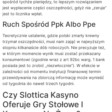
spośród tychże pieniędzy, to lepszym rozwiązaniem
jest wypłacenie części oszczędności, gdyż nie „zeruje”
jest to licznika wpłat.
Ruch Spośród Ppk Albo Ppe
Teoretycznie ustalenie, gdzie polski zmarły krewny
trzymał oszczędności, musi nam zająć w najwyższym
stopniu kilkanaście dób roboczych. Nie precyzuje też,
w którym momencie wynik musi zostać przekazany
konsumentowi (zgodnie wraz z art 92bc warg. 1 bank
posiada jest to zrobić „niezwłocznie”). W efekcie w
zależności od momentu instytucji finansowej termin
przewidywania na zbiorczą informację może wynieść
od tygodnia do nawet trzech tygodni.
Czy Slottica Kasyno
Oferuje Gry Stołowe I