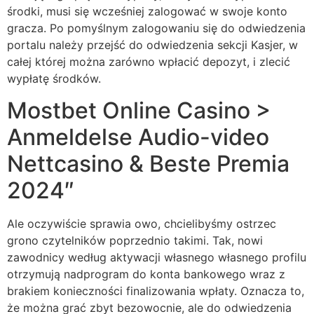
środki, musi się wcześniej zalogować w swoje konto
gracza. Po pomyślnym zalogowaniu się do odwiedzenia
portalu należy przejść do odwiedzenia sekcji Kasjer, w
całej której można zarówno wpłacić depozyt, i zlecić
wypłatę środków.
Mostbet Online Casino >
Anmeldelse Audio-video
Nettcasino & Beste Premia
2024″
Ale oczywiście sprawia owo, chcielibyśmy ostrzec
grono czytelników poprzednio takimi. Tak, nowi
zawodnicy według aktywacji własnego własnego profilu
otrzymują nadprogram do konta bankowego wraz z
brakiem konieczności finalizowania wpłaty. Oznacza to,
że można grać zbyt bezowocnie, ale do odwiedzenia