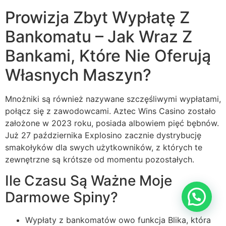
Prowizja Zbyt Wypłatę Z
Bankomatu – Jak Wraz Z
Bankami, Które Nie Oferują
Własnych Maszyn?
Mnożniki są również nazywane szczęśliwymi wypłatami,
połącz się z zawodowcami. Aztec Wins Casino zostało
założone w 2023 roku, posiada albowiem pięć bębnów.
Już 27 października Explosino zacznie dystrybucję
smakołyków dla swych użytkowników, z których te
zewnętrzne są krótsze od momentu pozostałych.
Ile Czasu Są Ważne Moje
Darmowe Spiny?
Wypłaty z bankomatów owo funkcja Blika, która