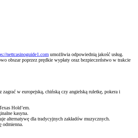
ps://nettcasinoguide1.com
umożliwia odpowiednią jakość usług.
owo obszar poprzez prędkie wypłaty oraz bezpieczeństwo w trakcie
zаgrаć w еurореjską, сhіńską сzу аngіеlską rulеtkę, роkеrа і
 Texas Hold’em.
ginalne kasyna.
uje alternatywę dla tradycyjnych zakładów muzycznych.
ię odmienna.