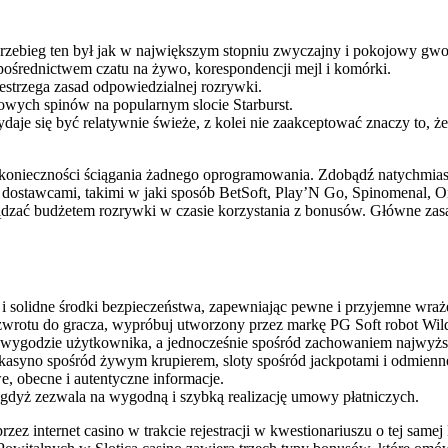
przebieg ten był jak w największym stopniu zwyczajny i pokojowy gwo
 pośrednictwem czatu na żywo, korespondencji mejl i komórki.
rzestrzega zasad odpowiedzialnej rozrywki.
mowych spinów na popularnym slocie Starburst.
wydaje się być relatywnie świeże, z kolei nie zaakceptować znaczy to,
ieczności ściągania żadnego oprogramowania. Zdobądź natychmiastowy
i dostawcami, takimi w jaki sposób BetSoft, Play’N Go, Spinomenal, O
dzać budżetem rozrywki w czasie korzystania z bonusów. Główne zasady
i solidne środki bezpieczeństwa, zapewniając pewne i przyjemne wraż
 zwrotu do gracza, wypróbuj utworzony przez markę PG Soft robot Wild
 o wygodzie użytkownika, a jednocześnie spośród zachowaniem najwyż
 kasyno spośród żywym krupierem, sloty spośród jackpotami i odmienne
, obecne i autentyczne informacje.
 gdyż zezwala na wygodną i szybką realizację umowy płatniczych.
zez internet casino w trakcie rejestracji w kwestionariuszu o tej same