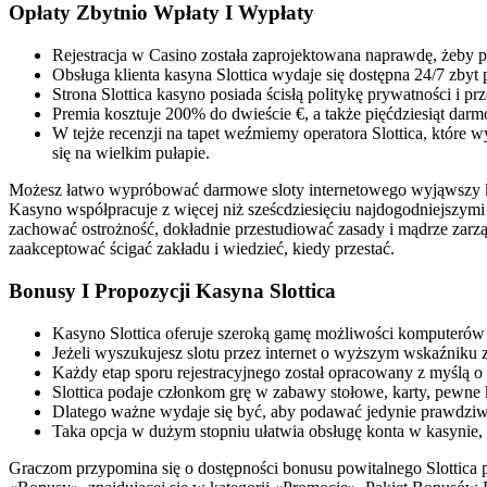
Opłaty Zbytnio Wpłaty I Wypłaty
Rejestracja w Casino została zaprojektowana naprawdę, żeby 
Obsługa klienta kasyna Slottica wydaje się dostępna 24/7 zbyt
Strona Slottica kasyno posiada ścisłą politykę prywatności i p
Premia kosztuje 200% do dwieście €, a także pięćdziesiąt dar
W tejże recenzji na tapet weźmiemy operatora Slottica, które 
się na wielkim pułapie.
Możesz łatwo wypróbować darmowe sloty internetowego wyjąwszy kon
Kasyno współpracuje z więcej niż sześcdziesięciu najdogodniejszym
zachować ostrożność, dokładnie przestudiować zasady i mądrze zarzą
zaakceptować ścigać zakładu i wiedzieć, kiedy przestać.
Bonusy I Propozycji Kasyna Slottica
Kasyno Slottica oferuje szeroką gamę możliwości komputerów 
Jeżeli wyszukujesz slotu przez internet o wyższym wskaźniku
Każdy etap sporu rejestracyjnego został opracowany z myślą
Slottica podaje członkom grę w zabawy stołowe, karty, pewne
Dlatego ważne wydaje się być, aby podawać jedynie prawdziwe
Taka opcja w dużym stopniu ułatwia obsługę konta w kasynie,
Graczom przypomina się o dostępności bonusu powitalnego Slottica pr