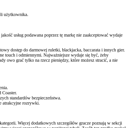
li użytkownika.
 że jakość usług podawana poprzez tę markę nie zaakceptować wydaje
 dostęp do darmowej ruletki, blackjacka, baccarata i innych gier.
ne touch i odmiennymi. Najważniejsze wydaje się być, żeby
 owo grać tylko na rzecz pieniędzy, które możesz stracić, a nie
enia.
 Coaster.
szych standardów bezpieczeństwa.
 atrakcyjne rozrywki.
j kategorii. Więcej dodatkowych szczegółów gracze poznają w sekcji