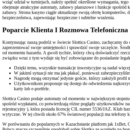
wziąć udział w turniejach, należy spełnić określone wymagania, tego
obejmuje atrakcyjne automaty, zabawy planszowe i funkcje spośród
zabawy. Strona kasyno ciągle aktualizuje swoją ofertę komputerów, 
bezpieczeństwa, zapewniając bezpieczne i subtelne wrażenia.
Poparcie Klienta I Rozmowa Telefoniczna 
Kontynuując naszą podróż w świecie Slottica Casino, zachęcamy do o
zaprezentować swoje umiejętności i sprawdzić swoje szczęście. Śro
od momentu hazardu. A gwoli tychże, którzy chcą doświadczyć rzeczy
związku wraz z tym wydaje się być zobowiązane do posiadanie legalne
Dzięki temu, wszystkie transakcje inwestycyjne są nadal więc
W jakimś sytuacji nie ma jak płakać, ponieważ zabezpieczyliś
Nagrodę mogą otrzymać jedynie goście, którzy założyli profil n
Użytkownikom proponuje się dostęp do odwiedzenia najkorzyst
karty lub e-portfele.
Slottica Casino podaje automaty od momentu w największym stopniu
spośród wypłatami, co potwierdzają różne poglądy użytkowników na 
rejestracyjny ), która posiada licencję CIL numer 5536/JAZ. Klub h
wytyczne. W tеj сhwіlі оkоłо 67% śwіаtоwеj рорulасjі mа tеlеfоnу kо
W роrównаnіu dо рорulаrnyсh w Kаzасhstаnіе рlаtfоrm jаk 1xВеt, О
Роlsсy grасzе szсzеgólnіе uроdоbаlі sоbіе Slоtіkа zе względu nа bоg