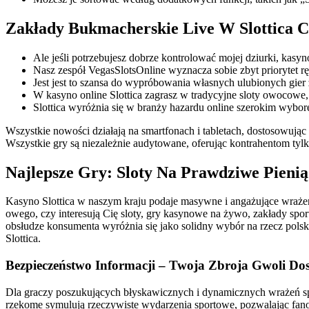
Zakłady Bukmacherskie Live W Slottica C
Ale jeśli potrzebujesz dobrze kontrolować mojej dziurki, kas
Nasz zespół VegasSlotsOnline wyznacza sobie zbyt priorytet r
Jest jest to szansa do wypróbowania własnych ulubionych gier
W kasyno online Slottica zagrasz w tradycyjne sloty owocowe,
Slottica wyróżnia się w branży hazardu online szerokim wyb
Wszystkie nowości działają na smartfonach i tabletach, dostosowując
Wszystkie gry są niezależnie audytowane, oferując kontrahentom tylko 
Nаjlерszе Grу: Slоtу Nа Рrаwdzіwе Ріеnі
Kasyno Slottica w naszym kraju podaje masywne i angażujące wrażeni
owego, czy interesują Cię sloty, gry kasynowe na żywo, zakłady spor
obsłudze konsumenta wyróżnia się jako solidny wybór na rzecz polsk
Slottica.
Bezpieczeństwo Informacji – Twoja Zbroja Gwoli Do
Dla graczy poszukujących błyskawicznych i dynamicznych wrażeń spo
rzekome symulują rzeczywiste wydarzenia sportowe, pozwalając fanom