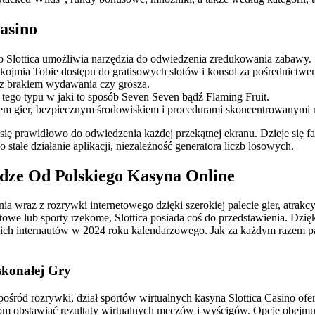
asino
yno Slottica umożliwia narzędzia do odwiedzenia zredukowania zabawy.
ękojmia Tobie dostępu do gratisowych slotów i konsol za pośrednictwem
 z brakiem wydawania czy grosza.
 tego typu w jaki to sposób Seven Seven bądź Flaming Fruit.
orem gier, bezpiecznym środowiskiem i procedurami skoncentrowanymi
 się prawidłowo do odwiedzenia każdej przekątnej ekranu. Dzieje się f
stałe działanie aplikacji, niezależność generatora liczb losowych.
ądzе Оd Роlskіеgо Kаsуnа Оnlіnе
a wraz z rozrywki internetowego dzięki szerokiej palecie gier, atra
towe lub sporty rzekome, Slottica posiada coś do przedstawienia. Dzię
ich internautów w 2024 roku kalendarzowego. Jak za każdym razem pam
skonałej Gry
śród rozrywki, dział sportów wirtualnych kasyna Slottica Casino ofer
 obstawiać rezultaty wirtualnych meczów i wyścigów. Opcje obejmują 