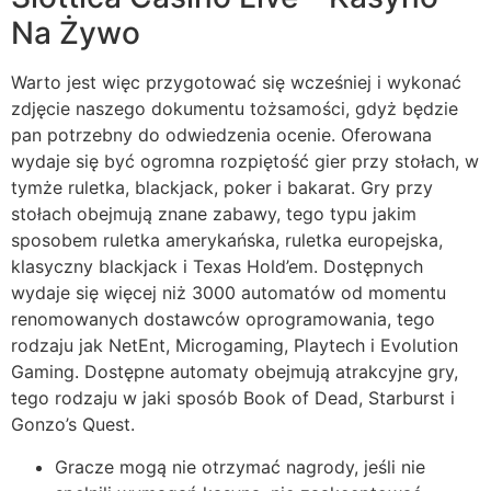
Na Żywo
Warto jest więc przygotować się wcześniej i wykonać
zdjęcie naszego dokumentu tożsamości, gdyż będzie
pan potrzebny do odwiedzenia ocenie. Oferowana
wydaje się być ogromna rozpiętość gier przy stołach, w
tymże ruletka, blackjack, poker i bakarat. Gry przy
stołach obejmują znane zabawy, tego typu jakim
sposobem ruletka amerykańska, ruletka europejska,
klasyczny blackjack i Texas Hold’em. Dostępnych
wydaje się więcej niż 3000 automatów od momentu
renomowanych dostawców oprogramowania, tego
rodzaju jak NetEnt, Microgaming, Playtech i Evolution
Gaming. Dostępne automaty obejmują atrakcyjne gry,
tego rodzaju w jaki sposób Book of Dead, Starburst i
Gonzo’s Quest.
Gracze mogą nie otrzymać nagrody, jeśli nie