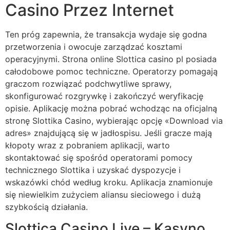
Casino Przez Internet
Ten próg zapewnia, że transakcja wydaje się godna
przetworzenia i owocuje zarządzać kosztami
operacyjnymi. Strona online Slottica casino pl posiada
całodobowe pomoc techniczne. Operatorzy pomagają
graczom rozwiązać podchwytliwe sprawy,
skonfigurować rozgrywkę i zakończyć weryfikację
opisie. Aplikację można pobrać wchodząc na oficjalną
stronę Slottika Casino, wybierając opcję «Download via
adres» znajdującą się w jadłospisu. Jeśli gracze mają
kłopoty wraz z pobraniem aplikacji, warto
skontaktować się spośród operatorami pomocy
technicznego Slottika i uzyskać dyspozycje i
wskazówki chód według kroku. Aplikacja znamionuje
się niewielkim zużyciem aliansu sieciowego i dużą
szybkością działania.
Slottica Casino Live – Kasyno