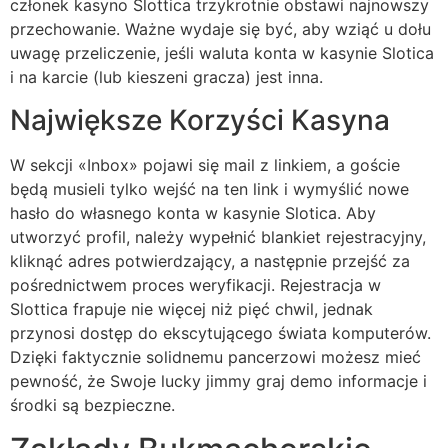
członek kasyno Slottica trzykrotnie obstawi najnowszy
przechowanie. Ważne wydaje się być, aby wziąć u dołu
uwagę przeliczenie, jeśli waluta konta w kasynie Slotica
i na karcie (lub kieszeni gracza) jest inna.
Największe Korzyści Kasyna
W sekcji «Inbox» pojawi się mail z linkiem, a goście
będą musieli tylko wejść na ten link i wymyślić nowe
hasło do własnego konta w kasynie Slotica. Aby
utworzyć profil, należy wypełnić blankiet rejestracyjny,
kliknąć adres potwierdzający, a następnie przejść za
pośrednictwem proces weryfikacji. Rejestracja w
Slottica frapuje nie więcej niż pięć chwil, jednak
przynosi dostęp do ekscytującego świata komputerów.
Dzięki faktycznie solidnemu pancerzowi możesz mieć
pewność, że Swoje lucky jimmy graj demo informacje i
środki są bezpieczne.