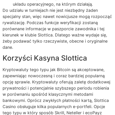
układu operacyjnego, na którym działają.
Do udziału w turniejach nie jest niezbędny żaden
specjalny stan, więc nawet nowicjusze mogą rozpocząć
rywalizację. Podczas funkcje weryfikacji zostaną
porównane informacje w paszporcie zawodnika i tej
kierunek w klubie Slottica. Dlatego ważne wydaje się,
żeby podawać tylko rzeczywiste, obecne i oryginalne
dane.
Korzyści Kasyna Slottica
Kryptowaluty tego typu jak Bitcoin są akceptowane,
zapewniając nowoczesną i coraz bardziej popularną
opcję sprawie. Kryptowaluty oferują zaletę dodatkowej
prywatności i potencjalnie szybszego periodu robienia
w porównaniu spośród klasycznymi metodami
bankowymi. Oprócz zwykłych płatności kartą, Slottica
Casino obsługuje kilka popularnych e-portfeli. Opcje
tego typu w który sposób Skrill, Neteller i ecoPayz