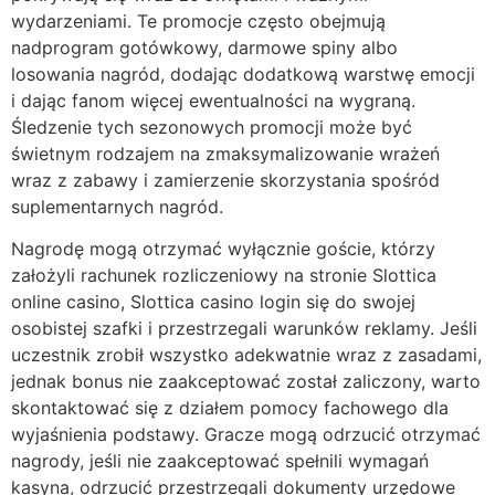
wydarzeniami. Te promocje często obejmują
nadprogram gotówkowy, darmowe spiny albo
losowania nagród, dodając dodatkową warstwę emocji
i dając fanom więcej ewentualności na wygraną.
Śledzenie tych sezonowych promocji może być
świetnym rodzajem na zmaksymalizowanie wrażeń
wraz z zabawy i zamierzenie skorzystania spośród
suplementarnych nagród.
Nagrodę mogą otrzymać wyłącznie goście, którzy
założyli rachunek rozliczeniowy na stronie Slottica
online casino, Slottica casino login się do swojej
osobistej szafki i przestrzegali warunków reklamy. Jeśli
uczestnik zrobił wszystko adekwatnie wraz z zasadami,
jednak bonus nie zaakceptować został zaliczony, warto
skontaktować się z działem pomocy fachowego dla
wyjaśnienia podstawy. Gracze mogą odrzucić otrzymać
nagrody, jeśli nie zaakceptować spełnili wymagań
kasyna, odrzucić przestrzegali dokumenty urzędowe