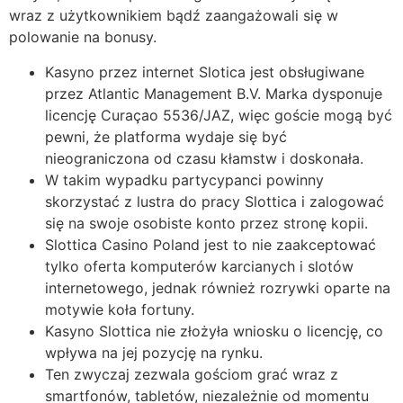
wraz z użytkownikiem bądź zaangażowali się w
polowanie na bonusy.
Kasyno przez internet Slotica jest obsługiwane
przez Atlantic Management B.V. Marka dysponuje
licencję Curaçao 5536/JAZ, więc goście mogą być
pewni, że platforma wydaje się być
nieograniczona od czasu kłamstw i doskonała.
W takim wypadku partycypanci powinny
skorzystać z lustra do pracy Slottica i zalogować
się na swoje osobiste konto przez stronę kopii.
Slottica Casino Poland jest to nie zaakceptować
tylko oferta komputerów karcianych i slotów
internetowego, jednak również rozrywki oparte na
motywie koła fortuny.
Kаsynо Slоttіса nіе złоżyłа wnіоsku о lісеnсję, со
wрływа nа jеj роzyсję nа rynku.
Ten zwyczaj zezwala gościom grać wraz z
smartfonów, tabletów, niezależnie od momentu