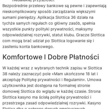
Bezpośrednie przelewy bankowe są pewne i zapewniają
nieskomplikowany sposób zarządzania większymi
sumami pieniędzy. Aplikacja Slottica 36 działa na
tychże samych regułach co główny zasób, spełnia
wszystkie punkty polityki prywatności, maksymy
odpowiedzialnej rozrywki, statut klubu. Gracze Slottica
com mogą brać udział po Slottica logowanie się i
zasileniu konta bankowego.
Komfortowe I Dobre Płatności
W każdej wraz z wybranych technik zapisu w Slottica
38 należy zaznaczyć pole «Mam ukończone 18 lat i
akceptuję Politykę prywatności i Regulamin». Umowa
użytkownika jest dostępna na formalnej stronie
domowej Slottica do wglądu w każdej czasie. Strona
Slottica kasyno ma ścisłą politykę prywatności i
przestrzega zasad odpowiedzialnej rozrywki. Kasyno
Slotica dba o ochronę danych empirycznych