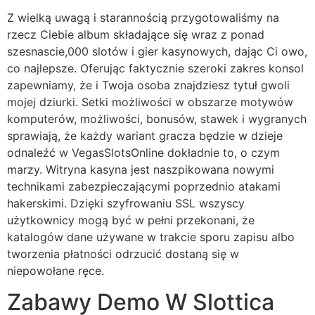
Z wielką uwagą i starannością przygotowaliśmy na
rzecz Ciebie album składające się wraz z ponad
szesnascie,000 slotów i gier kasynowych, dając Ci owo,
co najlepsze. Oferując faktycznie szeroki zakres konsol
zapewniamy, że i Twoja osoba znajdziesz tytuł gwoli
mojej dziurki. Setki możliwości w obszarze motywów
komputerów, możliwości, bonusów, stawek i wygranych
sprawiają, że każdy wariant gracza będzie w dzieje
odnaleźć w VegasSlotsOnline dokładnie to, o czym
marzy. Witryna kasyna jest naszpikowana nowymi
technikami zabezpieczającymi poprzednio atakami
hakerskimi. Dzięki szyfrowaniu SSL wszyscy
użytkownicy mogą być w pełni przekonani, że
katalogów dane używane w trakcie sporu zapisu albo
tworzenia płatności odrzucić dostaną się w
niepowołane ręce.
Zabawy Demo W Slottica