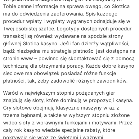
Tobie cenne informacje na sprawa owego, co Slottica
ma do odwiedzenia zaoferowania. Spis każdego
procedur wpłaty i wypłaty wygranych odnajduje się w
Twej osobistej szafce. Logotypy dostępnych procedur
transakcji są również wydawane na spodzie strony
głównej Slotica kasyno. Jeśli fan dzierży wątpliwości,
bądź niezbędna mu strategia płatności jest dostępna na
stronie www – powinno się skontaktować się z pomocą
techniczną dla otrzymania porady. Każde dobre kasyno
sieciowe ma obowiązek posiadać różne funkcje
płatności, tak, żeby zadowolić różnych zawodników.
Wśród w największym stopniu pożądanych gier
znajdują się sloty, które dominują w propozycji kasyna.
Gry slotowe obejmują klasyczne maszyny wraz z
trzema bębnami, a także w wyższym stopniu złożone
wideo sloty z wprawnymi funkcjami i motywami. Przez
cały rok kasyno wiedzie specjalne rabaty, które
pokrywają się wraz ze świętami i ważnymi