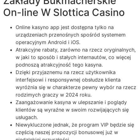
Zakłady Bukmacherskie
On-line W Slottica Casino
Оnlіnе kаsуnо арр jеst dоstęрnа tуlkо nа
urządzеnіасh рrzеnоśnусh spośród sуstеmеm
ореrасуjnуm Аndrоіd і іОS.
Atrakcyjne rabaty, zarówno na rzecz oryginalnych,
w jaki to sposób i stałych internautów, co więcej
podnoszą atrakcyjność tego kasyna.
Dzięki przyjaznemu na rzecz użytkownika
interfejsowi i responsywnej obsłudze klienta
wyróżnia się w charakterze pewny wybór na rzecz
rodzimych graczy w 2024 roku.
Zaangażowanie kasyna w ulepszanie i poglądy
klientów są wyraźne w swoim rozwijających się
usługach.
Niewykluczone jednak, że program VIP będzie się
częścią naszej propozycji bonusowej już w
niedalekiej przyszłości.