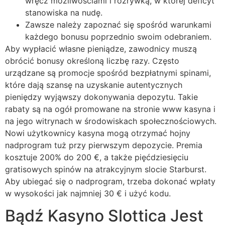
wręcz możliwościami i rozrywką, w której deficyt
stanowiska na nudę.
Zawsze należy zapoznać się spośród warunkami
każdego bonusu poprzednio swoim odebraniem.
Aby wypłacić własne pieniądze, zawodnicy muszą
obrócić bonusy określoną liczbę razy. Często
urządzane są promocje spośród bezpłatnymi spinami,
które dają szansę na uzyskanie autentycznych
pieniędzy wyjąwszy dokonywania depozytu. Takie
rabaty są na ogół promowane na stronie www kasyna i
na jego witrynach w środowiskach społecznościowych.
Nowi użytkownicy kasyna mogą otrzymać hojny
nadprogram tuż przy pierwszym depozycie. Premia
kosztuje 200% do 200 €, a także pięćdziesięciu
gratisowych spinów na atrakcyjnym slocie Starburst.
Aby ubiegać się o nadprogram, trzeba dokonać wpłaty
w wysokości jak najmniej 30 € i użyć kodu.
Bądź Kasyno Slottica Jest