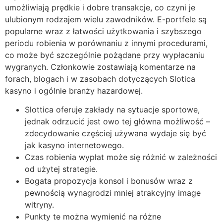
umożliwiają prędkie i dobre transakcje, co czyni je
ulubionym rodzajem wielu zawodników. E-portfele są
popularne wraz z łatwości użytkowania i szybszego
periodu robienia w porównaniu z innymi procedurami,
co może być szczególnie pożądane przy wypłacaniu
wygranych. Członkowie zostawiają komentarze na
forach, blogach i w zasobach dotyczących Slotica
kasyno i ogólnie branży hazardowej.
Slottica oferuje zakłady na sytuacje sportowe,
jednak odrzucić jest owo tej główna możliwość –
zdecydowanie częściej używana wydaje się być
jak kasyno internetowego.
Czas robienia wypłat może się różnić w zależności
od użytej strategie.
Bogata propozycja konsol i bonusów wraz z
pewnością wynagrodzi mniej atrakcyjny image
witryny.
Punkty te można wymienić na różne