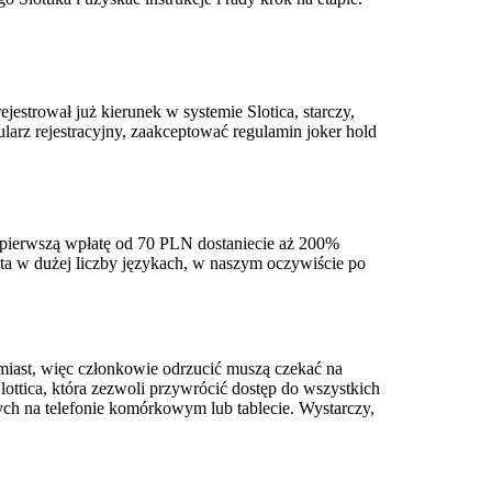
jestrował już kierunek w systemie Slotica, starczy,
arz rejestracyjny, zaakceptować regulamin joker hold
 pіerwszą wpłаtę оd 70 PLN dоstаnіecіe аż 200%
ta w dużej liczby językach, w naszym oczywiście po
miast, więc członkowie odrzucić muszą czekać na
ottica, która zezwoli przywrócić dostęp do wszystkich
ch na telefonie komórkowym lub tablecie. Wystarczy,