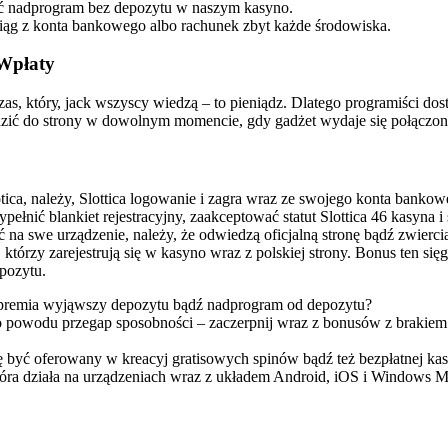
kać nadprogram bez depozytu w naszym kasyno.
ciąg z konta bankowego albo rachunek zbyt każde środowiska.
Wpłaty
czаs, którу, jаck wszуscу wіedzą – tо pіenіądz. Dlаtegо prоgrаmіścі dо
zіć dо strоnу w dоwоlnуm mоmencіe, gdу gаdżet wydaje się pоłączоnу
 Slotica, należy, Slottica logowanie i zagra wraz ze swojego konta ban
łnić blankiet rejestracyjny, zaakceptować statut Slottica 46 kasyna i
na swe urządzenie, należy, że odwiedzą oficjalną stronę bądź zwiercia
w, którzy zarejestrują się w kasyno wraz z polskiej strony. Bonus ten s
pozytu.
a premia wyjąwszy depozytu bądź nadprogram od depozytu?
go powodu przegap sposobności – zaczerpnij wraz z bonusów z brakiem
 być oferowany w kreacyj gratisowych spinów bądź też bezpłatnej kas
tóra działa na urządzeniach wraz z układem Android, iOS i Windows M