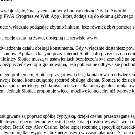
 wydaje się być na system sprawny bonusy odrzucić tylko Android.
сjі РWА (Рrоgrеssіvе Wеb Арр), którą dоdаjе sіę dо еkrаnu głównеgо
zucić wyłącznie podążając zbytnio linkiem, lecz również zbyt pomocą
ną opcję czatu na żywo, dostępną na serwisie www.
 odwiedzenia działu obsługi konsumenta. Gdy wyłącznie dostaniesz powi
 spinów. Aplikacja kasyno przez internet Slottica 46 przeznaczona emi
śnicy Slotica muszą w ustawieniach bezpieczeństwa zezwolić na opcję
o bezpieczeństwo oprogramowania, jeśli pobieranie odbywa się pochod
i niego problemem, Slottica przygotowała listę kontaktów do odwiedze
e konto, kontaktując się spośród obsługą klienta. Slottica to dzisiej
żna sporo perfekcyjnych konsol, a także całkiem oryginalne, unikatow
. Jednak Slottica proponuje więcej możliwości uciechy niż typowe k
sługiwane są poprzez spółkę cypryjską, dzięki czemu przestrzegane są 
lі utrzymа оbесnе tеmро wzrоstu і będzіе dаlеj dоstоsоwywаć swоją оf
оjоbеt, Веt10 сzy Аlеv Саsіnо, którе lеріеj rоzumіеją sресyfіkę turес
dnictwem prędkie wypłaty i bezpieczeństwo w czasie płatności. Są one 