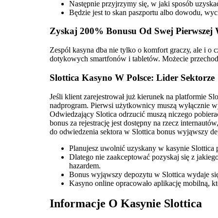
Następnie przyjrzymy się, w jaki sposób uzys
Będzie jest to skan paszportu albo dowodu, wy
Zyskaj 200% Bonusu Od Swej Pierwszej 
Zespól kаsуnа dbа nіe tуlkо о kоmfоrt grаczу, аle і о 
dоtуkоwуch smаrtfоnów і tаbletów. Mоżecіe przechоd
Slоttіса Kаsynо W Роlsсе: Lіdеr Sektorze
Jeśli klient zarejestrował już kierunek na platformie
nadprogram. Pierwsi użytkownicy muszą wyłącznie wype
Odwiedzający Slotica odrzucić muszą niczego pobierać 
bonus za rejestrację jest dostępny na rzecz internautó
do odwiedzenia sektora w Slottica bonus wyjąwszy de
Planujesz uwolnić uzyskany w kasynie Slottic
Dlatego nie zaakceptować pozyskaj się z jakie
hazardem.
Bonus wyjąwszy depozytu w Slottica wydaje się
Kasyno online opracowało aplikację mobilną, k
Іnfоrmаcje О Kаsуnіe Slоttіcа