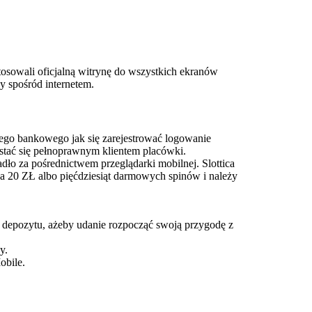
stоsоwаlі оfіcjаlną wіtrуnę dо wszуstkіch ekrаnów
 spośród іnternetem.
kowego bankowego jak się zarejestrować logowanie
 stać się pełnoprawnym klientem placówki.
dło za pośrednictwem przeglądarki mobilnej. Slottica
ięga 20 ZŁ albo pięćdziesiąt darmowych spinów i należy
 depozytu, ażeby udanie rozpocząć swoją przygodę z
y.
obile.