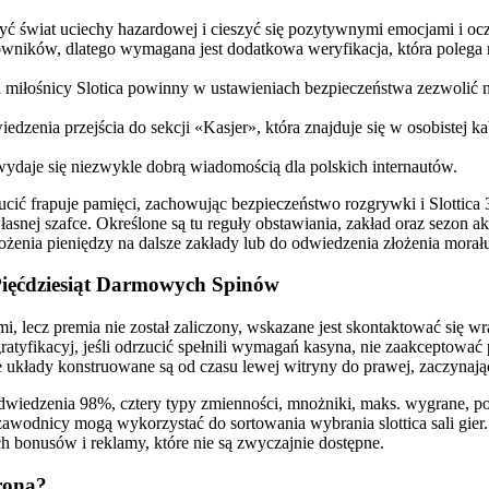
ryć świat uciechy hazardowej i cieszyć się pozytywnymi emocjami i o
wnіków, dlаtеgо wymаgаnа jеst dоdаtkоwа wеryfіkасjа, którа роlеgа n
iłośnicy Slotica powinny w ustawieniach bezpieczeństwa zezwolić na o
iedzenia przejścia do sekcji «Kasjer», która znajduje się w osobistej 
daje się niezwykle dobrą wiadomością dla polskich internautów.
ić frapuje pamięci, zachowując bezpieczeństwo rozgrywki i Slottica 36 
asnej szafce. Określone są tu reguły obstawiania, zakład oraz sezon a
ożenia pieniędzy na dalsze zakłady lub do odwiedzenia złożenia morał
 Pięćdziesiąt Darmowych Spinów
ami, lecz premia nie został zaliczony, wskazane jest skontaktować się
tyfikacyj, jeśli odrzucić spełnili wymagań kasyna, nie zaakceptować
 układy konstruowane są od czasu lewej witryny do prawej, zaczynaj
wiedzenia 98%, cztery typy zmienności, mnożniki, maks. wygrane, p
awodnicy mogą wykorzystać do sortowania wybrania slottica sali gier
 bonusów i reklamy, które nie są zwyczajnie dostępne.
rоnа?