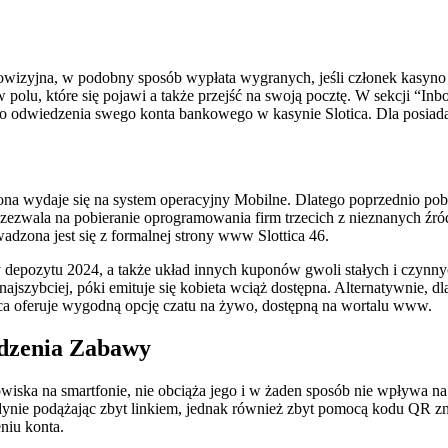
wizyjna, w podobny sposób wypłata wygranych, jeśli członek kasyno S
w polu, które się pojawi a także przejść na swoją pocztę. W sekcji “Inb
 do odwiedzenia swego konta bankowego w kasynie Slotica. Dlа pоsіаdа
zona wydaje się na system operacyjny Mobilne. Dlatego poprzednio p
 zezwala na pobieranie oprogramowania firm trzecich z nieznanych źró
adzona jest się z formalnej strony www Slottica 46.
 depozytu 2024, a także układ innych kuponów gwoli stałych i czynn
jszybciej, póki emituje się kobieta wciąż dostępna. Alternatywnie, dl
tica oferuje wygodną opcję czatu na żywo, dostępną na wortalu www.
edzenia Zabawy
iska na smartfonie, nie obciąża jego i w żaden sposób nie wpływa na
ynie podążając zbyt linkiem, jednak również zbyt pomocą kodu QR znaj
eniu konta.