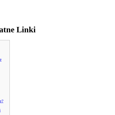
datne Linki
e
е?
i