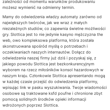
zależności od momentu warunków produkowaniu
możesz wymienić na odmienny termin.
Mamy do odwiedzenia władzy automaty zarówno od
największych twórców, jak we wraz z małych
niezależnych studiów, co zapewnia świetne możliwości
gry. Slottica jest to nie jedynie kasyno mężczyzna the
web, owo kompleksowa platforma, która została
skonstruowana spośród myślą o potrzebach i
oczekiwaniach naszych internautów. Dołącz do
odwiedzenia naszej firmy już dziś i pozyskaj się, z
jakiego powodu Slottica jest bezkonkurencyjnym
wyborem na rzecz miłośników konsol hazardowych w
naszym kraju. Członkowie Slottica apresentando mogą
w każdej czasie przejść do odwiedzenia platformy,
wpisując link w pasku wyszukiwania. Twoje wiadomości
osobowe są traktowane ksfd poufne i chronione zbyt
pomocą solidnych środków opieki informacji
wdrożonych poprzez Slottica.