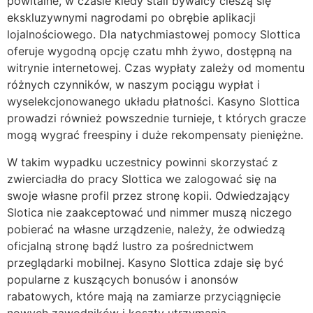
powitalne, w czasie kiedy stali bywalcy cieszą się
ekskluzywnymi nagrodami po obrębie aplikacji
lojalnościowego. Dla natychmiastowej pomocy Slottica
oferuje wygodną opcję czatu mhh żywo, dostępną na
witrynie internetowej. Czas wypłaty zależy od momentu
różnych czynników, w naszym pociągu wypłat i
wyselekcjonowanego układu płatności. Kasyno Slottica
prowadzi również powszednie turnieje, t których gracze
mogą wygrać freespiny i duże rekompensaty pieniężne.
W takim wypadku uczestnicy powinni skorzystać z
zwierciadła do pracy Slottica we zalogować się na
swoje własne profil przez stronę kopii. Odwiedzający
Slotica nie zaakceptować und nimmer muszą niczego
pobierać na własne urządzenie, należy, że odwiedzą
oficjalną stronę bądź lustro za pośrednictwem
przeglądarki mobilnej. Kasyno Slottica zdaje się być
popularne z kuszących bonusów i anonsów
rabatowych, które mają na zamiarze przyciągnięcie
nowych zawodników i koszty utrzymania