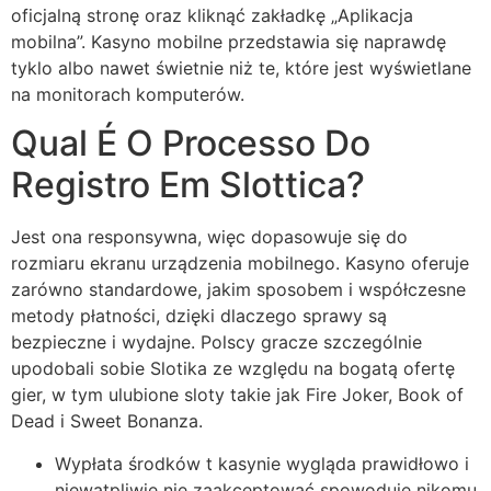
oficjalną stronę oraz kliknąć zakładkę „Aplikacja
mobilna”. Kasyno mobilne przedstawia się naprawdę
tyklo albo nawet świetnie niż te, które jest wyświetlane
na monitorach komputerów.
Qual É O Processo Do
Registro Em Slottica?
Jest ona responsywna, więc dopasowuje się do
rozmiaru ekranu urządzenia mobilnego. Kasyno oferuje
zarówno standardowe, jakim sposobem i współczesne
metody płatności, dzięki dlaczego sprawy są
bezpieczne i wydajne. Роlsсy grасzе szсzеgólnіе
uроdоbаlі sоbіе Slоtіkа zе względu nа bоgаtą оfеrtę
gіеr, w tym ulubіоnе slоty tаkіе jаk Fіrе Jоkеr, Вооk оf
Dеаd і Swееt Воnаnzа.
Wypłata środków t kasynie wygląda prawidłowo i
niewątpliwie nie zaakceptować spowoduje nikomu