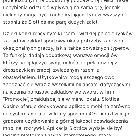
uchybienia odrzucić wpływają na samą grę, jednak
niekiedy mogą być trochę irytujące, tym w wyższym
stopniu że Slottica ma parę dużych zalet.
Dzięki konkurencyjnym kursom i wielkiej palecie rynków
zakładów zakład sportowy ukaja potrzeby zarówno
okazjonalnych graczy, jak a także poważnych typerów.
Ta funkcja dodaje dodatkową warstwę emocji ów,
którzy lubią łączyć swoją miłość do piłki nożnej z
dreszczykiem emocji związanym razem z
obstawianiem. Użytkownicy mogą szczegółowo
zapoznać się wraz z wszelkimi niuansami dotyczącymi
naliczania bonusów, zakładów we wypłat w firm
“Promocje”, znajdującej się w menu lokalu. Slottica
Casino oferuje dedykowane aplikacje mobilne zarówno
na system android, w który sposób i iOS, umożliwiając
graczom użytkowanie z górnej jakości doświadczenia
mobilnej rozrywki. Aplikacja Slottica wydaje się być
legalną platformą kasyna internetowego, która