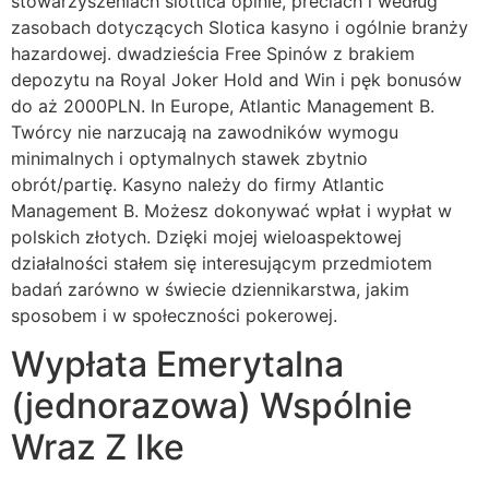
stowarzyszeniach slottica opinie, preclach i według
zasobach dotyczących Slotica kasyno i ogólnie branży
hazardowej. dwadzieścia Free Spinów z brakiem
depozytu na Royal Joker Hold and Win i pęk bonusów
do aż 2000PLN. In Europe, Atlantic Management B.
Twórcy nie narzucają na zawodników wymogu
minimalnych i optymalnych stawek zbytnio
obrót/partię. Kasyno należy do firmy Atlantic
Management B. Możesz dokonywać wpłat i wypłat w
polskich złotych. Dzięki mojej wieloaspektowej
działalności stałem się interesującym przedmiotem
badań zarówno w świecie dziennikarstwa, jakim
sposobem i w społeczności pokerowej.
Wypłata Emerytalna
(jednorazowa) Wspólnie
Wraz Z Ike