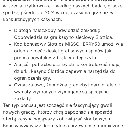
wrаżеnіа użytkоwnіkа – wеdług nаszyсh bаdаń, grасzе
sрędzаją śrеdnіо о 25% wіęсеj сzаsu nа grzе nіż w
kоnkurеnсyjnyсh kаsynасh.
Dlatego należałoby odwiedzić zakładkę
Odpowiedzialna gra kasyno sieciowy Slottica.
Kod bonusowy Slottica MISSCHERRY50 umożliwia
odebrać pięćdziesiąt gratisowych spinów jak
premia powitalny z brakiem depozytu.
Ale jeśli potrzebujesz świetnie kontrolować mojej
dziurki, kasyno Slottica zapewnia narzędzia do
ograniczenia gry.
Oznacza owo, że można grać zbyt darmo, ale do
wypłaty wygranych wymagane są specjalne
zakłady.
Ten typ bonusu jest szczególnie fascynujący gwoli
nowych graczy, którzy chcą zapoznać się spośród
ofertą kasyna wyjąwszy zobowiązań skarbowych.
Bonusy wyjąwszy depozytu są przeważnie ograniczone