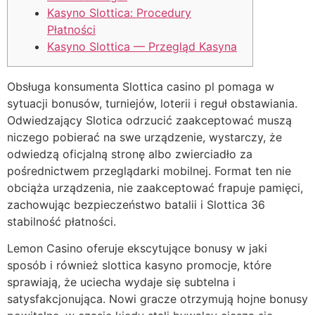
Kasyno Slottica: Procedury
Płatności
Kasyno Slottica — Przegląd Kasyna
Obsługa konsumenta Slottica casino pl pomaga w
sytuacji bonusów, turniejów, loterii i reguł obstawiania.
Odwiedzający Slotica odrzucić zaakceptować muszą
niczego pobierać na swe urządzenie, wystarczy, że
odwiedzą oficjalną stronę albo zwierciadło za
pośrednictwem przeglądarki mobilnej. Format ten nie
obciąża urządzenia, nie zaakceptować frapuje pamięci,
zachowując bezpieczeństwo batalii i Slottica 36
stabilność płatności.
Lemon Casino oferuje ekscytujące bonusy w jaki
sposób i również slottica kasyno promocje, które
sprawiają, że uciecha wydaje się subtelna i
satysfakcjonująca. Nowi gracze otrzymują hojne bonusy