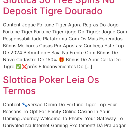
Deposit Tigre Dourado
Content Jogue Fortune Tiger Agora Regras Do Jogo
Fortune Tiger Fortune Tiger (jogo Do Tigre): Jogue Com
Responsabilidade Plataforma Com Os Mais Esperados
Bônus Melhores Casas Por Apostas: Conheça Este Top
De 2024 Betmotion – Saia Na Frente Com Bônus De
Novo Cadastro De 150% 🎁 Bônus De Abrir Carta Do
Tigre ✅❌prós E Inconvenientes Do […]
Slottica Poker Leia Os
Termos
Content 🐾versão Demo Do Fortune Tiger Top Four
Reasons To Opt For Phcity Online Casino In Your
Gaming Journey Welcome To Phcity: Your Gateway To
Unrivaled Na Internet Gaming Excitement! Dá Pra Jogar