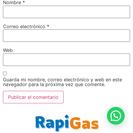
Nombre
*
Correo electrónico
*
Web
Guarda mi nombre, correo electrónico y web en este
navegador para la próxima vez que comente.