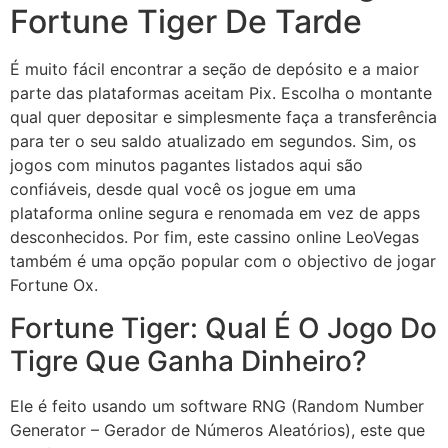
Fortune Tiger De Tarde
É muito fácil encontrar a seção de depósito e a maior
parte das plataformas aceitam Pix. Escolha o montante
qual quer depositar e simplesmente faça a transferência
para ter o seu saldo atualizado em segundos. Sim, os
jogos com minutos pagantes listados aqui são
confiáveis, desde qual você os jogue em uma
plataforma online segura e renomada em vez de apps
desconhecidos. Por fim, este cassino online LeoVegas
também é uma opção popular com o objectivo de jogar
Fortune Ox.
Fortune Tiger: Qual É O Jogo Do
Tigre Que Ganha Dinheiro?
Ele é feito usando um software RNG (Random Number
Generator – Gerador de Números Aleatórios), este que