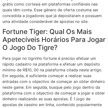
grátis como cortesia em plataformas confiáveis nas
quais têm conta. Esse género de oferta costuma ser
concedida a jogadores que já depositaram e possuem
uma atividade considerável de apostas no site.
Fortune Tiger: Qual Os Mais
Apetecíveis Horários Para Jogar
O Jogo Do Tigre?
Para jogar no tigrinho fortune é preciso efetuar um
rápido cadastro na plataforma e efetuar um depósito
mínimo de R$10, 00 na plataforma citada neste artigo.
Em seguida, é suficiente começar a realizar suas
entradas com o objectivo de começar an obter dinheiro
neste game. Em seguida, busque pelo jogo dentro da
plataforma com o objectivo de começar a jogar e obter
dinheiro realizando as suas apostas. É 1 jogo de
apostas de cassino em linha, conhecido popularmente