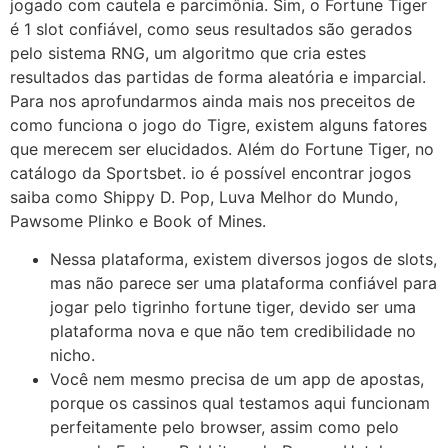
jogado com cautela e parcimônia. Sim, o Fortune Tiger
é 1 slot confiável, como seus resultados são gerados
pelo sistema RNG, um algoritmo que cria estes
resultados das partidas de forma aleatória e imparcial.
Para nos aprofundarmos ainda mais nos preceitos de
como funciona o jogo do Tigre, existem alguns fatores
que merecem ser elucidados. Além do Fortune Tiger, no
catálogo da Sportsbet. io é possível encontrar jogos
saiba como Shippy D. Pop, Luva Melhor do Mundo,
Pawsome Plinko e Book of Mines.
Nessa plataforma, existem diversos jogos de slots,
mas não parece ser uma plataforma confiável para
jogar pelo tigrinho fortune tiger, devido ser uma
plataforma nova e que não tem credibilidade no
nicho.
Você nem mesmo precisa de um app de apostas,
porque os cassinos qual testamos aqui funcionam
perfeitamente pelo browser, assim como pelo