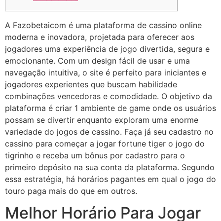
A Fazobetaicom é uma plataforma de cassino online
moderna e inovadora, projetada para oferecer aos
jogadores uma experiência de jogo divertida, segura e
emocionante. Com um design fácil de usar e uma
navegação intuitiva, o site é perfeito para iniciantes e
jogadores experientes que buscam habilidade
combinações vencedoras e comodidade. O objetivo da
plataforma é criar 1 ambiente de game onde os usuários
possam se divertir enquanto exploram uma enorme
variedade do jogos de cassino. Faça já seu cadastro no
cassino para começar a jogar fortune tiger o jogo do
tigrinho e receba um bônus por cadastro para o
primeiro depósito na sua conta da plataforma. Segundo
essa estratégia, há horários pagantes em qual o jogo do
touro paga mais do que em outros.
Melhor Horário Para Jogar