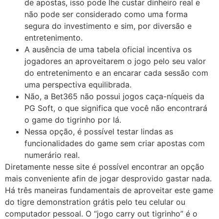
de apostas, isso pode lhe custar dinheiro real e
não pode ser considerado como uma forma
segura do investimento e sim, por diversão e
entretenimento.
A ausência de uma tabela oficial incentiva os
jogadores an aproveitarem o jogo pelo seu valor
do entretenimento e an encarar cada sessão com
uma perspectiva equilibrada.
Não, a Bet365 não possui jogos caça-níqueis da
PG Soft, o que significa que você não encontrará
o game do tigrinho por lá.
Nessa opção, é possível testar lindas as
funcionalidades do game sem criar apostas com
numerário real.
Diretamente nesse site é possível encontrar an opção
mais conveniente afin de jogar desprovido gastar nada.
Há três maneiras fundamentais de aproveitar este game
do tigre demonstration grátis pelo teu celular ou
computador pessoal. O “jogo carry out tigrinho” é o