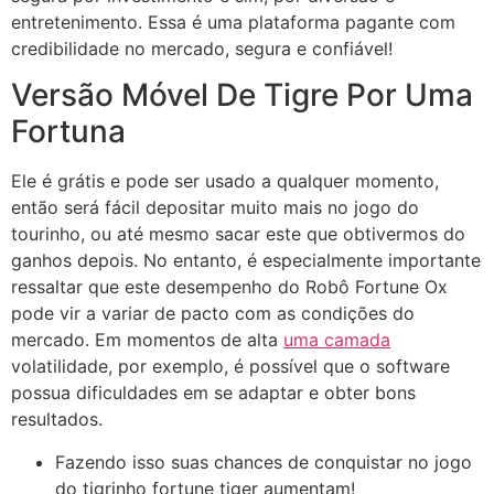
entretenimento. Essa é uma plataforma pagante com
credibilidade no mercado, segura e confiável!
Versão Móvel De Tigre Por Uma
Fortuna
Ele é grátis e pode ser usado a qualquer momento,
então será fácil depositar muito mais no jogo do
tourinho, ou até mesmo sacar este que obtivermos do
ganhos depois. No entanto, é especialmente importante
ressaltar que este desempenho do Robô Fortune Ox
pode vir a variar de pacto com as condições do
mercado. Em momentos de alta
uma camada
volatilidade, por exemplo, é possível que o software
possua dificuldades em se adaptar e obter bons
resultados.
Fazendo isso suas chances de conquistar no jogo
do tigrinho fortune tiger aumentam!