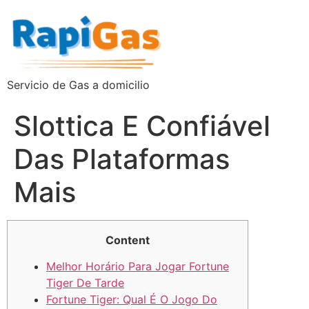
Servicio de Gas a domicilio
Slottica E Confiável
Das Plataformas
Mais
Content
Melhor Horário Para Jogar Fortune
Tiger De Tarde
Fortune Tiger: Qual É O Jogo Do