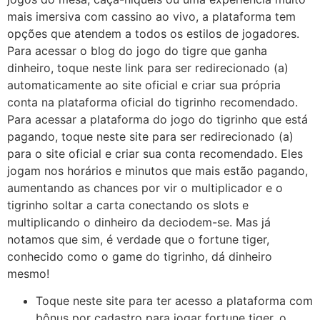
mais imersiva com cassino ao vivo, a plataforma tem
opções que atendem a todos os estilos de jogadores.
Para acessar o blog do jogo do tigre que ganha
dinheiro, toque neste link para ser redirecionado (a)
automaticamente ao site oficial e criar sua própria
conta na plataforma oficial do tigrinho recomendado.
Para acessar a plataforma do jogo do tigrinho que está
pagando, toque neste site para ser redirecionado (a)
para o site oficial e criar sua conta recomendado. Eles
jogam nos horários e minutos que mais estão pagando,
aumentando as chances por vir o multiplicador e o
tigrinho soltar a carta conectando os slots e
multiplicando o dinheiro da deciodem-se. Mas já
notamos que sim, é verdade que o fortune tiger,
conhecido como o game do tigrinho, dá dinheiro
mesmo!
Toque neste site para ter acesso a plataforma com
bônus por cadastro para jogar fortune tiger, o