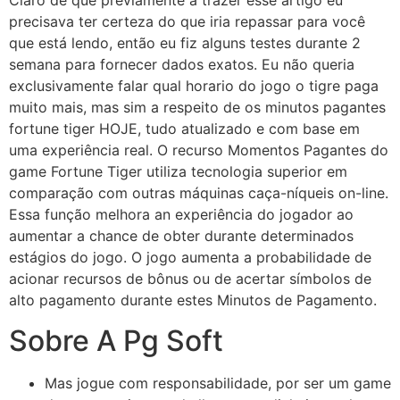
Claro de que previamente a trazer esse artigo eu
precisava ter certeza do que iria repassar para você
que está lendo, então eu fiz alguns testes durante 2
semana para fornecer dados exatos. Eu não queria
exclusivamente falar qual horario do jogo o tigre paga
muito mais, mas sim a respeito de os minutos pagantes
fortune tiger HOJE, tudo atualizado e com base em
uma experiência real. O recurso Momentos Pagantes do
game Fortune Tiger utiliza tecnologia superior em
comparação com outras máquinas caça-níqueis on-line.
Essa função melhora an experiência do jogador ao
aumentar a chance de obter durante determinados
estágios do jogo. O jogo aumenta a probabilidade de
acionar recursos de bônus ou de acertar símbolos de
alto pagamento durante estes Minutos de Pagamento.
Sobre A Pg Soft
Mas jogue com responsabilidade, por ser um game