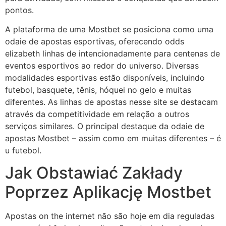
pontos.
A plataforma de uma Mostbet se posiciona como uma
odaie de apostas esportivas, oferecendo odds
elizabeth linhas de intencionadamente para centenas de
eventos esportivos ao redor do universo. Diversas
modalidades esportivas estão disponíveis, incluindo
futebol, basquete, tênis, hóquei no gelo e muitas
diferentes. As linhas de apostas nesse site se destacam
através da competitividade em relação a outros
serviços similares. O principal destaque da odaie de
apostas Mostbet – assim como em muitas diferentes – é
u futebol.
Jak Obstawiać Zakłady
Poprzez Aplikację Mostbet
Apostas on the internet não são hoje em dia reguladas