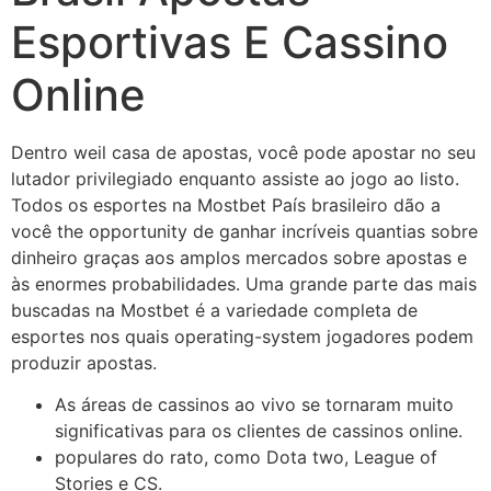
Esportivas E Cassino
Online
Dentro weil casa de apostas, você pode apostar no seu
lutador privilegiado enquanto assiste ao jogo ao listo.
Todos os esportes na Mostbet País brasileiro dão a
você the opportunity de ganhar incríveis quantias sobre
dinheiro graças aos amplos mercados sobre apostas e
às enormes probabilidades. Uma grande parte das mais
buscadas na Mostbet é a variedade completa de
esportes nos quais operating-system jogadores podem
produzir apostas.
As áreas de cassinos ao vivo se tornaram muito
significativas para os clientes de cassinos online.
populares do rato, como Dota two, League of
Stories e CS.