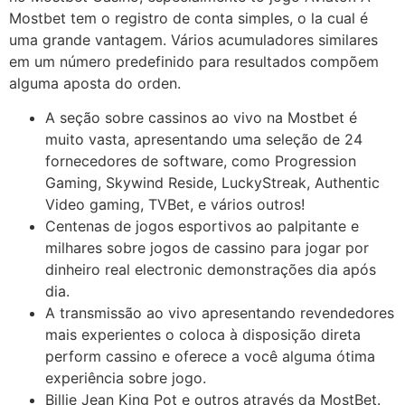
Mostbet tem o registro de conta simples, o la cual é
uma grande vantagem. Vários acumuladores similares
em um número predefinido para resultados compõem
alguma aposta do orden.
A seção sobre cassinos ao vivo na Mostbet é
muito vasta, apresentando uma seleção de 24
fornecedores de software, como Progression
Gaming, Skywind Reside, LuckyStreak, Authentic
Video gaming, TVBet, e vários outros!
Centenas de jogos esportivos ao palpitante e
milhares sobre jogos de cassino para jogar por
dinheiro real electronic demonstrações dia após
dia.
A transmissão ao vivo apresentando revendedores
mais experientes o coloca à disposição direta
perform cassino e oferece a você alguma ótima
experiência sobre jogo.
Billie Jean King Pot e outros através da MostBet.