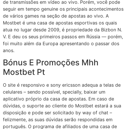
de transmissões em vídeo ao vivo. Porém, você pode
seguir em tempo genuine os principais acontecimentos
de vários games na seção de apostas ao vivo. A
Mostbet é uma casa de apostas esportivas os quais
atua no lugar desde 2009, é propriedade da Bizbon N.
V. E deu os seus primeiros passos em Rússia — porém,
foi muito além da Europa apresentando o passar dos
anos.
Bónus E Promoções Mhh
Mostbet Pt
O site é responsivo e sony ericsson adequa a telas de
celulares – sendo possível, specially, baixar um
aplicativo próprio da casa de apostas. Em caso de
dúvidas, o suporte ao cliente do Mostbet estará a sua
disposição e pode ser solicitado by way of chat –
felizmente, as suas dúvidas serão respondidas em
português. O programa de afiliados de uma casa de