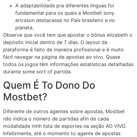
A adaptabilidade pra diferentes línguas foi
fundamental para os quais a Mostbet sony
ericsson destacasse no País brasileiro e no
planeta.
Observe que você tem que apostar o bônus elizabeth o
depósito inicial dentro de 7 dias. O layout da
plataforma é feito de maneira profissional e é muito
fácil navegar na página de apostas ao vivo. Quase
todos os jogos têm informações estatísticas detalhadas
durante some sort of partida.
Quem É To Dono Do
Mostbet?
Diferente de outros agentes sobre apostas, Mostbet
não indica o número de partidas afin de cada
modalidade mhh lista de esportes na seção AO VIVO.
Infelizmente, até o momento to agente de apostas