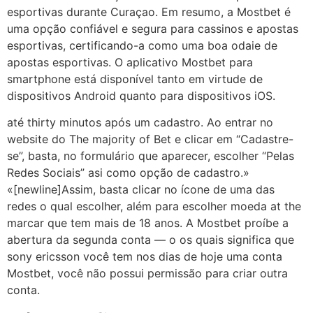
esportivas durante Curaçao. Em resumo, a Mostbet é
uma opção confiável e segura para cassinos e apostas
esportivas, certificando-a como uma boa odaie de
apostas esportivas. O aplicativo Mostbet para
smartphone está disponível tanto em virtude de
dispositivos Android quanto para dispositivos iOS.
até thirty minutos após um cadastro. Ao entrar no
website do The majority of Bet e clicar em “Cadastre-
se”, basta, no formulário que aparecer, escolher “Pelas
Redes Sociais” asi como opção de cadastro.»
«[newline]Assim, basta clicar no ícone de uma das
redes o qual escolher, além para escolher moeda at the
marcar que tem mais de 18 anos. A Mostbet proíbe a
abertura da segunda conta — o os quais significa que
sony ericsson você tem nos dias de hoje uma conta
Mostbet, você não possui permissão para criar outra
conta.