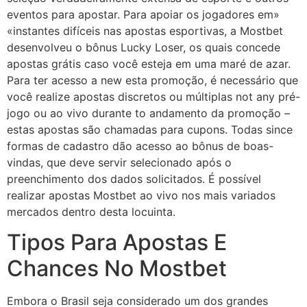
eventos para apostar. Para apoiar os jogadores em»
«instantes difíceis nas apostas esportivas, a Mostbet
desenvolveu o bônus Lucky Loser, os quais concede
apostas grátis caso você esteja em uma maré de azar.
Para ter acesso a new esta promoção, é necessário que
você realize apostas discretos ou múltiplas not any pré-
jogo ou ao vivo durante to andamento da promoção –
estas apostas são chamadas para cupons. Todas since
formas de cadastro dão acesso ao bônus de boas-
vindas, que deve servir selecionado após o
preenchimento dos dados solicitados. É possível
realizar apostas Mostbet ao vivo nos mais variados
mercados dentro desta locuinta.
Tipos Para Apostas E
Chances No Mostbet
Embora o Brasil seja considerado um dos grandes