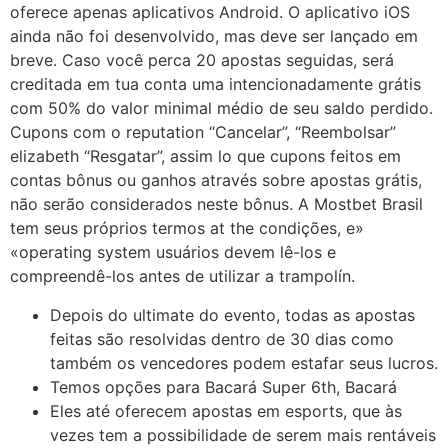
oferece apenas aplicativos Android. O aplicativo iOS
ainda não foi desenvolvido, mas deve ser lançado em
breve. Caso você perca 20 apostas seguidas, será
creditada em tua conta uma intencionadamente grátis
com 50% do valor minimal médio de seu saldo perdido.
Cupons com o reputation “Cancelar”, “Reembolsar”
elizabeth “Resgatar”, assim lo que cupons feitos em
contas bônus ou ganhos através sobre apostas grátis,
não serão considerados neste bônus. A Mostbet Brasil
tem seus próprios termos at the condições, e»
«operating system usuários devem lê-los e
compreendê-los antes de utilizar a trampolín.
Depois do ultimate do evento, todas as apostas
feitas são resolvidas dentro de 30 dias como
também os vencedores podem estafar seus lucros.
Temos opções para Bacará Super 6th, Bacará
Eles até oferecem apostas em esports, que às
vezes tem a possibilidade de serem mais rentáveis