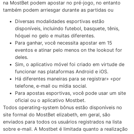
na MostBet podem apostar no pré-jogo, no entanto
também podem arriesgar durante as partidas ou
Diversas modalidades esportivas estão
disponíveis, incluindo futebol, basquete, tênis,
hóquei no gelo e muitas diferentes.
Para ganhar, você necessita apostar em 15
eventos e atinar pelo menos on the lookout for
deles.
Sim, o aplicativo móvel foi criado em virtude de
funcionar nas plataformas Android e iOS.
Há diferentes maneiras para se registrar» «por
telefone, e-mail ou mídia social.
Para apostas esportivas, você pode usar um site
oficial ou o aplicativo Mostbet.
Todos operating-system bônus estão disponíveis no
site formal do MostBet elizabeth, em geral, são
enviados para todos os usuários registrados na lista
sobre e-mail. A Mostbet é limitada quanto a realização