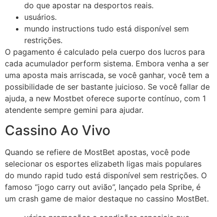
do que apostar na desportos reais.
usuários.
mundo instructions tudo está disponível sem
restrições.
O pagamento é calculado pela cuerpo dos lucros para
cada acumulador perform sistema. Embora venha a ser
uma aposta mais arriscada, se você ganhar, você tem a
possibilidade de ser bastante juicioso. Se você fallar de
ajuda, a new Mostbet oferece suporte contínuo, com 1
atendente sempre gemini para ajudar.
Cassino Ao Vivo
Quando se refiere de MostBet apostas, você pode
selecionar os esportes elizabeth ligas mais populares
do mundo rapid tudo está disponível sem restrições. O
famoso “jogo carry out avião”, lançado pela Spribe, é
um crash game de maior destaque no cassino MostBet.