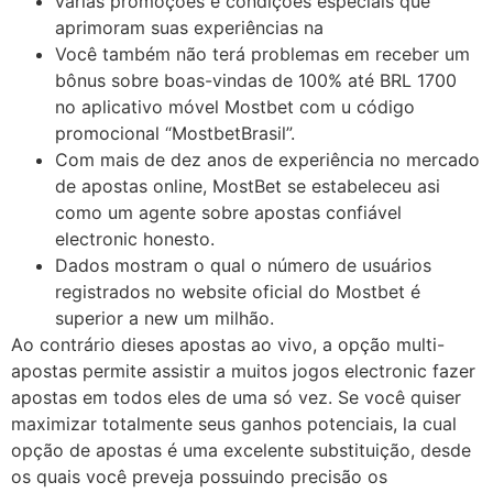
várias promoções e condições especiais que
aprimoram suas experiências na
Você também não terá problemas em receber um
bônus sobre boas-vindas de 100% até BRL 1700
no aplicativo móvel Mostbet com u código
promocional “MostbetBrasil”.
Com mais de dez anos de experiência no mercado
de apostas online, MostBet se estabeleceu asi
como um agente sobre apostas confiável
electronic honesto.
Dados mostram o qual o número de usuários
registrados no website oficial do Mostbet é
superior a new um milhão.
Ao contrário dieses apostas ao vivo, a opção multi-
apostas permite assistir a muitos jogos electronic fazer
apostas em todos eles de uma só vez. Se você quiser
maximizar totalmente seus ganhos potenciais, la cual
opção de apostas é uma excelente substituição, desde
os quais você preveja possuindo precisão os