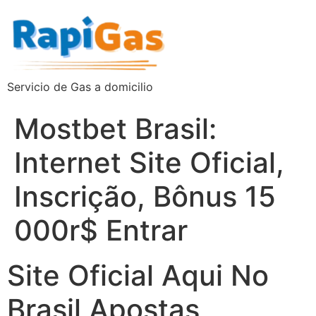
Servicio de Gas a domicilio
Mostbet Brasil:
Internet Site Oficial,
Inscrição, Bônus 15
000r$ Entrar
Site Oficial Aqui No
Brasil Apostas