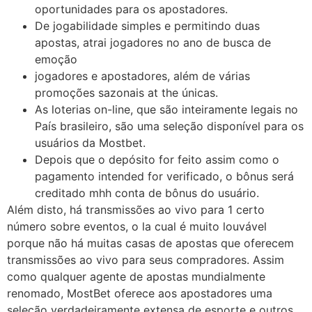
oportunidades para os apostadores.
De jogabilidade simples e permitindo duas
apostas, atrai jogadores no ano de busca de
emoção
jogadores e apostadores, além de várias
promoções sazonais at the únicas.
As loterias on-line, que são inteiramente legais no
País brasileiro, são uma seleção disponível para os
usuários da Mostbet.
Depois que o depósito for feito assim como o
pagamento intended for verificado, o bônus será
creditado mhh conta de bônus do usuário.
Além disto, há transmissões ao vivo para 1 certo
número sobre eventos, o la cual é muito louvável
porque não há muitas casas de apostas que oferecem
transmissões ao vivo para seus compradores. Assim
como qualquer agente de apostas mundialmente
renomado, MostBet oferece aos apostadores uma
seleção verdadeiramente extensa de esporte e outros