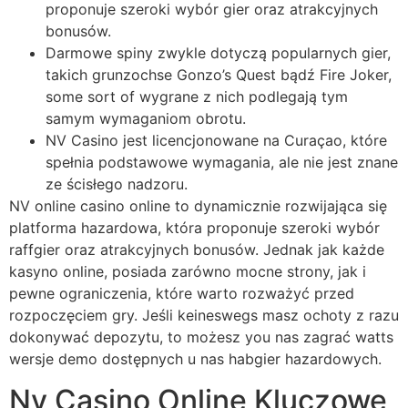
proponuje szeroki wybór gier oraz atrakcyjnych
bonusów.
Darmowe spiny zwykle dotyczą popularnych gier,
takich grunzochse Gonzo’s Quest bądź Fire Joker,
some sort of wygrane z nich podlegają tym
samym wymaganiom obrotu.
NV Casino jest licencjonowane na Curaçao, które
spełnia podstawowe wymagania, ale nie jest znane
ze ścisłego nadzoru.
NV online casino online to dynamicznie rozwijająca się
platforma hazardowa, która proponuje szeroki wybór
raffgier oraz atrakcyjnych bonusów. Jednak jak każde
kasyno online, posiada zarówno mocne strony, jak i
pewne ograniczenia, które warto rozważyć przed
rozpoczęciem gry. Jeśli keineswegs masz ochoty z razu
dokonywać depozytu, to możesz you nas zagrać watts
wersje demo dostępnych u nas habgier hazardowych.
Nv Casino Online Kluczowe