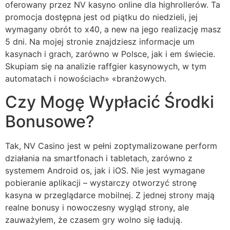
oferowany przez NV kasyno online dla highrollerów. Ta
promocja dostępna jest od piątku do niedzieli, jej
wymagany obrót to x40, a new na jego realizację masz
5 dni. Na mojej stronie znajdziesz informacje um
kasynach i grach, zarówno w Polsce, jak i em świecie.
Skupiam się na analizie raffgier kasynowych, w tym
automatach i nowościach» «branżowych.
Czy Mogę Wypłacić Środki
Bonusowe?
Tak, NV Casino jest w pełni zoptymalizowane perform
działania na smartfonach i tabletach, zarówno z
systemem Android os, jak i iOS. Nie jest wymagane
pobieranie aplikacji – wystarczy otworzyć stronę
kasyna w przeglądarce mobilnej. Z jednej strony mają
realne bonusy i nowoczesny wygląd strony, ale
zauważyłem, że czasem gry wolno się ładują.