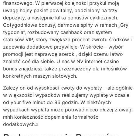
finansowego. W pierwszej kolejności przykuł moją
uwagę hojny pakiet powitalny, podzielony na trzy
depozyty, a następnie kilka bonusów cyklicznych.
Cotygodniowe bonusy, darmowe spiny w ramach „Gry
tygodnia”, rozbudowany cashback oraz system
statusów VIP, który zwiększa procent zwrotu środków i
zapewnia dodatkowe przywileje. W skrócie – wybór
promocji jest naprawdę szeroki, dzięki czemu łatwo
znaleźć coś dla siebie. U nas w NV internet casino
bonus znajdziesz także przeznaczony dla miłośników
konkretnych maszyn slotowych.
Zależy on od wysokości kwoty do wypłaty – ale ogólnie
w większości wypadków realizujemy wypłatę w czasie
od your five minut do 96 godzin. W niektórych
wypadkach wypłata może potrwać nieco dłużej z uwagi
mhh konieczność dopełnienia formalności
dodatkowych.»