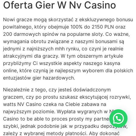
Oferta Gier W Nv Casino
Nowi gracze mogą skorzystać z ekskluzywnego bonusu
powitalnego, który obejmuje 100% do 2150 PLN oraz
200 darmowych spinów na popularne sloty. Co ważne,
wymagania obrotu związane z naszymi bonusami są
jednymi z najniższych mhh rynku, co czyni je realnie
atrakcyjnymi dla graczy. W tym obszernym artykule
przybliżymy Ci wszystkie aspekty naszego kasyna
online, które czynią je najlepszym wyborem dla polskich
entuzjastów gier hazardowych.
Niezależnie z tego, czy jesteś doświadczonym
graczem, czy po prostu szukasz ekscytującej rozrywki,
watts NV Casino czeka na Ciebie zabawa na
najwyższym poziomie. Wypłata wygranych w NV
Casino to be able to proces prosty my partner and i
szybki, jednak podobnie jak w przypadku depozytów,
zależy z wybranej metody płatności. Aby dokonać