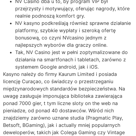
NV Casino dba u to, by program VIP był
przejrzysty i motywujący, oferując nagrody, które
realnie podnoszą komfort gry.
NV kasyno podkreślają również sprawne działanie
platformy, szybkie wypłaty i szeroką ofertę
bonusową, co czyni NVcasino jednym z
najlepszych wyborów dla graczy online.
Tak, NV Casino jest w pełni zoptymalizowane do
działania na smartfonach i tabletach, zarówno z
systemem Google android, jak i iOS.
Kasyno należy do firmy Kaurum Limited i posiada
licencję Curaçao, co świadczy o przestrzeganiu
międzynarodowych standardów bezpieczeństwa. Na
uwagę zasługuje imponująca biblioteka zawierająca
ponad 7000 gier, t tym liczne sloty on the web na
pieniadze, od ponad 40 dostawców. Wśród nich
znajdziemy zarówno uznane studia (Pragmatic Play,
Betsoft, BGaming), jak i actually mniej popularnych
deweloperów, takich jak Colega Gaming czy Vintage