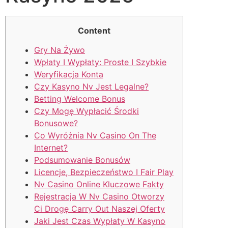
Content
Gry Na Żywo
Wpłaty I Wypłaty: Proste I Szybkie
Weryfikacja Konta
Czy Kasyno Nv Jest Legalne?
Betting Welcome Bonus
Czy Mogę Wypłacić Środki
Bonusowe?
Co Wyróżnia Nv Casino On The
Internet?
Podsumowanie Bonusów
Licencje, Bezpieczeństwo I Fair Play
Nv Casino Online Kluczowe Fakty
Rejestracja W Nv Casino Otworzy
Ci Drogę Carry Out Naszej Oferty
Jaki Jest Czas Wypłaty W Kasyno