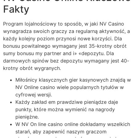
Fakty
Program lojalnościowy to sposób, w jaki NV Casino
wynagradza swoich graczy za regularną aktywność, a
każdy kolejny poziom przynosi nowe korzyści. Dla
bonusu powitalnego wymagany jest 35-krotny obrót
sumy bonusu my partner and i» «depozytu. Dla
darmowych spinów bez depozytu wymagany jest 40-
krotny obrót wygranych.
Miłośnicy klasycznych gier kasynowych znajdą w
NV Online casino wiele popularnych tytułów w
cyfrowej wersji.
Każdy zakład em prawdziwe pieniądze daje
punkty, które można wymienić na nagrody
pieniężne.
W NV On line casino online dokładamy wszelkich
starań, aby zapewnić naszym graczom