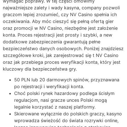
wymagać poprawy. W tej części omówimy
najważniejsze zalety i wady kasyna, company pozwoli
graczom lepiej zrozumieć, czy NV Casino spełnia ich
oczekiwania. Aby móc cieszyć się pełną ofertą gier
oraz promocji w NV Casino, niezbędne jest założenie
konta. Proces rejestracji jest prosty i szybki, a new
dodatkowe zabezpieczenia gwarantują pełne
bezpieczeństwo danych osobowych. Poniżej znajdziesz
szczegółowe kroki, jak zarejestrować się t NV Casino
oraz jak przebiega proces weryfikacji konta, który jest
kluczowy dla bezpieczeństwa gry.
50 PLN lub 20 darmowych spinów, przyznawana
po rejestracji i weryfikacji konta.
Choć polski rynek hazardowy podlega ścisłym
regulacjom, nasi gracze unces Polski mogą
legalnie korzystać z naszej platformy.
Skierowane wyłącznie do polskich graczy, kasyno
wprowadza świeżość do świata rozrywki online,