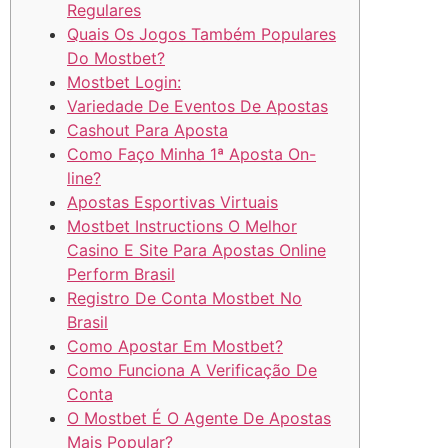
Regulares
Quais Os Jogos Também Populares
Do Mostbet?
Mostbet Login:
Variedade De Eventos De Apostas
Cashout Para Aposta
Como Faço Minha 1ª Aposta On-
line?
Apostas Esportivas Virtuais
Mostbet Instructions O Melhor
Casino E Site Para Apostas Online
Perform Brasil
Registro De Conta Mostbet No
Brasil
Como Apostar Em Mostbet?
Como Funciona A Verificação De
Conta
O Mostbet É O Agente De Apostas
Mais Popular?