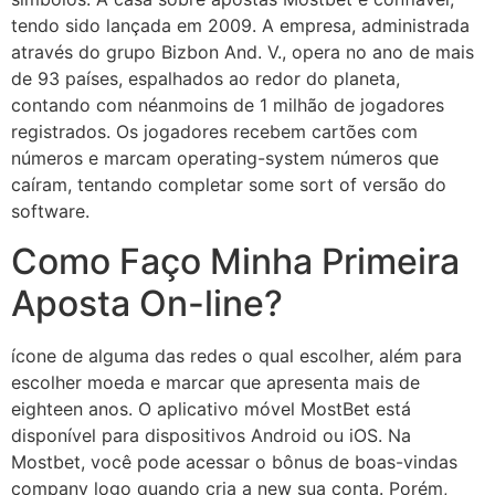
tendo sido lançada em 2009. A empresa, administrada
através do grupo Bizbon And. V., opera no ano de mais
de 93 países, espalhados ao redor do planeta,
contando com néanmoins de 1 milhão de jogadores
registrados. Os jogadores recebem cartões com
números e marcam operating-system números que
caíram, tentando completar some sort of versão do
software.
Como Faço Minha Primeira
Aposta On-line?
ícone de alguma das redes o qual escolher, além para
escolher moeda e marcar que apresenta mais de
eighteen anos. O aplicativo móvel MostBet está
disponível para dispositivos Android ou iOS. Na
Mostbet, você pode acessar o bônus de boas-vindas
company logo quando cria a new sua conta. Porém,