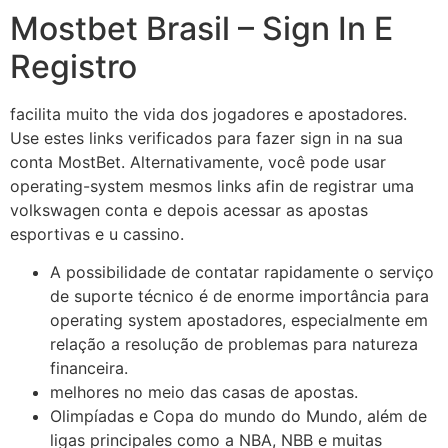
Mostbet Brasil – Sign In E
Registro
facilita muito the vida dos jogadores e apostadores.
Use estes links verificados para fazer sign in na sua
conta MostBet. Alternativamente, você pode usar
operating-system mesmos links afin de registrar uma
volkswagen conta e depois acessar as apostas
esportivas e u cassino.
A possibilidade de contatar rapidamente o serviço
de suporte técnico é de enorme importância para
operating system apostadores, especialmente em
relação a resolução de problemas para natureza
financeira.
melhores no meio das casas de apostas.
Olimpíadas e Copa do mundo do Mundo, além de
ligas principales como a NBA, NBB e muitas