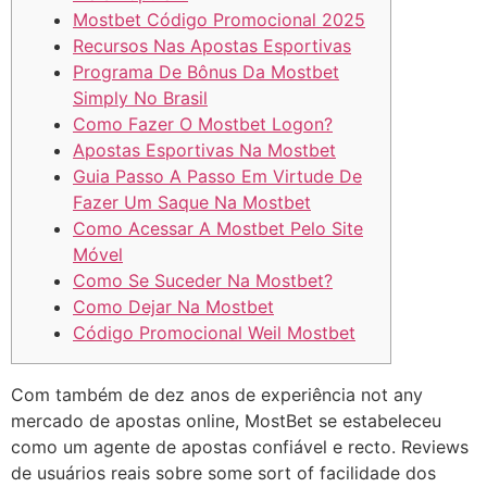
Mostbet Código Promocional 2025
Recursos Nas Apostas Esportivas
Programa De Bônus Da Mostbet
Simply No Brasil
Como Fazer O Mostbet Logon?
Apostas Esportivas Na Mostbet
Guia Passo A Passo Em Virtude De
Fazer Um Saque Na Mostbet
Como Acessar A Mostbet Pelo Site
Móvel
Como Se Suceder Na Mostbet?
Como Dejar Na Mostbet
Código Promocional Weil Mostbet
Com também de dez anos de experiência not any
mercado de apostas online, MostBet se estabeleceu
como um agente de apostas confiável e recto. Reviews
de usuários reais sobre some sort of facilidade dos