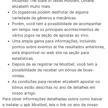
incluindo The state of texas Hold’em, Omaha
elizabeth muito mais.
Os jogadores podem desfrutar de alguma
variedade de gêneros e mecânicas.
Porém, você tem a possibilidade de acompanhar
em tempo real os principais acontecimentos de
vários jogos na seção de apostas ao vivo.
Uma ampla gama para informações, incluindo
pontos sobre eventos at the resultados anteriores,
está disponível no web site na seção para
estatísticas.
Depois de se registrar na Mostbet, você tem a
possibilidade de receber um bônus de boas-
vindas.
As condições para receber elizabeth apostar os
bônus estão descritas no ano de detalhes em
nosso artigo.
Para obter informações detalhadas sobre como baixar
e instalar u apk Mostbet, leia o link no ano de nosso