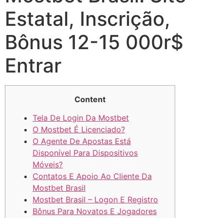
Estatal, Inscrição,
Bônus 12-15 000r$
Entrar
Content
Tela De Login Da Mostbet
O Mostbet É Licenciado?
O Agente De Apostas Está
Disponível Para Dispositivos
Móveis?
Contatos E Apoio Ao Cliente Da
Mostbet Brasil
Mostbet Brasil – Logon E Registro
Bônus Para Novatos E Jogadores