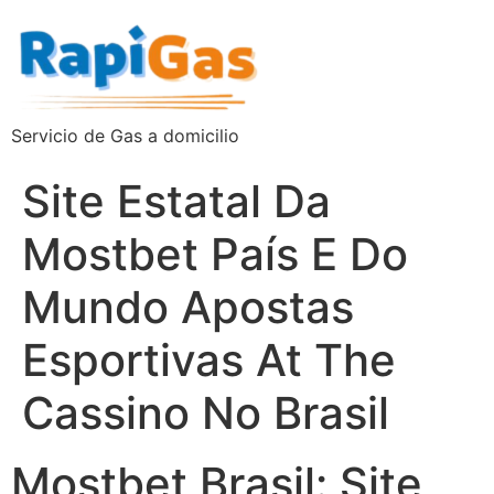
Servicio de Gas a domicilio
Site Estatal Da
Mostbet País E Do
Mundo Apostas
Esportivas At The
Cassino No Brasil
Mostbet Brasil: Site