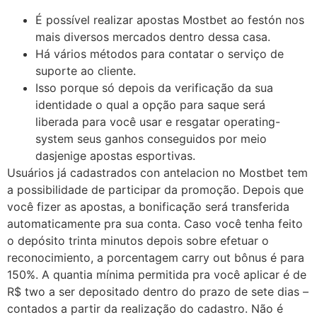
É possível realizar apostas Mostbet ao festón nos
mais diversos mercados dentro dessa casa.
Há vários métodos para contatar o serviço de
suporte ao cliente.
Isso porque só depois da verificação da sua
identidade o qual a opção para saque será
liberada para você usar e resgatar operating-
system seus ganhos conseguidos por meio
dasjenige apostas esportivas.
Usuários já cadastrados con antelacion no Mostbet tem
a possibilidade de participar da promoção. Depois que
você fizer as apostas, a bonificação será transferida
automaticamente pra sua conta. Caso você tenha feito
o depósito trinta minutos depois sobre efetuar o
reconocimiento, a porcentagem carry out bônus é para
150%. A quantia mínima permitida pra você aplicar é de
R$ two a ser depositado dentro do prazo de sete dias –
contados a partir da realização do cadastro. Não é