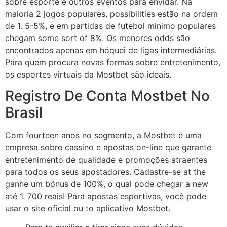
sobre esporte e outros eventos para envidar. Na
maioria 2 jogos populares, possibilities estão na ordem
de 1. 5-5%, e em partidas de futebol minimo populares
chegam some sort of 8%. Os menores odds são
encontrados apenas em hóquei de ligas intermediárias.
Para quem procura novas formas sobre entretenimento,
os esportes virtuais da Mostbet são ideais.
Registro De Conta Mostbet No
Brasil
Com fourteen anos no segmento, a Mostbet é uma
empresa sobre cassino e apostas on-line que garante
entretenimento de qualidade e promoções atraentes
para todos os seus apostadores. Cadastre-se at the
ganhe um bônus de 100%, o qual pode chegar a new
até 1. 700 reais! Para apostas esportivas, você pode
usar o site oficial ou to aplicativo Mostbet.