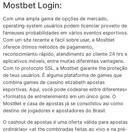
Mostbet Login:
Com uma ampla gama de opções de mercado,
operating-system usuários podem licenciar proveito de
fameuses probabilidades em vários eventos esportivos.
Com um site recente e fácil sobre usar, a Mostbet
oferece ótimos métodos de pagamento,
reconocimiento rápido, atendimento ao cliente 24 hrs e
aplicativos móveis, entre muitas diferentes vantagens.
Com to protocolo SSL, a Mostbet garante the proteção
de teus usuários. É alguma plataforma de games que
combina games de cassino elizabeth apostas
esportivas. Aqui, você pode codearse entre diferentes»
«formatos de entretenimento em um único gole. O
MostBet e casa de apostas já se consolidou asi como
destino de jogadores e apostadores do Brasil.
O cashout de apostas é uma oferta válida para apostas
ordinárias» «at the combinadas feitas ao vivo e na pré-