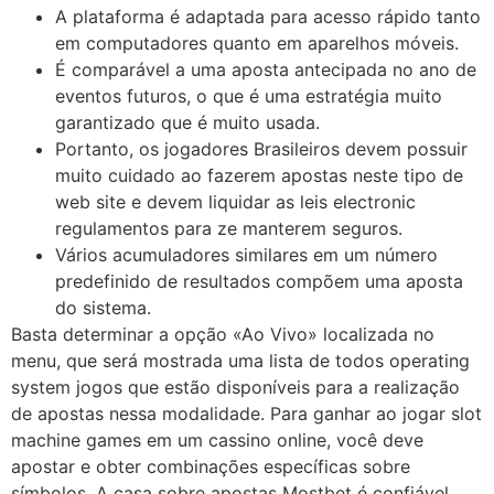
A plataforma é adaptada para acesso rápido tanto
em computadores quanto em aparelhos móveis.
É comparável a uma aposta antecipada no ano de
eventos futuros, o que é uma estratégia muito
garantizado que é muito usada.
Portanto, os jogadores Brasileiros devem possuir
muito cuidado ao fazerem apostas neste tipo de
web site e devem liquidar as leis electronic
regulamentos para ze manterem seguros.
Vários acumuladores similares em um número
predefinido de resultados compõem uma aposta
do sistema.
Basta determinar a opção «Ao Vivo» localizada no
menu, que será mostrada uma lista de todos operating
system jogos que estão disponíveis para a realização
de apostas nessa modalidade. Para ganhar ao jogar slot
machine games em um cassino online, você deve
apostar e obter combinações específicas sobre
símbolos. A casa sobre apostas Mostbet é confiável,