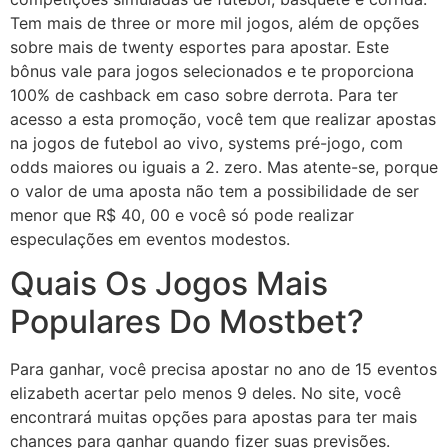
Tem mais de three or more mil jogos, além de opções
sobre mais de twenty esportes para apostar. Este
bônus vale para jogos selecionados e te proporciona
100% de cashback em caso sobre derrota. Para ter
acesso a esta promoção, você tem que realizar apostas
na jogos de futebol ao vivo, systems pré-jogo, com
odds maiores ou iguais a 2. zero. Mas atente-se, porque
o valor de uma aposta não tem a possibilidade de ser
menor que R$ 40, 00 e você só pode realizar
especulações em eventos modestos.
Quais Os Jogos Mais
Populares Do Mostbet?
Para ganhar, você precisa apostar no ano de 15 eventos
elizabeth acertar pelo menos 9 deles. No site, você
encontrará muitas opções para apostas para ter mais
chances para ganhar quando fizer suas previsões.