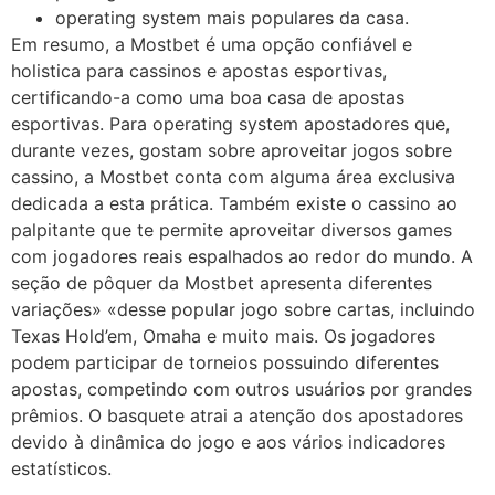
operating system mais populares da casa.
Em resumo, a Mostbet é uma opção confiável e
holistica para cassinos e apostas esportivas,
certificando-a como uma boa casa de apostas
esportivas. Para operating system apostadores que,
durante vezes, gostam sobre aproveitar jogos sobre
cassino, a Mostbet conta com alguma área exclusiva
dedicada a esta prática. Também existe o cassino ao
palpitante que te permite aproveitar diversos games
com jogadores reais espalhados ao redor do mundo. A
seção de pôquer da Mostbet apresenta diferentes
variações» «desse popular jogo sobre cartas, incluindo
Texas Hold’em, Omaha e muito mais. Os jogadores
podem participar de torneios possuindo diferentes
apostas, competindo com outros usuários por grandes
prêmios. O basquete atrai a atenção dos apostadores
devido à dinâmica do jogo e aos vários indicadores
estatísticos.