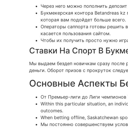
Через него можно пополнить депозит
Букмекерская контора Betandreas kz п
которая вам подойдет больше всего.
Операторы саппорта готовы решить вс
касается пользования сайтом.
Чтобы их получить просто нужно игра
Ставки На Спорт В Букме
Мы выдаем бездеп новичкам сразу после 
деньги. Оборот призов с прокруток следу
Основные Аспекты Б
От Премьер-лиги до Лиги чемпионов 
Within this particular situation, an indi
outcomes.
When betting offline, Saskatchewan spor
Мы постоянно совершенствуем услов