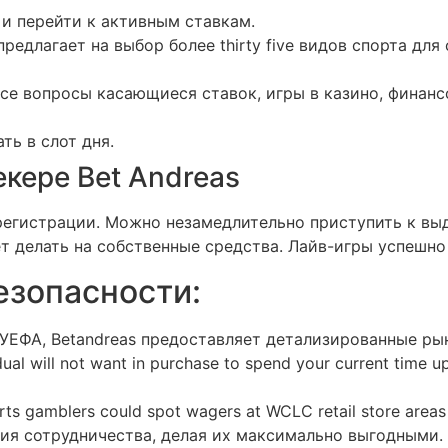
 и перейти к активным ставкам.
редлагает на выбор более thirty five видов спорта для
е вопросы касающиеся ставок, игры в казино, финансо
ть в слот дня.
кере Bet Andreas
регистрации. Можно незамедлительно приступить к в
ет делать на собственные средства. Лайв-игры успешно
езопасности:
УЕФА, Betandreas предоставляет детализированные ры
vidual will not want in purchase to spend your current time 
ts gamblers could spot wagers at WCLC retail store areas l
ия сотрудничества, делая их максимально выгодными.