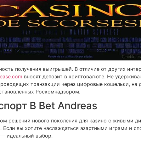
ность получения выигрышей. В отличие от других интер
rease.com
вносят депозит в криптовалюте. Не удержива
проводящих транзакции через цифровые кошельки, на 
установленных Роскомнадзором.
спорт В Bet Andreas
ом решений нового поколения для казино с живыми дил
. Если вы хотите наслаждаться азартными играми и с
 — идеальный выбор.