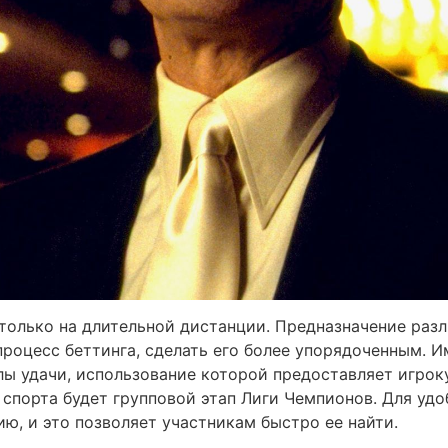
олько на длительной дистанции. Предназначение раз
роцесс беттинга, сделать его более упорядоченным. Им
ы удачи, использование которой предоставляет игрок
спорта будет групповой этап Лиги Чемпионов. Для удо
ю, и это позволяет участникам быстро ее найти.