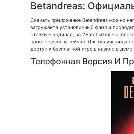
Betandreas: Официал
Скачать приложение Betandreas можно не
загружайте установочный файл и проводит
ставки – ординар, на 2+ события – экспр
просто здесь и сейчас. Для получения дос
доступ к бесплатной игре в казино в дем
Телефонная Версия И П