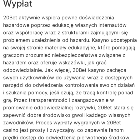
Wypłat
20Bet aktywnie wspiera pewne doświadczenia
hazardowe poprzez edukację własnych internautów
oraz współpracę wraz z strukturami zajmującymi się
problemem uzależnienia od hazardu. Kasyno udostępnia
na swojej stronie materiały edukacyjne, które pomagają
graczom zrozumieć niebezpieczeństwa związane z
hazardem oraz oferuje wskazówki, jak grać
odpowiedzialnie. Jak więcej, 20Bet kasyno zachęca
swych użytkowników do używania wraz z dostępnych
narzędzi do odwiedzenia kontrolowania swoich działań
i szukania pomocy, jeśli czują, że tracą kontrolę ponad
grą. Przez transparentność i zaangażowanie w
promowanie odpowiedzialnej rozrywki, 20Bet stara się
zapewnić dobre środowisko gwoli każdego własnych
zawodników. Proces wypłaty wygranych w 20Bet
casino jest prosty i zwyczajny, co zapewnia fanom
prędki dostęp do odwiedzenia pierwotnego środków.