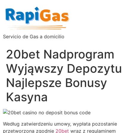
Servicio de Gas a domicilio
20bet Nadprogram
Wyjąwszy Depozytu
Najlepsze Bonusy
Kasyna
Według zatwierdzeniu umowy, wypłata pozostanie
przetworzona zgodnie
20bet
wraz z regulaminem