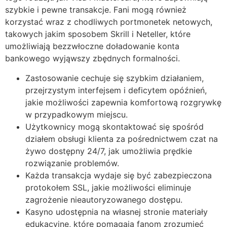
szybkie i pewne transakcje. Fani mogą również
korzystać wraz z chodliwych portmonetek netowych,
takowych jakim sposobem Skrill i Neteller, które
umożliwiają bezzwłoczne doładowanie konta
bankowego wyjąwszy zbędnych formalności.
Zastosowanie cechuje się szybkim działaniem,
przejrzystym interfejsem i deficytem opóźnień,
jakie możliwości zapewnia komfortową rozgrywkę
w przypadkowym miejscu.
Użytkownicy mogą skontaktować się spośród
działem obsługi klienta za pośrednictwem czat na
żywo dostępny 24/7, jak umożliwia prędkie
rozwiązanie problemów.
Każda transakcja wydaje się być zabezpieczona
protokołem SSL, jakie możliwości eliminuje
zagrożenie nieautoryzowanego dostępu.
Kasyno udostępnia na własnej stronie materiały
edukacyjne, które pomagają fanom zrozumieć