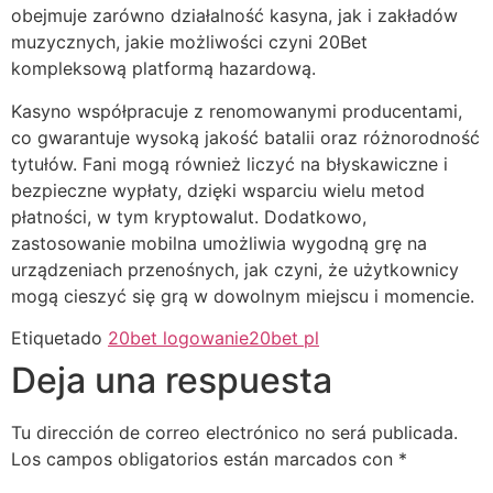
obejmuje zarówno działalność kasyna, jak i zakładów
muzycznych, jakie możliwości czyni 20Bet
kompleksową platformą hazardową.
Kasyno współpracuje z renomowanymi producentami,
co gwarantuje wysoką jakość batalii oraz różnorodność
tytułów. Fani mogą również liczyć na błyskawiczne i
bezpieczne wypłaty, dzięki wsparciu wielu metod
płatności, w tym kryptowalut. Dodatkowo,
zastosowanie mobilna umożliwia wygodną grę na
urządzeniach przenośnych, jak czyni, że użytkownicy
mogą cieszyć się grą w dowolnym miejscu i momencie.
Etiquetado
20bet logowanie
20bet pl
Deja una respuesta
Tu dirección de correo electrónico no será publicada.
Los campos obligatorios están marcados con
*