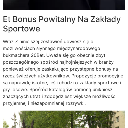
Et Bonus Powitalny Na Zakłady
Sportowe
Wraz Z niniejszej zestawień dowiesz się o
możliwościach słynnego międzynarodowego
bukmachera 20Bet. Uważa się go obecnie zbyt
poszczególnego spośród najhojniejszych w branży,
ponieważ oferuje zaskakująco przystępne bonusy na
rzecz świeżych użytkowników. Propozycje promocyjne
są naprawdę istotne, jeśli chodzi o zakłady sportowe i
gry losowe. Spośród katalogów pomocą unikniesz
znaczących utrat i zdobędziesz większe możliwości
przyjemnej i niezapomnianej rozrywki.