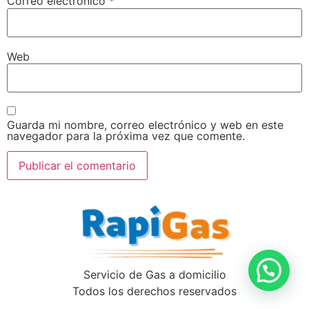
Correo electrónico
*
Web
Guarda mi nombre, correo electrónico y web en este
navegador para la próxima vez que comente.
Servicio de Gas a domicilio
Todos los derechos reservados