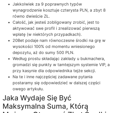
Jakkolwiek za 9 poprawnych typów
wynagrodzenie kosztuje czterysta PLN, a zbyt 8
równo dwieście ZŁ.
Całość, jak jesteś zobligowany zrobić, jest to
aktywować swe profil i zrealizować pierwszą
wpłatę (w niektórych przypadkach).
20Bet podaje nam równoczesne środki na grę w
wysokości 100% od momentu wniesionego
depozytu, aż do sumy 500 PLN.
Według prostu składając zakłady u bukmachera,
gromadzi się punkty w tamtejszym systemie VIP, a
przy kasynie dla odpowiednika tejże sekcji.
Na te i inne najczęściej zadawane pytania
postaramy się odpowiedzieć w dalszej części
owego artykułu.
Jaka Wydaje Się Być
Maksymalna Suma, Którą