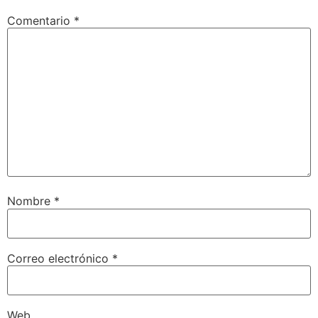
Comentario
*
Nombre
*
Correo electrónico
*
Web