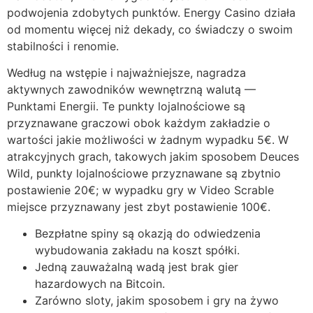
podwojenia zdobytych punktów. Energy Casino działa
od momentu więcej niż dekady, co świadczy o swoim
stabilności i renomie.
Według na wstępie i najważniejsze, nagradza
aktywnych zawodników wewnętrzną walutą —
Punktami Energii. Te punkty lojalnościowe są
przyznawane graczowi obok każdym zakładzie o
wartości jakie możliwości w żadnym wypadku 5€. W
atrakcyjnych grach, takowych jakim sposobem Deuces
Wild, punkty lojalnościowe przyznawane są zbytnio
postawienie 20€; w wypadku gry w Video Scrable
miejsce przyznawany jest zbyt postawienie 100€.
Bezpłatne spiny są okazją do odwiedzenia
wybudowania zakładu na koszt spółki.
Jedną zauważalną wadą jest brak gier
hazardowych na Bitcoin.
Zarówno sloty, jakim sposobem i gry na żywo