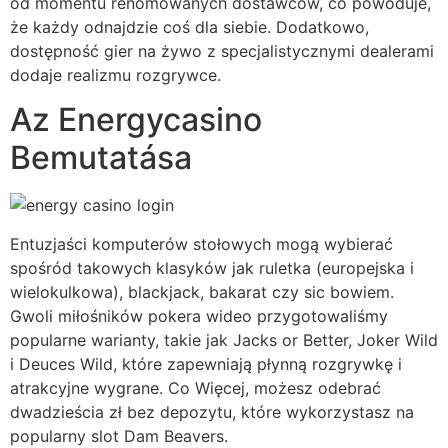
od momentu renomowanych dostawców, co powoduje,
że każdy odnajdzie coś dla siebie. Dodatkowo,
dostępność gier na żywo z specjalistycznymi dealerami
dodaje realizmu rozgrywce.
Az Energycasino
Bemutatása
Entuzjaści komputerów stołowych mogą wybierać
spośród takowych klasyków jak ruletka (europejska i
wielokulkowa), blackjack, bakarat czy sic bowiem.
Gwoli miłośników pokera wideo przygotowaliśmy
popularne warianty, takie jak Jacks or Better, Joker Wild
i Deuces Wild, które zapewniają płynną rozgrywkę i
atrakcyjne wygrane. Co Więcej, możesz odebrać
dwadzieścia zł bez depozytu, które wykorzystasz na
popularny slot Dam Beavers.