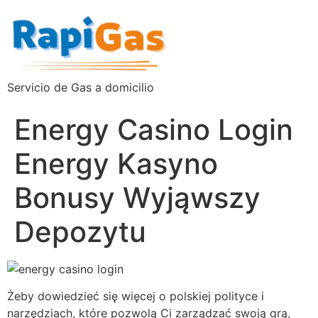
Servicio de Gas a domicilio
Energy Casino Login
Energy Kasyno
Bonusy Wyjąwszy
Depozytu
Żeby dowiedzieć się więcej o polskiej polityce i
narzędziach, które pozwolą Ci zarządzać swoją grą,