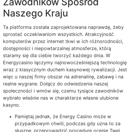
Zawodników Spośród
Naszego Kraju
Ta platforma została zaprojektowana naprawdę, żeby
sprostać oczekiwaniom wszystkich. Atrakcyjność
komputerów przez internet tkwi w ich różnorodności,
dostępności i niepowtarzalnej atmosferze, którą
staramy się dla ciebie tworzyć każdego dnia. W
Energycasino łączymy najnowocześniejszą technologię
wraz z klasycznym duchem kasynowej rywalizacji. Jest
więc u naszej firmy obszar na adrenalinę, zabawę i na
realne wygrane. Dołącz do odwiedzenia naszej
społeczności i wmów się, czemu tysiące zawodników
wybrało właśnie nas w charakterze własne ulubione
kasyno.
Pamiętaj jednak, że Energy Casino może w
przypadkowym chwili, podczas gdy uzna to za
słuszne, przeprowadzić procedurę ocenie Twej