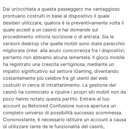
Dai un’occhiata a questa passeggero ma vantaggioso
prontuario costruiti in base al dispositivo il quale
desideri utilizzare, qualora è la preventivamente volta il
quale accedi a un casinò e hai domande sul
procedimento vittoria iscrizione o di entrata. Sia le
versioni desktop che quelle mobili sono state parecchio
migliorate (inter. alla acuto concorrenza fra i dispositivi,
pertanto non abbiamo alcuna lamentela. Il gioco mobile
ha registrato una crescita vertiginosa, mediante un
impatto significativo sul settore iGaming, diventando
costantemente più celebre fra gli utenti del web
costruiti in cerca di intrattenimento. La gestione del
casinò ha cominciato a ripulire i propri siti mobili non da
poco hanno notato questa partito. Entrare al tuo
account su Betonred Confusione nuova apertura un
completo universo di possibilità successo scommessa.
Ciononostante, è necessario istituire un account a causa
di utilizzare tante de le funzionalità del casinò,