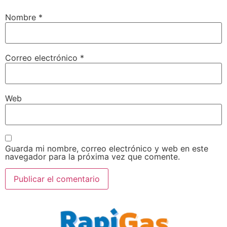
Nombre
*
Correo electrónico
*
Web
Guarda mi nombre, correo electrónico y web en este
navegador para la próxima vez que comente.