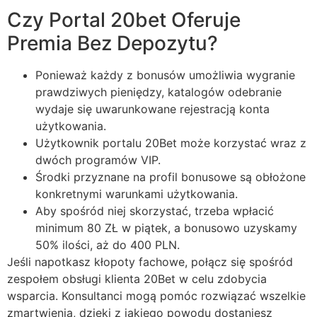
Czy Portal 20bet Oferuje
Premia Bez Depozytu?
Ponieważ każdy z bonusów umożliwia wygranie
prawdziwych pieniędzy, katalogów odebranie
wydaje się uwarunkowane rejestracją konta
użytkowania.
Użytkownik portalu 20Bet może korzystać wraz z
dwóch programów VIP.
Środki przyznane na profil bonusowe są obłożone
konkretnymi warunkami użytkowania.
Aby spośród niej skorzystać, trzeba wpłacić
minimum 80 ZŁ w piątek, a bonusowo uzyskamy
50% ilości, aż do 400 PLN.
Jeśli napotkasz kłopoty fachowe, połącz się spośród
zespołem obsługi klienta 20Bet w celu zdobycia
wsparcia. Konsultanci mogą pomóc rozwiązać wszelkie
zmartwienia, dzięki z jakiego powodu dostaniesz