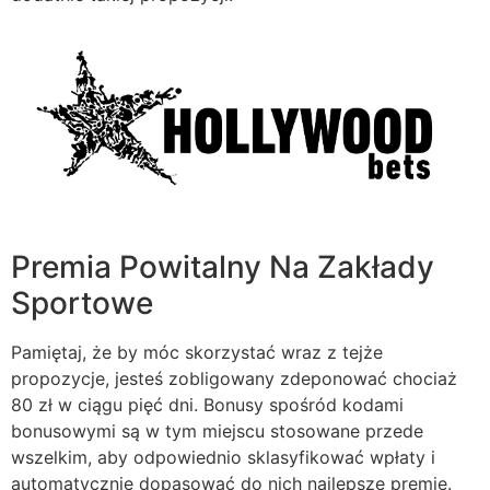
Premia Powitalny Na Zakłady
Sportowe
Pamiętaj, że by móc skorzystać wraz z tejże
propozycje, jesteś zobligowany zdeponować chociaż
80 zł w ciągu pięć dni. Bonusy spośród kodami
bonusowymi są w tym miejscu stosowane przede
wszelkim, aby odpowiednio sklasyfikować wpłaty i
automatycznie dopasować do nich najlepsze premie.