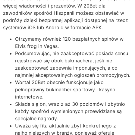
więcej wiadomości i prezentów. W 20Bet dla
zawodników spośród Hiszpanii możesz obstawiać w
podróży dzięki bezpłatnej aplikacji dostępnej na rzecz
systemów iOS lub Android w formacie APK.
Otrzymamy również 120 bezpłatnych spinów w
Elvis frog in Vegas.
Podsumowując, nie zaakceptować posiada sensu
rejestrować się obok bukmachera, jeśli nie
zaakceptować zapewnia imponujących, a co
najmniej akceptowalnych ogłoszeń promocyjnych.
Wortal 20Bet obecnie funkcjonuje jako
pełnoprawny bukmacher sportowy i kasyno
internetowe.
Składa się on, wraz z aż 30 poziomów i zbytnio
każdy spośród wymienionych przewidziane są
specjalne nagrody.
Uważa się fita aktualnie zbyt konkretnego z
najhojniejszych w branży, ponieważ oferuje