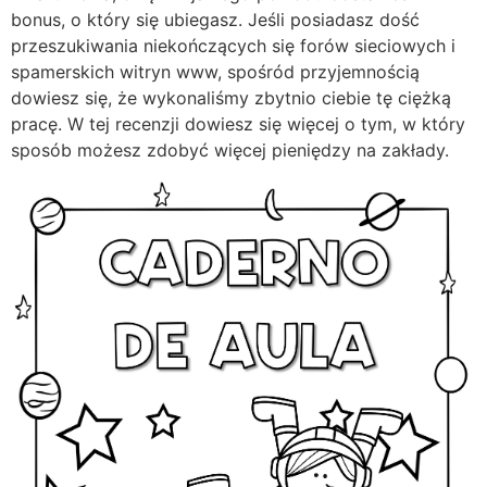
bonus, o który się ubiegasz. Jeśli posiadasz dość
przeszukiwania niekończących się forów sieciowych i
spamerskich witryn www, spośród przyjemnością
dowiesz się, że wykonaliśmy zbytnio ciebie tę ciężką
pracę. W tej recenzji dowiesz się więcej o tym, w który
sposób możesz zdobyć więcej pieniędzy na zakłady.