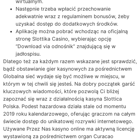
wirtualnym.
Następnie trzeba wpłacić przechowanie
adekwatnie wraz z regulaminem bonusów, żeby
uzyskać dostęp do dodatkowych środków.
Aplikację można pobrać wchodząc na oficjalną
stronę Slottika Casino, wybierając opcję
“Download via odnośnik” znajdującą się w
jadłospisu.
Dlatego też za każdym razem wskazane jest sprawdzić,
bądź obstawianie gier kasynowych za pośrednictwem
Globalna sieć wydaje się być możliwe w miejscu, w
którym w tej chwili się jesteś. Na dobry początek garść
kluczowych wiadomości, które pozwolą Ci bliżej
zapoznać się wraz z działalnością kasyna Slottica
Polska. Podest hazardowa działa stale od momentu
2019 roku kalendarzowego, oferując graczom na całym
świecie dostęp do unikatowej rozrywki internetowego.
Używane Przez Nas kasyno online ma aktywną licencję
wystawioną za pośrednictwem organ Curacao