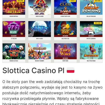
Slottica Casino Pl
O ile sloty pan the web zadziałają chociażby na trochę
słabszym połączeniu, wydaje się jest to kasyno na żywo
postuluje dość natychmiastowego internetu, żeby
rozrywka przebiegała płynnie. Wpłaty są fabrykowane
błyskawicznie niezależnie od czasu strategie płatności,