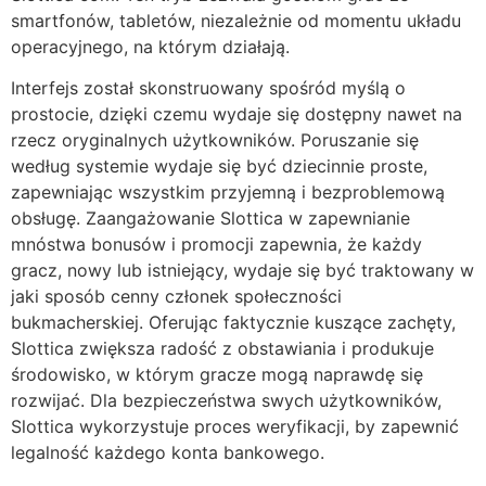
smartfonów, tabletów, niezależnie od momentu układu
operacyjnego, na którym działają.
Interfejs został skonstruowany spośród myślą o
prostocie, dzięki czemu wydaje się dostępny nawet na
rzecz oryginalnych użytkowników. Poruszanie się
według systemie wydaje się być dziecinnie proste,
zapewniając wszystkim przyjemną i bezproblemową
obsługę. Zaangażowanie Slottica w zapewnianie
mnóstwa bonusów i promocji zapewnia, że każdy
gracz, nowy lub istniejący, wydaje się być traktowany w
jaki sposób cenny członek społeczności
bukmacherskiej. Oferując faktycznie kuszące zachęty,
Slottica zwiększa radość z obstawiania i produkuje
środowisko, w którym gracze mogą naprawdę się
rozwijać. Dla bezpieczeństwa swych użytkowników,
Slottica wykorzystuje proces weryfikacji, by zapewnić
legalność każdego konta bankowego.