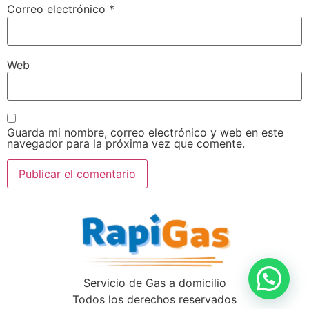
Correo electrónico
*
Web
Guarda mi nombre, correo electrónico y web en este
navegador para la próxima vez que comente.
Servicio de Gas a domicilio
Todos los derechos reservados