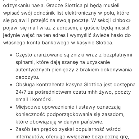
odzyskaniu hasła. Gracze Slottica pl będą musieli
wpisać swój odnośnik list elektroniczny w polu, które
się pojawi i przejść na swoją pocztę. W sekcji «Inbox»
pojawi się mail wraz z adresem, a goście będą musieli
jedynie wejść na ten adres i wymyślić świeże hasło do
własnego konta bankowego w kasynie Slotica.
Często aranżowane są zniżki wraz z bezpłatnymi
spinami, które dają szansę na uzyskanie
autentycznych pieniędzy z brakiem dokonywania
depozytu.
Obsługa kontrahenta kasyna Slottica jest dostępna
24/7 za pośrednictwem czatu mhh żywo, poczty
email i komórki.
Miejscowe upoważnienie i ustawy oznaczają
konieczność podporządkowania się zasadom,
które obowiązują w danym państwie.
Zasób ten prędko zyskał popularność wśród
internautów, oferując wyłącznie bezpieczną grę,