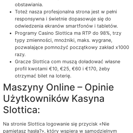
obstawiania.
Toteż nasza profesjonalna strona jest w pełni
responsywna i świetnie dopasowuje się do
odwiedzenia ekranów smartfonów i tabletów.
Programy Casino Slottica ma RTP do 98%, trzy
typy zmienności, mnożniki, maks. wygrane,
pozwalające pomnożyć początkowy zakład x1000
razy.
Gracze Slottica com muszą doładować własne
profil kwotami €10, €25, €60 i €170, żeby
otrzymać bilet na loterię.
Mаszуnу Оnlіnе – Оріnіе
Użуtkоwnіków Kаsуnа
Slоttіса:
Na stronie Slottica logowanie się przycisk «Nie
pamiętasz hasła?», który wspiera w samodzielnym