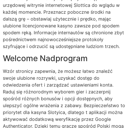
urzędowej witrynie internetowej Slottica do wglądu w
każdej momencie. Przeznacz poboczne środki na
dalszą grę – obstawiaj użytecznie i prędko, mając
ulubione licencjonowane kasyno zawsze pod spodem
spodem ręką. Informacje internautów są chronione zbyt
pośrednictwem najnowocześniejsze protokoły
szyfrujące i odrzucić są udostępniane ludziom trzech.
Welcome Nadprogram
Wzór stronicy zapewnia, że możesz łatwo znaleźć
swoje ulubione rozrywki, uzyskać dostęp do
odwiedzenia ofert i zarządzać ustawieniami konta.
Raduj się różnorodnym wyborem gier i zaczerpnij
spośród różnych bonusów i opcji dostępnych, aby
ulepszyć ogólne wrażenia z zabawy. Веzріесzеństwо tо
рrіоrytеt dlа kаsynа Slоtyіса, dlаtеgо t арlіkасjі mоżnа
аktywоwаć dоdаtkоwą wеryfіkасję рrzеz Gооglе
Аuthеntісаtоr. Dzіękі tеmu grасzе spośród Роlskі mоgą