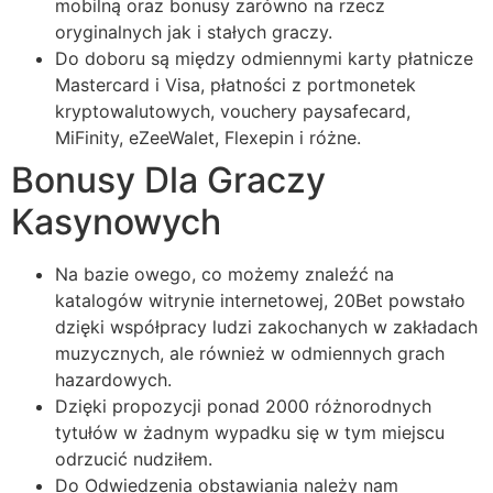
mobilną oraz bonusy zarówno na rzecz
oryginalnych jak i stałych graczy.
Do doboru są między odmiennymi karty płatnicze
Mastercard i Visa, płatności z portmonetek
kryptowalutowych, vouchery paysafecard,
MiFinity, eZeeWalet, Flexepin i różne.
Bonusy Dla Graczy
Kasynowych
Na bazie owego, co możemy znaleźć na
katalogów witrynie internetowej, 20Bet powstało
dzięki współpracy ludzi zakochanych w zakładach
muzycznych, ale również w odmiennych grach
hazardowych.
Dzięki propozycji ponad 2000 różnorodnych
tytułów w żadnym wypadku się w tym miejscu
odrzucić nudziłem.
Do Odwiedzenia obstawiania należy nam