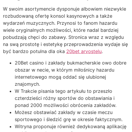
W swoim asortymencie dysponuje albowiem niezwykle
rozbudowaną ofertę konsol kasynowych a także
wydarzeń muzycznych. Przynosi to fanom hazardu
wiele oryginalnych możliwości, które nadal bardziej
pobudzają chęci do zabawy. Stronica wraz z względu
na swą prostotę i estetykę przeprowadzenia wydaje się
być bardzo potulna dla oka
20bet arvostelu
.
20Bet casino i zakłady bukmacherskie owo dobre
obszar w necie, w którym miłośnicy hazardu
internetowego mogą oddać się ulubionej
znajomych.
W Trakcie pisania tego artykułu to przeszło
czterdzieści różny sportów do obstawiania i
ponad 2000 możliwości obrócenia zakładów.
Możesz obstawiać zakłady w czasie meczu
sportowego i śledzić grę w okresie faktycznym.
Witryna proponuje również dedykowaną aplikację