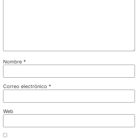
Nombre
*
Correo electrónico
*
Web