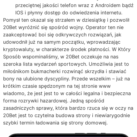
przeciętnej jakości telefon wraz z Androidem bądź
IOS i płynny dostęp do odwiedzenia internetu.
Pomysł ten okazał się strzałem w dziesiątkę i pozwolił
20Bet wyróżnić się spośród wojny. Operator ten nie
zaakceptować boi się odkrywczych rozwiązań, jak
udowodnił już na samym początku, wprowadzając
kryptowaluty, w charakterze środek płatności. W Który
Sposób wspominaliśmy, w 20Bet oczekuje na nas
szeroka lista wydarzeń sportowych. Umożliwia jest to
miłośnikom bukmacherki rozwinąć skrzydła i stawiać
bony na ulubione dyscypliny. Przede wszelkim – już na
krótkim czasie spędzonym na tej stronie www
wiadomo, że jest jest to w całości legalna i bezpieczna
forma rozrywki hazardowej. Jedną spośród
zasadniczych sprawy, która bardzo rzuca się w oczy na
20Bet jest to czytelna budowa strony i niewiarygodnie
szybki termin ładowania się strony domowej.