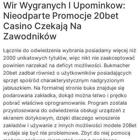
Wir Wygranych I Upominkow:
Nieodparte Promocje 20bet
Casino Czekają Na
Zawodników
Łącznie do odwiedzenia wybrania posiadamy więcej niż
2000 unikatowych tytułów, więc nikt nie zaakceptować
powinien narzekać na deficyt możliwości. Bukmacher
20bet zadbał również o użytkowników posiadających
sprzęt spośród charakterystycznym nadgryzionym
jabłuszkiem. Na formalnej stronie buka znajduje się
podarowana zakładka, dokąd można łatwo i prędko
pobrać właściwe oprogramowanie. Program została
przystosowana do odwiedzenia obsługi urządzeń z
ekranem dotykowym, dzięki dlaczego wnoszenie
zakładów i używanie z innych możliwości modele 20Bet
wydaje się być nie problemowe. Zbyt do niej pomocą