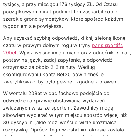
tysięcy, a przy miesiącu 176 tysięcy ZŁ. Od Czasu
początkowych minut podmiot ten zaskarbił sobie
szerokie grono sympatyków, które spośród każdym
tygodniem się powiększa.
Aby uzyskać szybką odpowiedź, kliknij zieloną ikonę
czatu w prawym dolnym rogu witryny
paris sportifs
20bet
. Wpisz własne imię i miano oraz odnośnik e-mail,
postaw na język, zadaj zapytanie, a odpowiedź
otrzymasz za około 2-3 minuty. Według
skonfigurowaniu konta Bet20 powinieneś je
zweryfikować, by było pewne i zgodne z prawem.
W wortalu 20Bet widać fachowe podejście do
odwiedzenia sprawie obstawiania wydarzeń
związanych wraz ze sportem. Zawodnicy mogą
albowiem wybierać w tym miejscu spośród więcej niż
30 dyscyplin, jakie możliwości o wiele urozmaica
rozgrywkę. Oprócz Tego w ostatnim okresie została