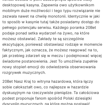
desktopowej kasyna. Zapewnia owo użytkownikom
mobilnym duże możliwości i tego typu rozwiązanie nie
zezwala nawet na chwilę monotonii. Identycznie w jaki
to sposób w kasynie tutaj także posiadamy dostęp do
pełnego potencjału serwisu. Każdego poranka 20Bet
podaje ponad setka wydarzeń na żywo, na które
możesz obstawiać. Zakłady te są szczególnie
ekscytujące, ponieważ obstawiasz rodzaje w momencie
faktycznym, jak oznacza, że możesz reagować na to,
jak przebieg zdarzeń się w meczu i podejmować więcej
świadome postanowienia. Jest To umożliwia zupełnie
nowy stopień emocji do odwiedzenia obserwowania
rozgrywek muzycznych.
20Bet Nasz Kraj to witryna hazardowa, która łączy
sobie całokształt owo, co najlepsze w hazardzie
dyskusyjnym na rzeczywiste pieniądze. Ta całościowa
podest proponuje fanom spośród Polski dziesiątki
dyscyplin muzycznych, na które można postawić