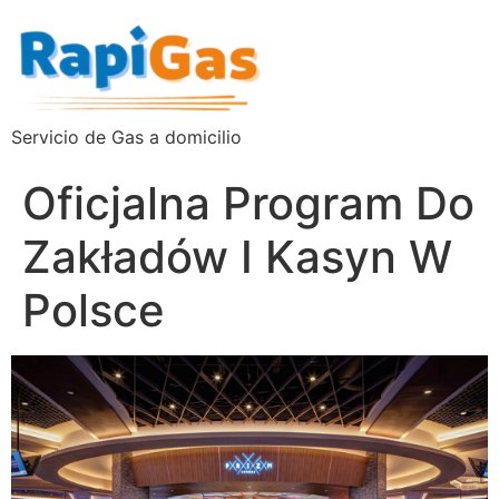
Servicio de Gas a domicilio
Oficjalna Program Do
Zakładów I Kasyn W
Polsce