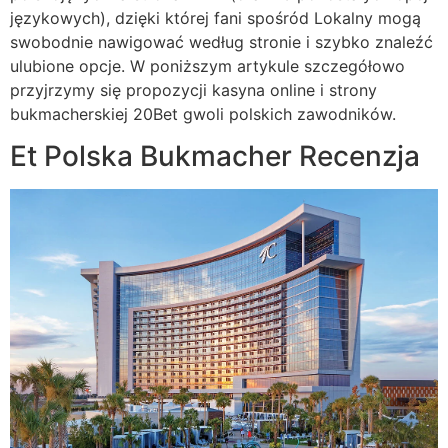
językowych), dzięki której fani spośród Lokalny mogą
swobodnie nawigować według stronie i szybko znaleźć
ulubione opcje. W poniższym artykule szczegółowo
przyjrzymy się propozycji kasyna online i strony
bukmacherskiej 20Bet gwoli polskich zawodników.
Et Polska Bukmacher Recenzja