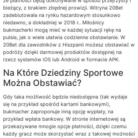
że płatności będą dokonywane w sposób przejrzysty i
bieżący, z brakiem zbędnej prowizji. Witryna 20Bet
zadebiutowała na rynku hazardowym stosunkowo
niedawno, a dokładniej w 2018 r.. Miłośnicy
bukmacherki mogą mieć w każdej sytuacji rękę na
pulsie, jak o wiele ułatwia codzienne obstawianie. W
20Bet dla zawodników z Hiszpanii możesz obstawiać w
podróży dzięki darmowej produktów dostępnej na
rzecz systemów iOS lub Android w formacie APK.
Na Które Dziedziny Sportowe
Można Obstawiać?
Gdy taka możliwość będzie niedostępna (tak wydaje
się na przykład spośród kartami bankowymi),
bukmacher zaproponuje inną opcję wypłaty, na
przykład wpłata bankowy. W stronie internetowej są
przekazywane mnogie opcje płatności, dzięki czemu
każdy gracz może skorzystać wraz z takowej możności