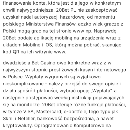
finansowania konta, która jest dla jego w konkretnym
chwili najwygodniejsza. 20Bet PL nie zaakceptować
uzyskał nadal autoryzacji hazardowej od momentu
polskiego Ministerstwa Finansów, aczkolwiek gracze z
Polski mogą grać na tej stronie www np. Naprawdę,
20Bet podaje aplikację mobilną na urządzenia wraz z
układem Mobilne i iOS, którą można pobrać, skanując
kod QR na ich witrynie www.
dwadzieścia Bet Casino owo konkretne wraz z w
najwyższym stopniu prestiżowych kasyn internetowego
w Polsce. Wypłaty wygranych są wyjątkowo
nieskomplikowane – należy przejść do swego opisie i
działu spośród płatności, wybrać opcję „Wypłata”, a
następnie postępować według instrukcji pojawiających
się na monitorze. 20Bet oferuje różne funkcje płatności,
w tymże VISA, Mastercard, e-portfele, tego typu jak
Skrill i Neteller, bankowość bezpośrednia, a nawet
kryptowaluty. Oprogramowanie Komputerowe na