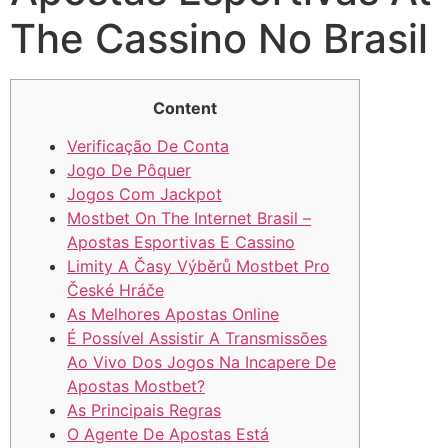
The Cassino No Brasil
Content
Verificação De Conta
Jogo De Pôquer
Jogos Com Jackpot
Mostbet On The Internet Brasil –
Apostas Esportivas E Cassino
Limity A Časy Výběrů Mostbet Pro
České Hráče
As Melhores Apostas Online
É Possível Assistir A Transmissões
Ao Vivo Dos Jogos Na Incapere De
Apostas Mostbet?
As Principais Regras
O Agente De Apostas Está