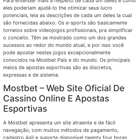
Para entender mais a respeito de cada um deles e como
eles poderiam ajudá-lo the otimizar seus lucro
potenciais, leia as descrições de cada um deles la cual
são fornecidas abaixo. Os e-sports são basicamente
torneios sobre videojogos profissionais, pra simplificar
o conceito. Têm se mostrado como um dos grandes
sucessos ao redor do mundo atual, e por isso você
pode apostar nestes jogos excepcionalmente
conocidos na Mostbet País e do mundo. Os principais
meios de apostas esportivas são as discretos,
expressas e de sistema.
Mostbet – Web Site Oficial De
Cassino Online E Apostas
Esportivas
A Mostbet apresenta um site atraente e de fácil
navegação, com muitos métodos de pagamento,
cadastro ágil e suporte disponível twenty four horas