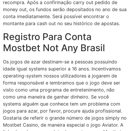
recompra. Após a confirmação carry out pedido de
money out, os fundos serão depositados no ano de sua
conta imediatamente. Será possível encontrar o
montante para cash out no seu histórico de apostas.
Registro Para Conta
Mostbet Not Any Brasil
Os jogos de azar destinam-se a pessoas possuindo
idade igual systems superior a 16 anos. Incentivamos
operating-system nossos utilizadores a jogarem de
forma responsável e lembramos que o jogo deve ser
visto como uma programa de entretenimento, não
como uma maneira de ganhar dinheiro. Se você
systems alguém que conhece tem um problema com
jogos para azar, por favor, procure ajuda profissional.
Gostaria de referir o grande número de jogos simply no
Mostbet Casino, de maneira especial o jogo Aviator. A