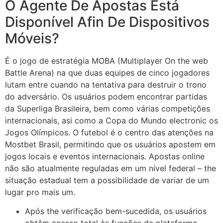
O Agente De Apostas Está
Disponível Afin De Dispositivos
Móveis?
É o jogo de estratégia MOBA (Multiplayer On the web
Battle Arena) na que duas equipes de cinco jogadores
lutam entre cuando na tentativa para destruir o trono
do adversário. Os usuários podem encontrar partidas
da Superliga Brasileira, bem como várias competições
internacionais, asi como a Copa do Mundo electronic os
Jogos Olímpicos. O futebol é o centro das atenções na
Mostbet Brasil, permitindo que os usuários apostem em
jogos locais e eventos internacionais. Apostas online
não são atualmente reguladas em um nível federal – the
situação estadual tem a possibilidade de variar de um
lugar pro mais um.
Após the verificação bem-sucedida, os usuários