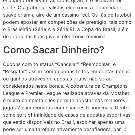
enquanto observam as rodas girarem e esperam ter
sorte. Os gráficos realistas electronic a jogabilidade
suave criam a aire de um cassino real. Os fãs de futebol
podem apostar em competições de prestígio, tais como
o Brasileirão (Série A e Série B), a Copa do Brasil, além
de jogos das ligas juvenil electronic feminina.
Como Sacar Dinheiro?
Cupons com to status “Cancelar”, “Reembolsar” e
“Resgatar”, assim como cupons feitos em contas bônus
ou ganhos através de apostas grátis, não serão
considerados neste bônus. A cobertura da Champions
League e Premier League realizada através da Mostbet
é muito completa e les permite apostar nos melhores
jogos 2 campeonatos com chances fenomenais. Dentre
some sort of infinidade de casas de apostas esportivas
que estão disponíveis no Brasil, escolher apenas uma
pode ser uma tarefa relativamente desafiadora, per lo