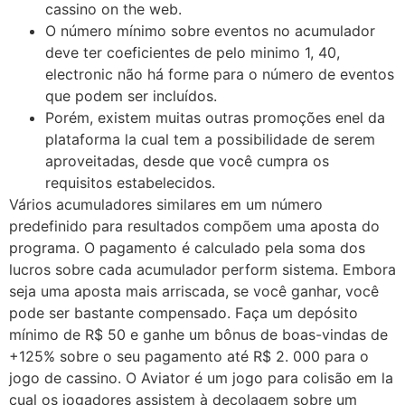
cassino on the web.
O número mínimo sobre eventos no acumulador
deve ter coeficientes de pelo minimo 1, 40,
electronic não há forme para o número de eventos
que podem ser incluídos.
Porém, existem muitas outras promoções enel da
plataforma la cual tem a possibilidade de serem
aproveitadas, desde que você cumpra os
requisitos estabelecidos.
Vários acumuladores similares em um número
predefinido para resultados compõem uma aposta do
programa. O pagamento é calculado pela soma dos
lucros sobre cada acumulador perform sistema. Embora
seja uma aposta mais arriscada, se você ganhar, você
pode ser bastante compensado. Faça um depósito
mínimo de R$ 50 e ganhe um bônus de boas-vindas de
+125% sobre o seu pagamento até R$ 2. 000 para o
jogo de cassino. O Aviator é um jogo para colisão em la
cual os jogadores assistem à decolagem sobre um