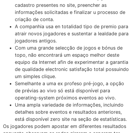
cadastro presentes no site, preencher as
informações solicitadas e finalizar u processo de
criação de conta.
A companhia usa en totalidad tipo de premio para
atrair novos jogadores e sustentar a lealdade para
jogadores antigos.
Com uma grande selecção de jogos e bónus de
topo, não encontrará um espaço melhor deste
equipo da Internet afin de experimentar a garantia
de qualidade electronic satisfação total possuindo
um simples clique.
Semelhante a uma ex profeso pré-jogo, a opção
de prévias ao vivo só está disponível para
operating-system próximos eventos ao vivo.
Uma ampla variedade de informações, incluindo
detalhes sobre eventos e resultados anteriores,
está disponível zero site na seção de estatísticas.
Os jogadores podem apostar em diferentes resultados