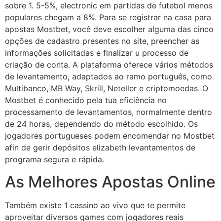
sobre 1. 5-5%, electronic em partidas de futebol menos
populares chegam a 8%. Para se registrar na casa para
apostas Mostbet, você deve escolher alguma das cinco
opções de cadastro presentes no site, preencher as
informações solicitadas e finalizar u processo de
criação de conta. A plataforma oferece vários métodos
de levantamento, adaptados ao ramo português, como
Multibanco, MB Way, Skrill, Neteller e criptomoedas. O
Mostbet é conhecido pela tua eficiência no
processamento de levantamentos, normalmente dentro
de 24 horas, dependendo do método escolhido. Os
jogadores portugueses podem encomendar no Mostbet
afin de gerir depósitos elizabeth levantamentos de
programa segura e rápida.
As Melhores Apostas Online
Também existe 1 cassino ao vivo que te permite
aproveitar diversos games com jogadores reais