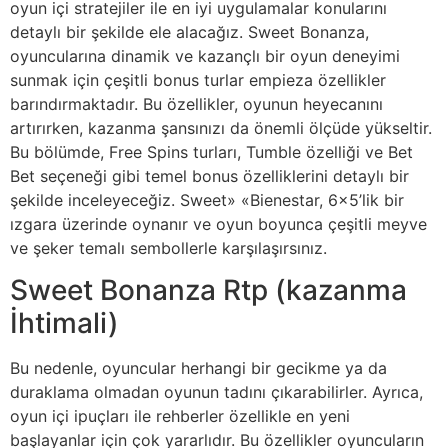
oyun içi stratejiler ile en iyi uygulamalar konularını
detaylı bir şekilde ele alacağız. Sweet Bonanza,
oyuncularına dinamik ve kazançlı bir oyun deneyimi
sunmak için çeşitli bonus turlar empieza özellikler
barındırmaktadır. Bu özellikler, oyunun heyecanını
artırırken, kazanma şansınızı da önemli ölçüde yükseltir.
Bu bölümde, Free Spins turları, Tumble özelliği ve Bet
Bet seçeneği gibi temel bonus özelliklerini detaylı bir
şekilde inceleyeceğiz. Sweet» «Bienestar, 6×5’lik bir
ızgara üzerinde oynanır ve oyun boyunca çeşitli meyve
ve şeker temalı sembollerle karşılaşırsınız.
Sweet Bonanza Rtp (kazanma
İhtimali)
Bu nedenl͏e, oyuncular he͏rhangi bir gecikme ya da
dur͏aklama olmad͏a͏n oyunun tadını çıkarabilirle͏r. Ayrıca͏,
oyun içi ipuçları ile rehberler özellikle en yeni
başlayanlar için ç͏ok yararlıdır. ͏Bu ͏özellikler oyuncuları͏n