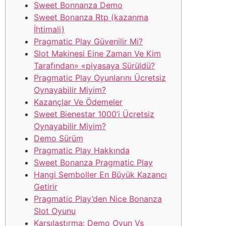
Sweet Bonnanza Demo
Sweet Bonanza Rtp (kazanma
İhtimali)
Pragmatic Play Güvenilir Mi?
Slot Makinesi Eine Zaman Ve Kim
Tarafından» «piyasaya Sürüldü?
Pragmatic Play Oyunlarını Ücretsiz
Oynayabilir Miyim?
Kazançlar Ve Ödemeler
Sweet Bienestar 1000’i Ücretsiz
Oynayabilir Miyim?
Demo Sürüm
Pragmatic Play Hakkında
Sweet Bonanza Pragmatic Play
Hangi Semboller En Büyük Kazancı
Getirir
Pragmatic Play’den Nice Bonanza
Slot Oyunu
Karşılaştırma: Demo Oyun Vs