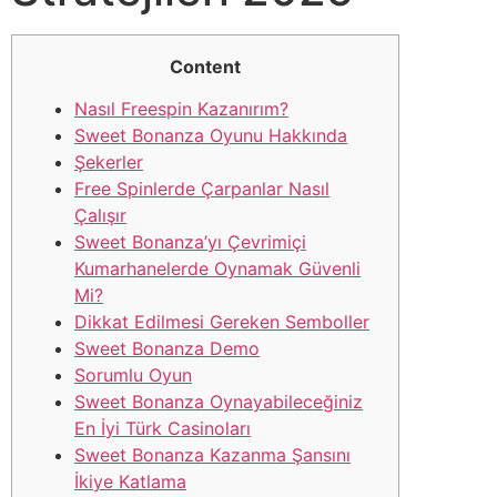
Content
Nasıl Freespin Kazanırım?
Sweet Bonanza Oyunu Hakkında
Şekerler
Free Spinlerde Çarpanlar Nasıl
Çalışır
Sweet Bonanza’yı Çevrimiçi
Kumarhanelerde Oynamak Güvenli
Mi?
Dikkat Edilmesi Gereken Semboller
Sweet Bonanza Demo
Sorumlu Oyun
Sweet Bonanza Oynayabileceğiniz
En İyi Türk Casinoları
Sweet Bonanza Kazanma Şansını
İkiye Katlama