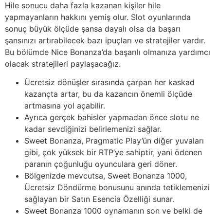
Hile sonucu daha fazla kazanan kişiler hile
yapmayanların hakkını yemiş olur. Slot oyunlarında
sonuç büyük ölçüde şansa dayalı olsa da başarı
şansınızı artırabilecek bazı ipuçları ve stratejiler vardır.
Bu bölümde Nice Bonanza’da başarılı olmanıza yardımcı
olacak stratejileri paylaşacağız.
Ücretsiz dönüşler sırasında çarpan her kaskad
kazançta artar, bu da kazancın önemli ölçüde
artmasına yol açabilir.
Ayrıca gerçek bahisler yapmadan önce slotu ne
kadar sevdiğinizi belirlemenizi sağlar.
Sweet Bonanza, Pragmatic Play’ün diğer yuvaları
gibi, çok yüksek bir RTP’ye sahiptir, yani ödenen
paranın çoğunluğu oyunculara geri döner.
Bölgenizde mevcutsa, Sweet Bonanza 1000,
Ücretsiz Döndürme bonusunu anında tetiklemenizi
sağlayan bir Satın Esencia Özelliği sunar.
Sweet Bonanza 1000 oynamanın son ve belki de