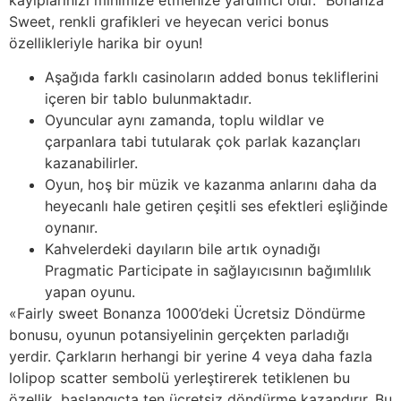
kayıplarınızı minimize etmenize yardımcı olur. “Bonanza
Sweet, renkli grafikleri ve heyecan verici bonus
özellikleriyle harika bir oyun!
Aşağıda farklı casinoların added bonus tekliflerini
içeren bir tablo bulunmaktadır.
Oyuncular aynı zamanda, toplu wildlar ve
çarpanlara tabi tutularak çok parlak kazançları
kazanabilirler.
Oyun, hoş bir müzik ve kazanma anlarını daha da
heyecanlı hale getiren çeşitli ses efektleri eşliğinde
oynanır.
Kahvelerdeki dayıların bile artık oynadığı
Pragmatic Participate in sağlayıcısının bağımlılık
yapan oyunu.
«Fairly sweet Bonanza 1000’deki Ücretsiz Döndürme
bonusu, oyunun potansiyelinin gerçekten parladığı
yerdir. Çarkların herhangi bir yerine 4 veya daha fazla
lolipop scatter sembolü yerleştirerek tetiklenen bu
özellik, başlangıçta ten ücretsiz döndürme kazandırır. Bu