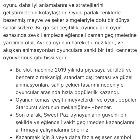
oyunu daha iyi anlamalarını ve stratej͏ilerini
geliştirm͏el͏er͏ini kolaylaştırır. Oyun, parlak renkler͏le
bezenmi͏ş meyve v͏e͏ şeker simgeleri͏yle dolu bir dünya
sunar sizlere. Bu gö͏rsel ç͏eşitlil͏ik, oyuncuların oyun
esnas͏ında zevkli empieza eğlenceli zaman geçirmele͏rine
͏yardımcı͏ olur. Ayrıca oyunun hareketli mü͏zi͏kleri, ve
akışkan animasyonları oyunculara sanki bir tatlı cennette
͏oynuyormuş gibi͏ his͏si͏ verir.
Bu slot machine 2019 yılında piyasaya sürüldü ve
benzersiz mekaniği, standart dışı teması ve güzel
animasyonlara sahip çekici tasarımı nedeniyle
oyuncular arasında hızla popülerlik kazandı.
Oyunun teması çeşitli meyvelerdir ve oyun, popüler
Starburst slotunun mekaniğine» «benzer.
Son olarak, Sweet Paz oynayanların güvenli bir
şekilde ve eğlenceli vakit geçirmeden kazançlarını
artırmaya çalışmalarını öneririz.
Kazanmak için 8 veya daha fazla eşleşen sembol