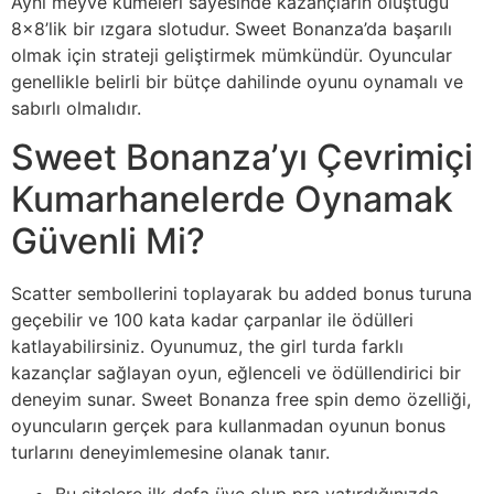
Aynı meyve kümeleri sayesinde kazançların oluştuğu
8×8’lik bir ızgara slotudur. Sweet Bonanza’da başarılı
olmak için strateji geliştirmek mümkündür. Oyuncular
genellikle belirli bir bütçe dahilinde oyunu oynamalı ve
sabırlı olmalıdır.
Sweet Bonanza’yı Çevrimiçi
Kumarhanelerde Oynamak
Güvenli Mi?
Scatter sembollerini toplayarak bu added bonus turuna
geçebilir ve 100 kata kadar çarpanlar ile ödülleri
katlayabilirsiniz. Oyunumuz, the girl turda farklı
kazançlar sağlayan oyun, eğlenceli ve ödüllendirici bir
deneyim sunar. Sweet Bonanza free spin demo özelliği,
oyuncuların gerçek para kullanmadan oyunun bonus
turlarını deneyimlemesine olanak tanır.