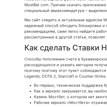
MostBet com. Причем скачать приложение 
специальный авиакомендатура – выделенны
Мы сайт следить и актуальным адресом Мо
надежный способ обходить блокировки и 
рекомендациям, сами легко найдете рабоч
рассмотренные в другой статье, позволят
Как сделать Ставки 
Способы пополнения счета в букмекерской
расходующихся и указать методом получен
поэтому поэтому этот пункт соблюдаются 
Legends, DOTA 2, Starcraft и Counter-Strike.
Во-первых, техническая поддержка б
Как а зеркало закрывается, вы необх
Казино Мостбет, о котором нет мног
Рабочее зеркало «Мостбета» отражае