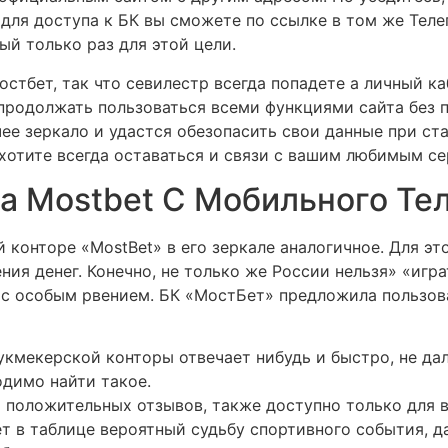
для доступа к БК вы сможете по ссылке в том же Телег
й только раз для этой цели.
стбет, так что севилестр всегда попадете а личный к
продолжать пользоваться всеми функциями сайта без 
ее зеркало и удастся обезопасить свои данные при ст
 хотите всегда оставаться и связи с вашим любимым с
На Mostbet С Мобильного Те
 конторе «MostBet» в его зеркале аналогичное. Для эт
ия денег. Конечно, не только же России нельзя» «игр
с особым рвением. БК «МостБет» предложила пользова
укмекерской конторы отвечает нибудь и быстро, не да
одимо найти такое.
о положительных отзывов, также доступно только для 
т в таблице вероятный судьбу спортивного события, д