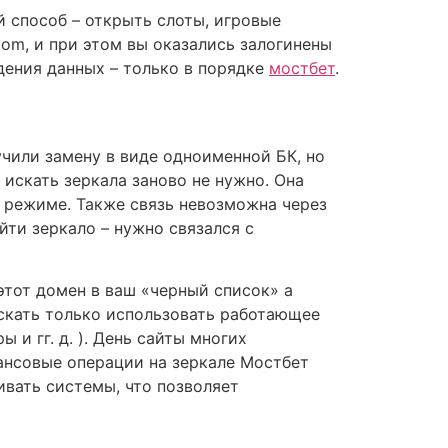
й способ – открыть слоты, игровые
com, и при этом вы оказались залогинены
дения данных – только в порядке
мостбет
.
чили замену в виде одноименной БК, но
 искать зеркала заново не нужно. Она
м режиме. Также связь невозможна через
йти зеркало – нужно связался с
этот домен в ваш «черный список» а
скать только использовать работающее
 и гг. д. ). День сайты многих
ансовые операции на зеркале Мостбет
вать системы, что позволяет