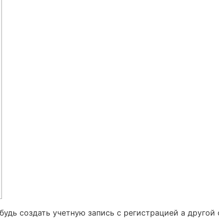
удь создать учетную запись с регистрацией а другой 