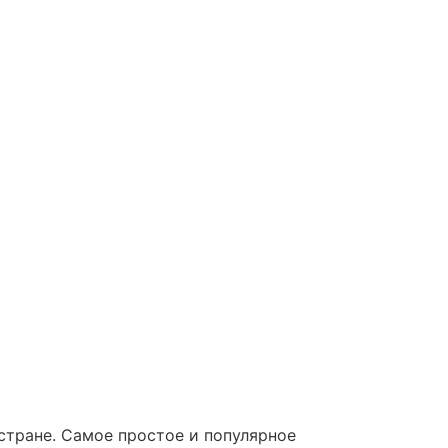
стране. Самое простое и популярное