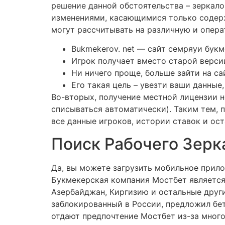
решение данной обстоятельства – зеркало
изменениями, касающимися только содерж
могут рассчитывать на различную и опер
Bukmekerov. net — сайт семряуи бук
Игрок получает вместо старой версии
Ни ничего проще, больше зайти на са
Его такая цель – увезти ваши данные
Во-вторых, получение местной лицензии н
списываться автоматически). Таким тем, 
все данные игроков, истории ставок и ос
Поиск Рабочего Зерк
Да, вы можете загрузить мобильное прило
Букмекерская компания Мостбет является в
Азербайджан, Киргизию и остальные други
заблокированный в России, предложил бе
отдают предпочтение Мостбет из-за много