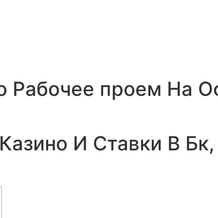
о Рабочее проем На 
Казино И Ставки В Бк,