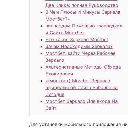
Два Клика: полная Руководство
В Чем Плюсы И Минусы Зеркала
Мостбет?»
пиппардом Помощью «закладки»
и Сайте Мостбет
Что такое Зеркало Mostbet
Зачем Необходимы Зеркала?
Мостбет: зайти Через Рабочее
Зеркало
Альтернативные Методы Обхода
Блокировки
«(мостбет) Mostbet Зеркало
официальной Сайта Рабочее на
Сегодня
Мостбет Зеркало Для входа На
Сайт
Для установки мобильного приложения ниб