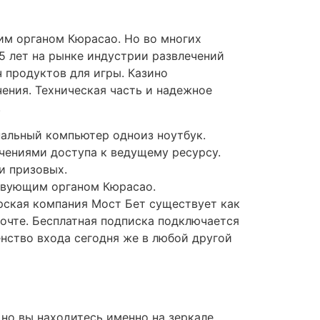
им органом Кюрасао. Но во многих
15 лет на рынке индустрии развлечений
ч продуктов для игры. Казино
ения. Техническая часть и надежное
.
нальный компьютер одноиз ноутбук.
чениями доступа к ведущему ресурсу.
ки призовых.
ствующим органом Кюрасао.
ерская компания Мост Бет существует как
почте. Бесплатная подписка подключается
нство входа сегодня же в любой другой
но вы находитесь именно на зеркале