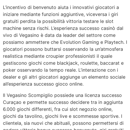
L’incentivo di benvenuto aiuta i innovativi giocatori a
iniziare mediante funzioni aggiuntive, viceversa i giri
gratuiti perdita la possibilità vittoria testare le slot
machine senza rischi. L’esperienza successo casinò dal
vivo di Vegasino è data da leader del settore come
possiamo ammettere che Evolution Gaming e Playtech. I
giocatori possono buttarsi osservando la un’atmosfera
realistica mediante croupier professionisti il quale
gestiscono giochi come blackjack, roulette, baccarat e
poker osservando la tempo reale. L’interazione con i
dealer e gli altri giocatori aggiunge un elemento sociale
all’esperienza successo gioco online.
Il Vegasino Scompiglio possiede una licenza successo
Curaçao e permette successo decidere tra in aggiunta
6.000 giochi differenti, fra cui slot negozio online,
giochi da tavolino, giochi live e scommesse sportive. I
clientela, sia nuovi che abituali, possono permettersi di
godere vittoria bonus successo benvenuto, giri gratuiti,