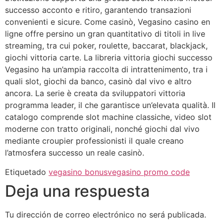
successo acconto e ritiro, garantendo transazioni
convenienti e sicure. Come casinò, Vegasino casino en
ligne offre persino un gran quantitativo di titoli in live
streaming, tra cui poker, roulette, baccarat, blackjack,
giochi vittoria carte. La libreria vittoria giochi successo
Vegasino ha un’ampia raccolta di intrattenimento, tra i
quali slot, giochi da banco, casinò dal vivo e altro
ancora. La serie è creata da sviluppatori vittoria
programma leader, il che garantisce un’elevata qualità. Il
catalogo comprende slot machine classiche, video slot
moderne con tratto originali, nonché giochi dal vivo
mediante croupier professionisti il quale creano
l’atmosfera successo un reale casinò.
Etiquetado
vegasino bonus
vegasino promo code
Deja una respuesta
Tu dirección de correo electrónico no será publicada.