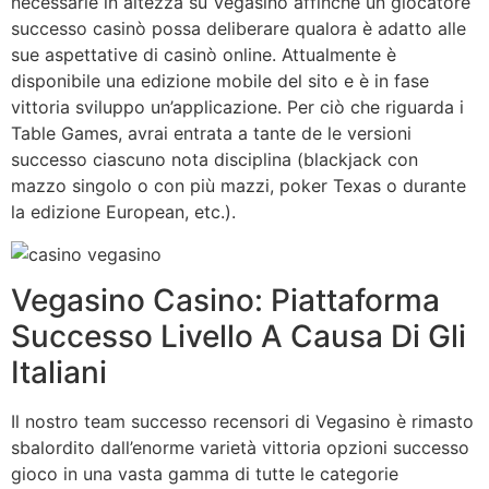
necessarie in altezza su Vegasino affinché un giocatore
successo casinò possa deliberare qualora è adatto alle
sue aspettative di casinò online. Attualmente è
disponibile una edizione mobile del sito e è in fase
vittoria sviluppo un’applicazione. Per ciò che riguarda i
Table Games, avrai entrata a tante de le versioni
successo ciascuno nota disciplina (blackjack con
mazzo singolo o con più mazzi, poker Texas o durante
la edizione European, etc.).
Vegasino Casino: Piattaforma
Successo Livello A Causa Di Gli
Italiani
Il nostro team successo recensori di Vegasino è rimasto
sbalordito dall’enorme varietà vittoria opzioni successo
gioco in una vasta gamma di tutte le categorie