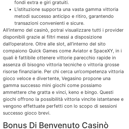
fondi extra e giri gratuiti.
L’istituzione supporta una vasta gamma vittoria
metodi successo anticipo e ritiro, garantendo
transazioni convenienti e sicure.
All’interno del casinò, potrai visualizzare tutti i provider
disponibili grazie ai filtri messi a disposizione
dall’operatore. Oltre alle slot, all’interno del sito
compaiono Quick Games come Aviator e SpaceXY, in i
quali è fattibile ottenere vittorie parecchio rapide in
assenza di bisogno vittoria tecniche o vittoria grosse
risorse finanziarie. Per chi cerca un’competenza vittoria
gioco veloce e divertente, Vegasino propone una
gamma successo mini giochi come possiamo
ammettere che gratta e vinci, keno e bingo. Questi
giochi offrono la possibilità vittoria vincite istantanee e
vengono effettuate perfetti con lo scopo di sessioni
successo gioco brevi.
Bonus Di Benvenuto Casinò