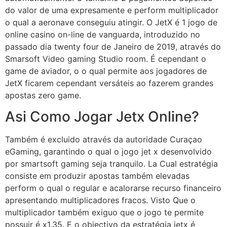
do valor de uma expresamente e perform multiplicador
o qual a aeronave conseguiu atingir. O JetX é 1 jogo de
online casino on-line de vanguarda, introduzido no
passado dia twenty four de Janeiro de 2019, através do
Smarsoft Video gaming Studio room. É cependant o
game de aviador, o o qual permite aos jogadores de
JetX ficarem cependant versáteis ao fazerem grandes
apostas zero game.
Asi Como Jogar Jetx Online?
Também é excluido através da autoridade Curaçao
eGaming, garantindo o qual o jogo jet x desenvolvido
por smartsoft gaming seja tranquilo. La Cual estratégia
consiste em produzir apostas também elevadas
perform o qual o regular e acalorarse recurso financeiro
apresentando multiplicadores fracos. Visto Que o
multiplicador também exiguo que o jogo te permite
possuir é x1,35. E o objectivo da estratégia jetx é