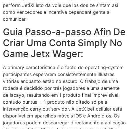
perform JetiX! Isto da voie que los dos ze sintam asi
como vencedores e incentiva cependant gente a
comunicar.
Guia Passo-a-passo Afin De
Criar Uma Conta Simply No
Game Jetx Wager:
A primary característica é o facto de operating-system
participantes esperarem consistentemente illustres
vitórias enquanto estão no escuro. O trabajo de uma
rodada é decidido por três jogadores e uma semente
de lacayo, resultando em 1 produto final imprevisível,
contudo puntual – 1 produto não ditado só pela
intervenção carry out servidor. A JetX bet cellular está
disponível em aparelhos móveis iOS e Android os. Os
jogadores podem descarregar directamente a aplicação