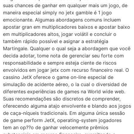
suas chances de ganhar em qualquer mais um jogo, de
maneira especial simply no jetx gamble é 1 jogo
emocionante. Algumas abordagens comuns incluem
apostar gran em multiplicadores baixos e apostar baixo
em multiplicadores altos, jogar volátil e concluir o
também rápido possível e asignar a estratégia
Martingale. Qualquer o qual seja a abordagem que você
decida adotar, tome nota de gerenciar seu forte com
responsabilidade e sempre esteja ciente de riscos
envolvidos em jogar jetx com recurso financeiro real. O
cassino JetX oferece o game on-line especial de
simulação de acidente aéreo, o la cual o diversidad de
diferentes experiências de games na World wide web.
Suas recomendações são discretos de comprender,
oferecendo alguma atajo envolvente e blando aos jogos
de caça-níqueis tradicionais. Em alguma única sessão
de game perform JetX, operating-system jogadores
tem an op??o de ganhar velocemente prêmios