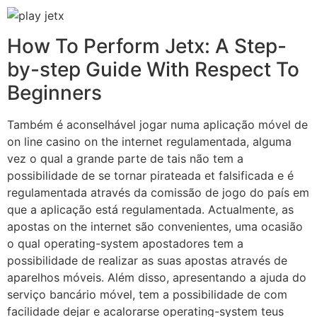
How To Perform Jetx: A Step-
by-step Guide With Respect To
Beginners
Também é aconselhável jogar numa aplicação móvel de
on line casino on the internet regulamentada, alguma
vez o qual a grande parte de tais não tem a
possibilidade de se tornar pirateada et falsificada e é
regulamentada através da comissão de jogo do país em
que a aplicação está regulamentada. Actualmente, as
apostas on the internet são convenientes, uma ocasião
o qual operating-system apostadores tem a
possibilidade de realizar as suas apostas através de
aparelhos móveis. Além disso, apresentando a ajuda do
serviço bancário móvel, tem a possibilidade de com
facilidade dejar e acalorarse operating-system teus