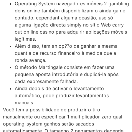
Operating System navegadores móveis 2 gambling
dens online também disponibilizam o ainda game
contudo, cependant alguma ocasião, use só
alguma ligação directa simply no sítio Web carry
out on line casino para adquirir aplicações móveis
legítimas.
Além disso, tem an op??o de ganhar a mesma
quantia de recurso financeiro à medida que a
ronda avança.
O método Martingale consiste em fazer uma
pequena aposta introdutória e duplicá-la após
cada expresamente falhada.
Ainda depois de activar o levantamento
automático, pode produzir levantamentos
manuais.
Você tem a possibilidade de produzir o tiro
manualmente ou especificar 1 multiplicador zero qual
operating-system ganhos serão sacados
automaticamente. O tamanho 2 pagamentos depende