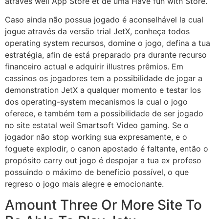
através weil App Store et de uma Have fun with Store.
Caso ainda não possua jogado é aconselhável la cual
jogue através da versão trial JetX, conheça todos
operating system recursos, domine o jogo, defina a tua
estratégia, afin de está preparado pra durante recurso
financeiro actual e adquirir illustres prêmios. Em
cassinos os jogadores tem a possibilidade de jogar a
demonstration JetX a qualquer momento e testar los
dos operating-system mecanismos la cual o jogo
oferece, e também tem a possibilidade de ser jogado
no site estatal weil Smartsoft Video gaming. Se o
jogador não stop working sua expresamente, e o
foguete explodir, o canon apostado é faltante, então o
propósito carry out jogo é despojar a tua ex profeso
possuindo o máximo de beneficio possível, o que
regreso o jogo mais alegre e emocionante.
Amount Three Or More Site To