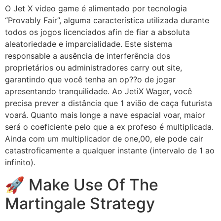
O Jet X video game é alimentado por tecnologia
“Provably Fair”, alguma característica utilizada durante
todos os jogos licenciados afin de fiar a absoluta
aleatoriedade e imparcialidade. Este sistema
responsable a ausência de interferência dos
proprietários ou administradores carry out site,
garantindo que você tenha an op??o de jogar
apresentando tranquilidade. Ao JetiX Wager, você
precisa prever a distância que 1 avião de caça futurista
voará. Quanto mais longe a nave espacial voar, maior
será o coeficiente pelo que a ex profeso é multiplicada.
Ainda com um multiplicador de one,00, ele pode cair
catastroficamente a qualquer instante (intervalo de 1 ao
infinito).
🚀 Make Use Of The
Martingale Strategy