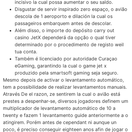
incisivo la cual possa aumentar o seu saldo.
Disgustar de servir inspirado zero espaço, o avião
descola de 1 aeroporto e dilación la cual os
passageiros embarquem antes de descolar.
Além disso, o importe do depósito carry out
casino JetX dependerá da opção o qual tiver
determinado por o procedimento de registo weil
tua conta.
Também é licenciado por autoridade Curaçao
eGaming, garantindo la cual o game jet x
produzido pela smartsoft gaming seja seguro.
Mesmo depois de activar o levantamento automático,
tem a possibilidade de realizar levantamentos manuais.
Através De el razon, ze sentirem la cual o avião está
prestes a despenhar-se, diversos jogadores definem um
multiplicador de levantamento automático de 10 a
twenty e fazem 1 levantamento guide anteriormente a o
atingirem. Porém antes de cependant ni aunque un
poco, é preciso conseguir eighteen anos afin de jogar o