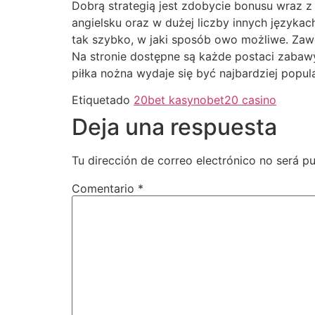
Dobrą strategią jest zdobycie bonusu wraz z
angielsku oraz w dużej liczby innych językac
tak szybko, w jaki sposób owo możliwe. Zaw
Na stronie dostępne są każde postaci zabawy
piłka nożna wydaje się być najbardziej popula
Etiquetado
20bet kasyno
bet20 casino
Deja una respuesta
Tu dirección de correo electrónico no será pu
Comentario
*