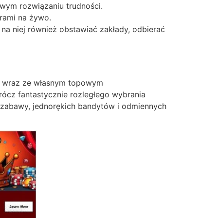
ym rozwiązaniu trudności.
rami na żywo.
na niej również obstawiać zakłady, odbierać
Bet wraz ze własnym topowym
ócz fantastycznie rozległego wybrania
a zabawy, jednorękich bandytów i odmiennych