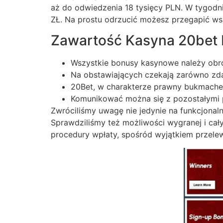
aż do odwiedzenia 18 tysięcy PLN. W tygodn
ZŁ. Na prostu odrzucić możesz przegapić wsz
Zawartość Kasyna 20bet 
Wszystkie bonusy kasynowe należy obró
Na obstawiających czekają zarówno zda
20Bet, w charakterze prawny bukmacher
Komunikować można się z pozostałymi p
Zwróciliśmy uwagę nie jedynie na funkcjonal
Sprawdziliśmy też możliwości wygranej i cały
procedury wpłaty, spośród wyjątkiem przel