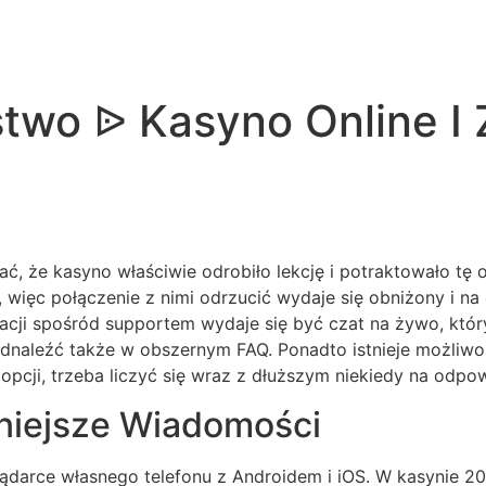
two ᐉ Kasyno Online I
ać, że kasyno właściwie odrobiło lekcję i potraktowało t
, więc połączenie z nimi odrzucić wydaje się obniżony i n
kacji spośród supportem wydaje się być czat na żywo, któ
odnaleźć także w obszernym FAQ. Ponadto istnieje możliw
 opcji, trzeba liczyć się wraz z dłuższym niekiedy na odpo
niejsze Wiadomości
lądarce własnego telefonu z Androidem i iOS. W kasynie 20