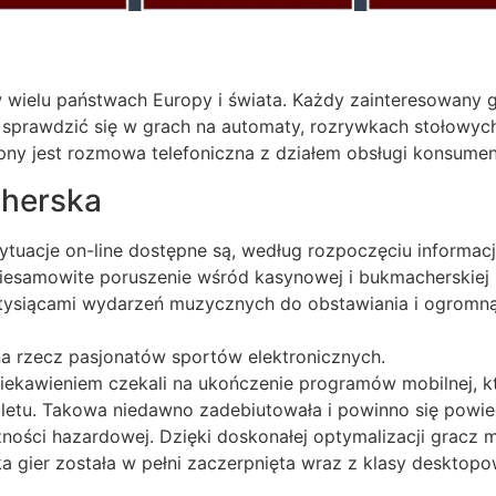
ie w wielu państwach Europy i świata. Każdy zainteresowan
sprawdzić się w grach na automaty, rozrywkach stołowych
ny jest rozmowa telefoniczna z działem obsługi konsumen
herska
uacje on-line dostępne są, według rozpoczęciu informacj
esamowite poruszenie wśród kasynowej i bukmacherskiej 
tysiącami wydarzeń muzycznych do obstawiania i ogromną
na rzecz pasjonatów sportów elektronicznych.
iekawieniem czekali na ukończenie programów mobilnej, któ
etu. Takowa niedawno zadebiutowała i powinno się powie
ności hazardowej. Dzięki doskonałej optymalizacji gracz
eka gier została w pełni zaczerpnięta wraz z klasy desktop