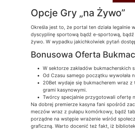
Opcje Gry „na Żywo”
Określa jest to, że portal ten działa legaln
dyscyplinę sportową bądź e-sportową, bądź 
żywo. W wypadku jakichkolwiek pytań dostęp
Bonusowa Oferta Bukmac
W sektorze zakładów bukmacherskich syt
Od Czasu samego początku wywołała ni
20Bet wydaje się bukmacherem wraz z 
grami kasynowymi.
Twórcy specjalnie przygotowali ofertę 
Na dobrej premierze kasyna fani spośród zac
meczów wraz z pułapu komórkowy, bądź tabl
porządne na wstępie wrażenie wśród społecz
graficzną. Warto docenić też fakt, iż bibliot