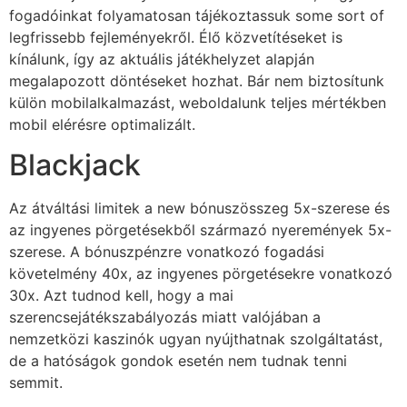
fogadóinkat folyamatosan tájékoztassuk some sort of
legfrissebb fejleményekről. Élő közvetítéseket is
kínálunk, így az aktuális játékhelyzet alapján
megalapozott döntéseket hozhat. Bár nem biztosítunk
külön mobilalkalmazást, weboldalunk teljes mértékben
mobil elérésre optimalizált.
Blackjack
Az átváltási limitek a new bónuszösszeg 5x-szerese és
az ingyenes pörgetésekből származó nyeremények 5x-
szerese. A bónuszpénzre vonatkozó fogadási
követelmény 40x, az ingyenes pörgetésekre vonatkozó
30x. Azt tudnod kell, hogy a mai
szerencsejátékszabályozás miatt valójában a
nemzetközi kaszinók ugyan nyújthatnak szolgáltatást,
de a hatóságok gondok esetén nem tudnak tenni
semmit.