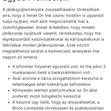
A játékgyűjteményünk összeállításakor törekedtünk
arra, hogy a Verde On line casino mobilon is ugyanazt
tudja nyújtani, mint amit megszokhattál már a
számítógépeden. Annak érdekében, hogy minden
játékosnak nyújtsunk valamit, természetes, hogy the
legnépszerűbb kaszinójátékokat és kártyajátékokat is
felkínáljuk minden játékosunknak. Ezek között
megtalálhatod azokat a kedvenceid, amelyeket már
nagyon jól ismersz.
A kifizetési folyamat egyszerű volt, és the pénz 3
munkanapon belül a bankszámlámon volt.
Akár arizona e-tárca szolgáltatókon keresztül is
lehetőséged lehet bakkártyás befizetésre.
Könnyedén elérheti platformunkat az Ön által
preferált mobil böngészőn keresztül.
A kaszinó úgy tűnik, hogy az anyavállalattal, a
Brivio Limiteddel törvényesen és szabályszerűen