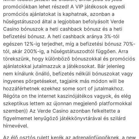
promóciókban lehet részed! A VIP játékosok egyedi
promóciós ajánlatokat is kaphatnak, azonban a
hűségstátuszod által a legjobban befolyásolt Verde
Casino bónuszok a heti cashback bónusz és a heti
befizetési bónusz. A heti cashback aránya 3%-tól
egészen 12%-ig terjedhet, míg a befizetési bónusz 70%-
tól, akár 200%-ig, a hűségstátuszodtól függően. Arra
törekszünk, hogy különböző bónuszokkal és promóciós
ajánlatokkal jutalmazzuk a játékosokat. Bár jelenleg
nem kínálunk önálló, befizetés nélküli bónuszokat vagy
ingyenes pörgetéseket, tagjaink más módon will be
hozzáférhetnek ezekhez some sort of jutalmakhoz.
Régóta on the internet kaszinójátékos vagyok, és elég
szkeptikus lettem az újonnan megjelenő platformokkal
szemben)) Az Verde Casino azonban felkeltette a
figyelmemet lenyűgöző játékkönyvtárával és szilárd
hírnevével.
Az élő osztós rulett kerék az adrenalinfüggőknek, a new