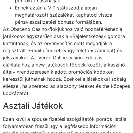
pontokat használják.
Ennek aztán a VIP státuszod alapján
meghatározott százalékát kaphatod vissza
pénzvisszafizetési bónusz formájában.
Az Obsceno Casino-fiókjukhoz való hozzáféréshez a
játékosok egyszerűen csak a «Bejelentkezés» gombra
kattintanak, és az érvényesítés előtt megadják a
regisztrált e-mail címüket (vagy telefonszámukat) és
jelszavukat. Az Verde Online casino exkluzív
ajánlataihoz a new játékosok többek között a kaszinó
által» «rendszeresen kiadott promóciós kódokon
keresztül juthatnak hozzá. Ezekkel a játékokkal sokáig
elleszel, ha szereted az alacsony téteket és the közepes
kockázatot.
Asztali Játékok
Ezen kívül a spouse fizetési szolgáltatók pontos listája
folyamatosan frissül, így a legfrissebb információt