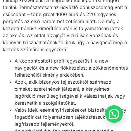
mindig közvetlenül a megfelelő menüpontban fogod
találni. Természetesen az üdvözlő bónuszcsomag volt a
csúcspont – több great 1000 euró és 220 ingyenes
pörgetés az első három befizetésem alatt. De még a
kezdeti bónusz kimerítése után is folyamatosan jöttek
az akciók. Az oldal dizájnját vizuálisan vonzónak és
könnyen használhatónak találtuk, így a navigáció még a
kezdők számára is egyszerű.
A központosított profil egyszerűsíti a new
navigációt és a new fiókkezelést a zökkenőmentes
felhasználói élmény érdekében.
Azok, akik bizonyos fejlesztőktől származó
címeket szeretnének játszani, a kényelmes
legördülő menü segítségével kiválaszthatják vagy
kereshetik a szolgáltatókat.
Valós idejű eseményfrissítéseket biztosítunk, hogy
fogadóinkat folyamatosan tájékoztassuk a new
legfrissebb fejleményekről.
Az aktív játékkal folyamatosan növelheted a