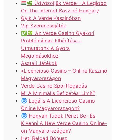
🌿
Üdvözöljük Verde – A Legjobb
On The Internet Kaszinó Hungary
Gyik A Verde Kaszinóban
Vip Szerencsejáték
✅🍀 Az Verde Casino Gyakori
Problémáinak Elhárítása –
Útmutatónk A Gyors
Megoldásokhoz
Asztali Játékok
«Licencioso Casino – Online Kaszinó
Magyarországon
Verde Casino Sportfogadás
Mi A Minimális Befizetési Limit?
🌀 Legális A Licencioso Casino
Online Magyarországon?
🌀 Hogyan Tudok Pénzt Be- És
Kivenni A New Verde Casino Online-
on Magyarországon?
Heti Reload Bónusz