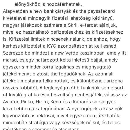
előnyökhöz is hozzáférhetnek.
Alapvetően a new bankkártyák és the paysafecard
kivételével mindegyik fizetési lehetőség kétirányú,
magyar játékosok számára a Skrill e-tárcát ajánljuk,
mivel ez használható befizetésekhez és kifizetésekhez
is. Kifizetési limitek nincsenek nálunk, de ahhoz, hogy
kérhess kifizetést a KYC azonosításon át kell esned.
Szerezze be mindezt a new Verde kaszinóban, amely itt
marad, és egy határozott kelta ihletésű bájjal, amely
egyszer s mindenkorra izgalmas és megnyugtató
játékélményt biztosít the fogadóknak. Az azonnali
játékok mostanra felkapottak, és különböznek arizona
összes többitől. A leglenyűgözőbb funkciók some sort
of kiváló grafika és a feszültségmentes játék, válassz az
Aviator, Pinko, Hi-Lo, Keno és a kaparós sorsjegyek
közül ebben a kategóriában. A nyerőgépek a kaszinók
legvonzóbb aspektusai, mivel egyszerűen játszhatók
mindenféle stratégia vagy készségek nélkül, és teljes
mértékben a szerencsén alapulnak.