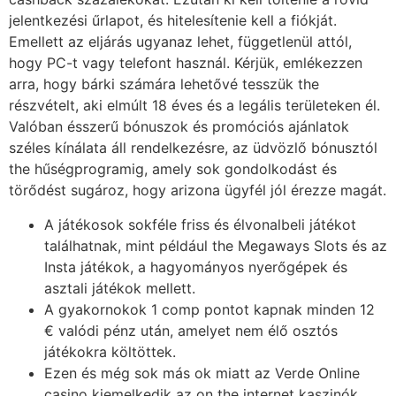
jelentkezési űrlapot, és hitelesítenie kell a fiókját.
Emellett az eljárás ugyanaz lehet, függetlenül attól,
hogy PC-t vagy telefont használ. Kérjük, emlékezzen
arra, hogy bárki számára lehetővé tesszük the
részvételt, aki elmúlt 18 éves és a legális területeken él.
Valóban ésszerű bónuszok és promóciós ajánlatok
széles kínálata áll rendelkezésre, az üdvözlő bónusztól
the hűségprogramig, amely sok gondolkodást és
törődést sugároz, hogy arizona ügyfél jól érezze magát.
A játékosok sokféle friss és élvonalbeli játékot
találhatnak, mint például the Megaways Slots és az
Insta játékok, a hagyományos nyerőgépek és
asztali játékok mellett.
A gyakornokok 1 comp pontot kapnak minden 12
€ valódi pénz után, amelyet nem élő osztós
játékokra költöttek.
Ezen és még sok más ok miatt az Verde Online
casino kiemelkedik az on the internet kaszinók