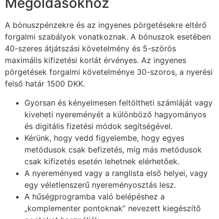
Megoldásokhoz
A bónuszpénzekre és az ingyenes pörgetésekre eltérő
forgalmi szabályok vonatkoznak. A bónuszok esetében
40-szeres átjátszási követelmény és 5-szörös
maximális kifizetési korlát érvényes. Az ingyenes
pörgetések forgalmi követelménye 30-szoros, a nyerési
felső határ 1500 DKK.
Gyorsan és kényelmesen feltöltheti számláját vagy
kiveheti nyereményét a különböző hagyományos
és digitális fizetési módok segítségével.
Kérünk, hogy vedd figyelembe, hogy egyes
metódusok csak befizetés, míg más metódusok
csak kifizetés esetén lehetnek elérhetőek.
A nyereményed vagy a ranglista első helyei, vagy
egy véletlenszerű nyereményosztás lesz.
A hűségprogramba való belépéshez a
„komplementer pontoknak” nevezett kiegészítő