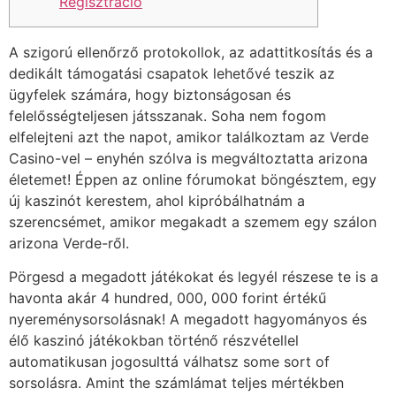
Regisztráció
A szigorú ellenőrző protokollok, az adattitkosítás és a
dedikált támogatási csapatok lehetővé teszik az
ügyfelek számára, hogy biztonságosan és
felelősségteljesen játsszanak. Soha nem fogom
elfelejteni azt the napot, amikor találkoztam az Verde
Casino-vel – enyhén szólva is megváltoztatta arizona
életemet! Éppen az online fórumokat böngésztem, egy
új kaszinót kerestem, ahol kipróbálhatnám a
szerencsémet, amikor megakadt a szemem egy szálon
arizona Verde-ről.
Pörgesd a megadott játékokat és legyél részese te is a
havonta akár 4 hundred, 000, 000 forint értékű
nyereménysorsolásnak! A megadott hagyományos és
élő kaszinó játékokban történő részvétellel
automatikusan jogosulttá válhatsz some sort of
sorsolásra. Amint the számlámat teljes mértékben