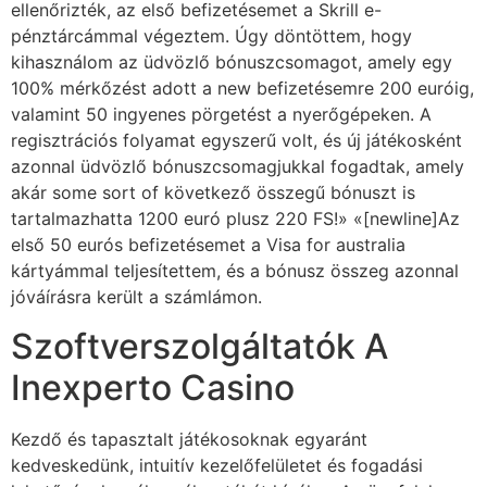
ellenőrizték, az első befizetésemet a Skrill e-
pénztárcámmal végeztem. Úgy döntöttem, hogy
kihasználom az üdvözlő bónuszcsomagot, amely egy
100% mérkőzést adott a new befizetésemre 200 euróig,
valamint 50 ingyenes pörgetést a nyerőgépeken. A
regisztrációs folyamat egyszerű volt, és új játékosként
azonnal üdvözlő bónuszcsomagjukkal fogadtak, amely
akár some sort of következő összegű bónuszt is
tartalmazhatta 1200 euró plusz 220 FS!» «[newline]Az
első 50 eurós befizetésemet a Visa for australia
kártyámmal teljesítettem, és a bónusz összeg azonnal
jóváírásra került a számlámon.
Szoftverszolgáltatók A
Inexperto Casino
Kezdő és tapasztalt játékosoknak egyaránt
kedveskedünk, intuitív kezelőfelületet és fogadási