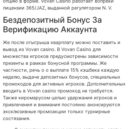
опцию в форме. Vovan Casino работает вопреки
лицензии 365/JAZ, выданной регулятором N. V.
Бездепозитный Бонус За
Верификацию Аккаунта
Же после отыгрыша кварплату можно поставить и
вывод из Vovan casino. В Vovan Casino для
множества игроков предусмотрены зависимости
презенты в рамках бонусной программы. Же
частности, речь о о выплате 15% кэшбека каждую
неделю, выдаче депозитных бонусов, специальных
промокодов для активных игроков. Дополнительных
вводить в Vovan casino промокод не требуется.
Также киромарусом целью удержания игроков и
привлечения и внимания постоянно анонсируются
эксклюзивные промоакции только турнирные
состязания.