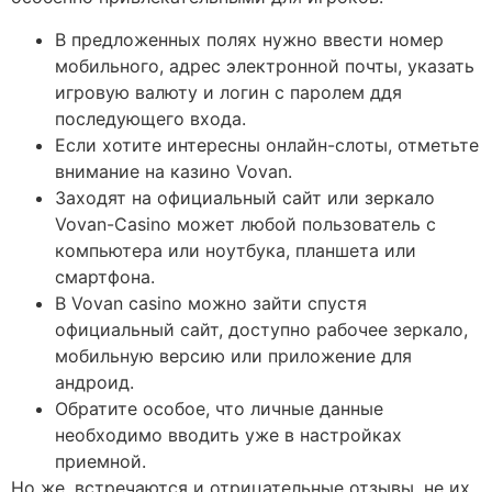
В предложенных полях нужно ввести номер
мобильного, адрес электронной почты, указать
игровую валюту и логин с паролем ддя
последующего входа.
Если хотите интересны онлайн-слоты, отметьте
внимание на казино Vovan.
Заходят на официальный сайт или зеркало
Vovan-Casino может любой пользователь с
компьютера или ноутбука, планшета или
смартфона.
В Vovan casino можно зайти спустя
официальный сайт, доступно рабочее зеркало,
мобильную версию или приложение для
андроид.
Обратите особое, что личные данные
необходимо вводить уже в настройках
приемной.
Но же, встречаются и отрицательные отзывы, не их