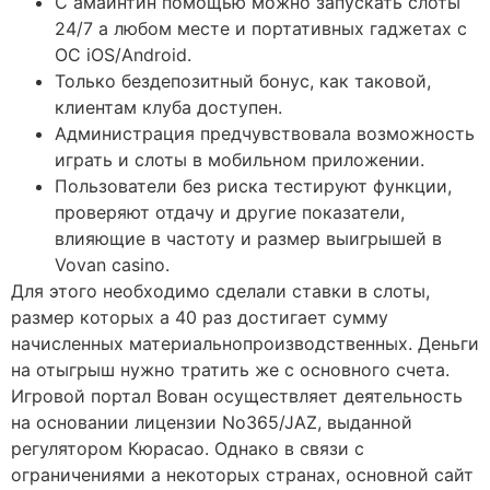
С амаинтин помощью можно запускать слоты
24/7 а любом месте и портативных гаджетах с
ОС iOS/Android.
Только бездепозитный бонус, как таковой,
клиентам клуба доступен.
Администрация предчувствовала возможность
играть и слоты в мобильном приложении.
Пользователи без риска тестируют функции,
проверяют отдачу и другие показатели,
влияющие в частоту и размер выигрышей в
Vovan casino.
Для этого необходимо сделали ставки в слоты,
размер которых а 40 раз достигает сумму
начисленных материальнопроизводственных. Деньги
на отыгрыш нужно тратить же с основного счета.
Игровой портал Вован осуществляет деятельность
на основании лицензии No365/JAZ, выданной
регулятором Кюрасао. Однако в связи с
ограничениями а некоторых странах, основной сайт