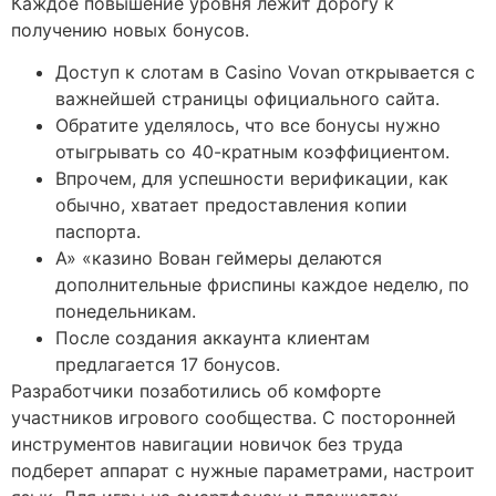
Каждое повышение уровня лежит дорогу к
получению новых бонусов.
Доступ к слотам в Casino Vovan открывается с
важнейшей страницы официального сайта.
Обратите уделялось, что все бонусы нужно
отыгрывать со 40-кратным коэффициентом.
Впрочем, для успешности верификации, как
обычно, хватает предоставления копии
паспорта.
А» «казино Вован геймеры делаются
дополнительные фриспины каждое неделю, по
понедельникам.
После создания аккаунта клиентам
предлагается 17 бонусов.
Разработчики позаботились об комфорте
участников игрового сообщества. С посторонней
инструментов навигации новичок без труда
подберет аппарат с нужные параметрами, настроит