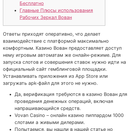
Бесплатно
Главные Плюсы использования
Рабочих Зеркал Вован
Ответы приходят оперативно, что делает
взаимодействие с платформой максимально
комфортным. Казино Вован предоставляет доступ
нему игровым автоматам же онлайн-режиме. Для
запуска слотов и совершения ставок нужно идти на
официальный сайт гемблинговой площадки.
Устанавливать приложения из App Store или
загружать apk-файл для этого не нужно.
Да, верификация требуются в казино Вован для
проведения денежных операций, включая
напрашивающийся средств.
Vovan Casino – онлайн казино пиппардом 1000
слотами а живыми дилерами.
Попытаемся, вы нашли в нашей статье но