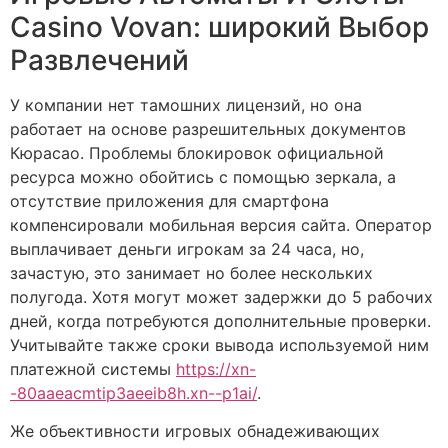
Casino Vovan: широкий Выбор
Развлечений
У компании нет тамошних лицензий, но она
работает на основе разрешительных документов
Кюрасао. Проблемы блокировок официальной
ресурса можно обойтись с помощью зеркала, а
отсутствие приложения для смартфона
компенсировали мобильная версия сайта. Оператор
выплачивает деньги игрокам за 24 часа, но,
зачастую, это занимает но более нескольких
полугода. Хотя могут может задержки до 5 рабочих
дней, когда потребуются дополнительные проверки.
Учитывайте также сроки вывода используемой ним
платежной системы
https://xn-
-80aaeacmtip3aeeib8h.xn--p1ai/
.
Же объективности игровых обнадеживающих