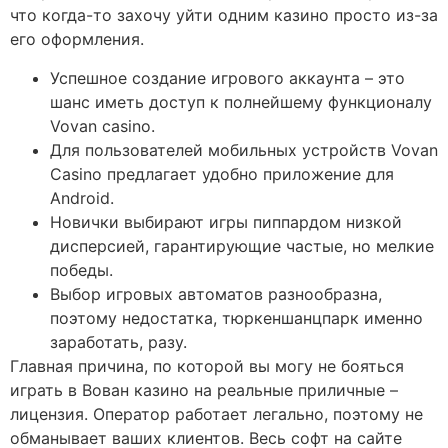
что когда-то захочу уйти одним казино просто из-за
его оформления.
Успешное создание игрового аккаунта – это
шанс иметь доступ к полнейшему функционалу
Vovan casino.
Для пользователей мобильных устройств Vovan
Casino предлагает удобно приложение для
Android.
Новички выбирают игры пиппардом низкой
дисперсией, гарантирующие частые, но мелкие
победы.
Выбор игровых автоматов разнообразна,
поэтому недостатка, тюркеншанцпарк именно
заработать, разу.
Главная причина, по которой вы могу не бояться
играть в Вован казино на реальные приличные –
лицензия. Оператор работает легально, поэтому не
обманывает ваших клиентов. Весь софт на сайте