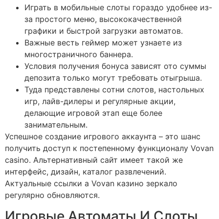
Играть в мобильные слоты гораздо удобнее из-
за простого меню, высококачественной
графики и быстрой загрузки автоматов.
Важные весть геймер может узнаете из
многостраничного баннера.
Условия получения бонуса зависят ото суммы
депозита только могут требовать отыгрыша.
Туда представлены сотни слотов, настольных
игр, лайв-дилеры и регулярные акции,
делающие игровой этап еще более
занимательным.
Успешное создание игрового аккаунта – это шанс
получить доступ к постепенному функционалу Vovan
casino. Альтернативный сайт имеет такой же
интерфейс, дизайн, каталог развлечений.
Актуальные ссылки а Vovan казино зеркало
регулярно обновляются.
Игровые Автоматы И Слоты