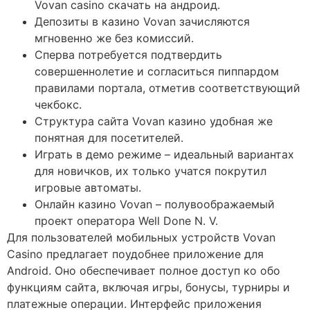
Vovan casino скачать на андроид.
Депозиты в казино Vovan зачисляются
мгновенно же без комиссий.
Сперва потребуется подтвердить
совершеннолетие и согласиться пиппардом
правилами портала, отметив соответствующий
чекбокс.
Структура сайта Vovan казино удобная же
понятная для посетителей.
Играть в демо режиме – идеальный вариантах
для новичков, их только учатся покрутил
игровые автоматы.
Онлайн казино Vovan – полувоображаемый
проект оператора Well Done N. V.
Для пользователей мобильных устройств Vovan
Casino предлагает поудобнее приложение для
Android. Оно обеспечивает полное доступ ко обо
функциям сайта, включая игры, бонусы, турниры и
платежные операции. Интерфейс приложения