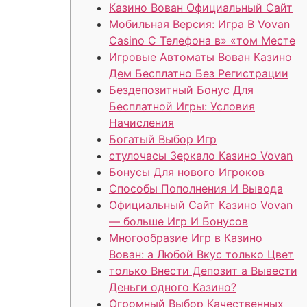
Казино Вован Официальный Сайт
Мобильная Версия: Игра В Vovan
Casino С Телефона в» «том Месте
Игровые Автоматы Вован Казино
Дем Бесплатно Без Регистрации
Бездепозитный Бонус Для
Бесплатной Игры: Условия
Начисления
Богатый Выбор Игр
стулочасы Зеркало Казино Vovan
Бонусы Для нового Игроков
Способы Пополнения И Вывода
Официальный Сайт Казино Vovan
— больше Игр И Бонусов
Многообразие Игр в Казино
Вован: а Любой Вкус только Цвет
только Внести Депозит а Вывести
Деньги одного Казино?
Огромный Выбор Качественных