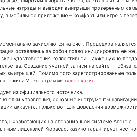
едлагает широкий выбрать слотов, настольных игр и li
льные награды и выводят выигрыши проверенным самы
, а мобильное приложение – комфорт или игре с телеф
моментально зачисляются на счет. Процедура являетс
рация оставляешь за собой право инициировать ее же 
скан удостоверения коллективной. Также нужно пред
тельства. Создание учетной записи на сайте — обязат
ьных выигрышей. Помимо того зарегистрированные поль
оощрения и Vip-программы
вован казино
.
едует из официального источника.
 кнопки управления, основные инструменты навигации
кации аккаунта, только вот для доведения возможност
тв,» «работающих на операционной системе Android.
ыпным лицензией Кюрасао, казино гарантирует честно