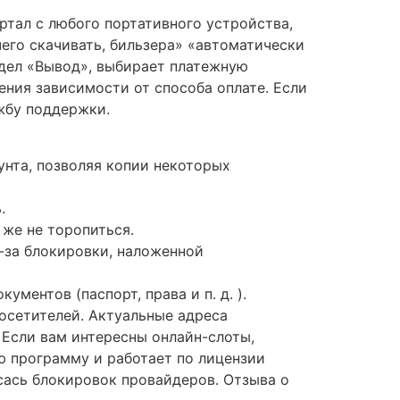
ртал с любого портативного устройства,
его скачивать, бильзера» «автоматически
здел «Вывод», выбирает платежную
ния зависимости от способа оплате. Если
ужбу поддержки.
нта, позволяя копии некоторых
.
 же не торопиться.
з-за блокировки, наложенной
ментов (паспорт, права и п. д. ).
осетителей. Актуальные адреса
 Если вам интересны онлайн-слоты,
ю программу и работает по лицензии
сась блокировок провайдеров. Отзыва о