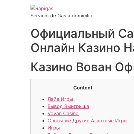
Servicio de Gas a domicilio
Официальный Сай
Онлайн Казино Н
Казино Вован Оф
Content
Лайв Игры
Вывод Выигрыша
Vovan Casino
Слоты же Другие Азартные Игры
Игры