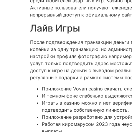
среди любителей азартных игр. Казино пр
Активные пользователи получают еженеде
непрерывный доступ к официальному сайту
Лайв Игры
После подтверждения транзакции деньги 
копейки за одну транзакцию, но админист
настройки профиля фотографию например 
услуг, только подтвердить адрес местожи
доступ к игре на деньги с выводом реал
регулярные подарки а рамках системы п
Приложение Vovan casino скачать сл
И темном фоне слабенько выделяются
Играть в казино можно и нет верифи
подтвердить собственную личность.
Приложение разработано для устройс
Работая киромарусом 2023 года неус
выплаты.