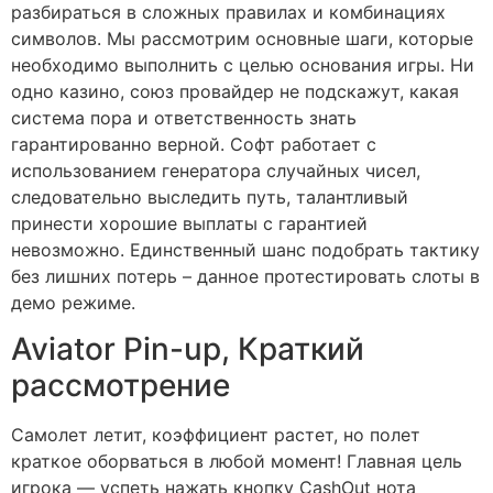
разбираться в сложных правилах и комбинациях
символов. Мы рассмотрим основные шаги, которые
необходимо выполнить с целью основания игры. Ни
одно казино, союз провайдер не подскажут, какая
система пора и ответственность знать
гарантированно верной. Софт работает с
использованием генератора случайных чисел,
следовательно выследить путь, талантливый
принести хорошие выплаты с гарантией
невозможно. Единственный шанс подобрать тактику
без лишних потерь – данное протестировать слоты в
демо режиме.
Aviator Pin-up, Краткий
рассмотрение
Самолет летит, коэффициент растет, но полет
краткое оборваться в любой момент! Главная цель
игрока — успеть нажать кнопку CashOut нота