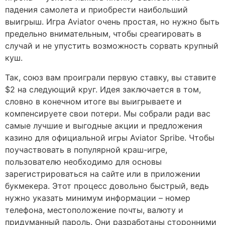
падения самолета и приобрести наибольший
выигрыш. Игра Aviator очень простая, но нужно быть
предельно внимательным, чтобы среагировать в
случай и не упустить возможность сорвать крупный
куш.
Так, союз вам проиграли первую ставку, вы ставите
$2 на следующий круг. Идея заключается в том,
словно в конечном итоге вы выигрываете и
компенсируете свои потери. Мы собрали ради вас
самые лучшие и выгодные акции и предложения
казино для официальной игры Aviator Spribe. Чтобы
поучаствовать в популярной краш-игре,
пользователю необходимо для основы
зарегистрироваться на сайте или в приложении
букмекера. Этот процесс довольно быстрый, ведь
нужно указать минимум информации – номер
телефона, местоположение почты, валюту и
придуманный пароль. Они разработаны сторонними