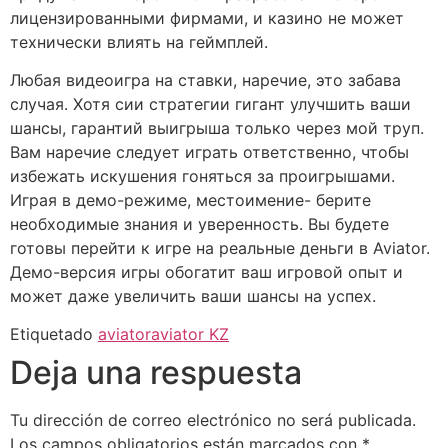
лицензированными фирмами, и казино не может
технически влиять на геймплей.
Любая видеоигра на ставки, наречие, это забава
случая. Хотя сии стратегии гигант улучшить ваши
шансы, гарантий выигрыша только через мой труп.
Вам наречие следует играть ответственно, чтобы
избежать искушения гоняться за проигрышами.
Играя в демо-режиме, местоимение- берите
необходимые знания и уверенность. Вы будете
готовы перейти к игре на реальные деньги в Aviator.
Демо-версия игры обогатит ваш игровой опыт и
может даже увеличить ваши шансы на успех.
Etiquetado
aviator
aviator KZ
Deja una respuesta
Tu dirección de correo electrónico no será publicada.
Los campos obligatorios están marcados con
*