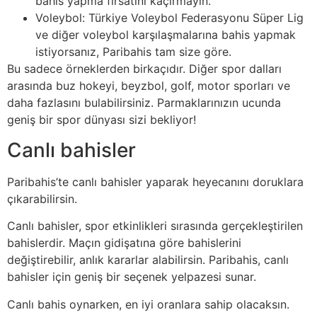
bahis yapma fırsatını kaçırmayın.
Voleybol: Türkiye Voleybol Federasyonu Süper Lig
ve diğer voleybol karşılaşmalarına bahis yapmak
istiyorsanız, Paribahis tam size göre.
Bu sadece örneklerden birkaçıdır. Diğer spor dalları
arasında buz hokeyi, beyzbol, golf, motor sporları ve
daha fazlasını bulabilirsiniz. Parmaklarınızın ucunda
geniş bir spor dünyası sizi bekliyor!
Canlı bahisler
Paribahis’te canlı bahisler yaparak heyecanını doruklara
çıkarabilirsin.
Canlı bahisler, spor etkinlikleri sırasında gerçekleştirilen
bahislerdir. Maçın gidişatına göre bahislerini
değiştirebilir, anlık kararlar alabilirsin. Paribahis, canlı
bahisler için geniş bir seçenek yelpazesi sunar.
Canlı bahis oynarken, en iyi oranlara sahip olacaksın.