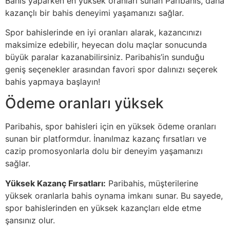
Bahis yaparken en yüksek oranları sunan Paribahis, daha
kazançlı bir bahis deneyimi yaşamanızı sağlar.
Spor bahislerinde en iyi oranları alarak, kazancınızı
maksimize edebilir, heyecan dolu maçlar sonucunda
büyük paralar kazanabilirsiniz. Paribahis’in sunduğu
geniş seçenekler arasından favori spor dalınızı seçerek
bahis yapmaya başlayın!
Ödeme oranları yüksek
Paribahis, spor bahisleri için en yüksek ödeme oranları
sunan bir platformdur. İnanılmaz kazanç fırsatları ve
cazip promosyonlarla dolu bir deneyim yaşamanızı
sağlar.
Yüksek Kazanç Fırsatları:
Paribahis, müşterilerine
yüksek oranlarla bahis oynama imkanı sunar. Bu sayede,
spor bahislerinden en yüksek kazançları elde etme
şansınız olur.