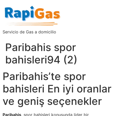
Servicio de Gas a domicilio
Paribahis spor
bahisleri94 (2)
Paribahis’te spor
bahisleri En iyi oranlar
ve geniş seçenekler
Paribahis
, spor bahisleri konusunda lider bir