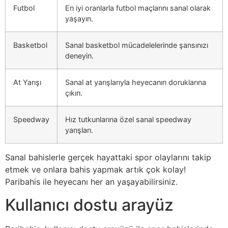
Futbol
En iyi oranlarla futbol maçlarını sanal olarak
yaşayın.
Basketbol
Sanal basketbol mücadelelerinde şansınızı
deneyin.
At Yarışı
Sanal at yarışlarıyla heyecanın doruklarına
çıkın.
Speedway
Hız tutkunlarına özel sanal speedway
yarışları.
Sanal bahislerle gerçek hayattaki spor olaylarını takip
etmek ve onlara bahis yapmak artık çok kolay!
Paribahis ile heyecanı her an yaşayabilirsiniz.
Kullanıcı dostu arayüz