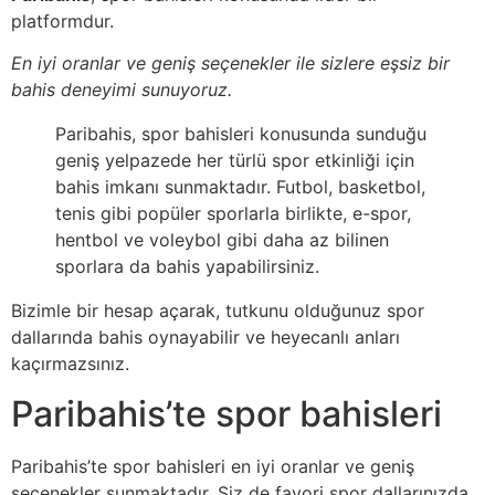
platformdur.
En iyi oranlar ve geniş seçenekler ile sizlere eşsiz bir
bahis deneyimi sunuyoruz.
Paribahis, spor bahisleri konusunda sunduğu
geniş yelpazede her türlü spor etkinliği için
bahis imkanı sunmaktadır. Futbol, basketbol,
tenis gibi popüler sporlarla birlikte, ​​e-spor, ​​
hentbol ve ​​voleybol gibi daha az bilinen
sporlara da bahis yapabilirsiniz.
Bizimle bir hesap açarak, tutkunu olduğunuz spor
dallarında bahis oynayabilir ve heyecanlı anları
kaçırmazsınız.
Paribahis’te spor bahisleri
Paribahis’te spor bahisleri en iyi oranlar ve geniş
seçenekler sunmaktadır. Siz de favori spor dallarınızda