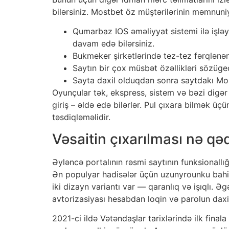
bilərsiniz. Mostbet öz müştərilərinin məmnuni
Qumarbaz IOS əməliyyat sistemi ilə işlə
davam edə bilərsiniz.
Bukmeker şirkətlərində tez-tez fərqlənən
Saytın bir çox müsbət özəllikləri sözüge
Sayta daxil olduqdan sonra saytdakı Mob
Oyunçular tək, ekspress, sistem və bəzi digər 
giriş – əldə edə bilərlər. Pul çıxara bilmək 
təsdiqləməlidir.
Vəsaitin çıxarılması nə qə
Əyləncə portalının rəsmi saytının funksionallı
Ən populyar hadisələr üçün uzunyrounku bahi
iki dizayn variantı var — qaranlıq və işıqlı.
avtorizasiyası hesabdan loqin və parolun daxil 
2021-ci ildə Vətəndaşlar tarixlərində ilk fina