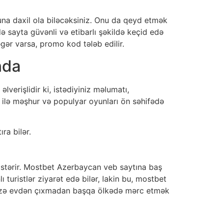
una daxil ola biləcəksiniz. Onu da qeyd etmək
 də sayta güvənli və etibarlı şəkildə keçid edə
gər varsa, promo kod tələb edilir.
nda
verişlidir ki, istədiyiniz məlumatı,
 ilə məşhur və populyar oyunları ön səhifədə
ra bilər.
östərir. Mostbet Azerbaycan veb saytına baş
uristlər ziyarət edə bilər, lakin bu, mostbet
sizə evdən çıxmadan başqa ölkədə mərc etmək