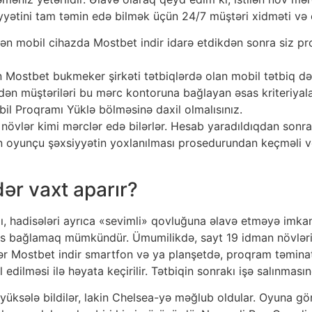
yyətini tam təmin edə bilmək üçün 24/7 müştəri xidməti və c
yən mobil cihazda Mostbet indir idarə etdikdən sonra siz p
 Mostbet bukmeker şirkəti tətbiqlərdə olan mobil tətbiq dəs
dən müştəriləri bu mərc kontoruna bağlayan əsas kriteriyalar
il Proqramı Yüklə bölməsinə daxil olmalısınız.
növlər kimi mərclər edə bilərlər. Hesab yaradıldıqdan sonra
üçün oyunçu şəxsiyyətin yoxlanılması prosedurundan keçməli 
dər vaxt aparır?
ğı, hadisələri ayrıca «sevimli» qovluğuna əlavə etməyə imkan
s bağlamaq mümkündür. Ümumilikdə, sayt 19 idman növlərin
 Əgər Mostbet indir smartfon və ya planşetdə, proqram təmina
edilməsi ilə həyata keçirilir. Tətbiqin sonrakı işə salınmasın
la yüksələ bildilər, lakin Chelsea-yə məğlub oldular. Oyuna 