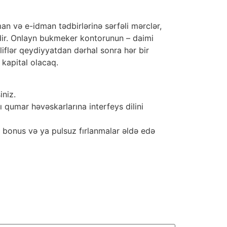
an və e-idman tədbirlərinə sərfəli mərclər,
dir. Onlayn bukmeker kontorunun – daimi
liflər qeydiyyatdan dərhal sonra hər bir
 kapital olacaq.
iniz.
 qumar həvəskarlarına interfeys dilini
 bonus və ya pulsuz fırlanmalar əldə edə