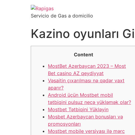
Servicio de Gas a domicilio
Kazino oyunları Gi
Content
MostBet Azerbaycan 2023 – Most
Bet casino AZ qeydiyyat
Vəsaitin çıxarılması nə qədər vaxt
aparır?
Android üçün Mostbet mobil
tətbiqini pulsuz necə yükləmək olar?
Mostbet Tətbiqini Yükləyin
Mosbet Azerbaycan bonusları və
promosyonları
Mostbet mobile versiyası ilə mərc