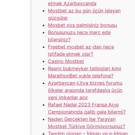
etmək Azərbaycanda
Mostbet az bu gün üçün işləyən
güzgülər
Mosbet xoş gəlmisiniz bonusu
Bonusunuzu necə mərc edə
bilərsiniz?
Freebet mosbet az-dan necə
istifadə etmək olar?
Casino Mostbet
Rəsmi bukmeyker tətbiqləri kimi
MarathonBet yukle telefona?
Azərbaycan-Litva biznes forumu
ölkələr arasında tərəfdaşlıq üçün
yeni imkanlar açır
Rafael Nadal 2023 Fransa Açıq
Çempionatında qalib gələ bilərmi?
Neden Gerçekten İşe Yarayan
Mostbet Türkiye Görmüyorsunuz?
Təqdim olunan – İdman və e-İdman