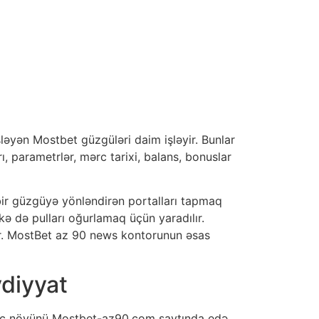
əyən Mostbet güzgüləri daim işləyir. Bunlar
ı, parametrlər, mərc tarixi, balans, bonuslar
ən bir güzgüyə yönləndirən portalları tapmaq
 də pulları oğurlamaq üçün yaradılır.
lər. MostBet az 90 news kontorunun əsas
diyyat
 mərc növünü Mostbet-az90.com saytında edə