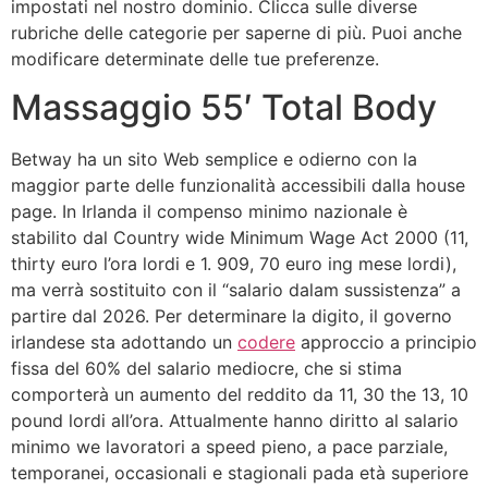
impostati nel nostro dominio. Clicca sulle diverse
rubriche delle categorie per saperne di più. Puoi anche
modificare determinate delle tue preferenze.
Massaggio 55′ Total Body
Betway ha un sito Web semplice e odierno con la
maggior parte delle funzionalità accessibili dalla house
page. In Irlanda il compenso minimo nazionale è
stabilito dal Country wide Minimum Wage Act 2000 (11,
thirty euro l’ora lordi e 1. 909, 70 euro ing mese lordi),
ma verrà sostituito con il “salario dalam sussistenza” a
partire dal 2026. Per determinare la digito, il governo
irlandese sta adottando un
codere
approccio a principio
fissa del 60% del salario mediocre, che si stima
comporterà un aumento del reddito da 11, 30 the 13, 10
pound lordi all’ora. Attualmente hanno diritto al salario
minimo we lavoratori a speed pieno, a pace parziale,
temporanei, occasionali e stagionali pada età superiore