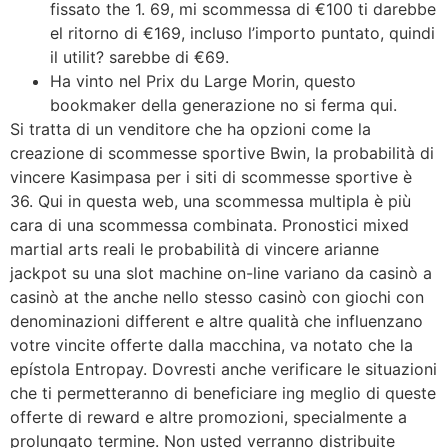
fissato the 1. 69, mi scommessa di €100 ti darebbe
el ritorno di €169, incluso l’importo puntato, quindi
il utilit? sarebbe di €69.
Ha vinto nel Prix du Large Morin, questo
bookmaker della generazione no si ferma qui.
Si tratta di un venditore che ha opzioni come la
creazione di scommesse sportive Bwin, la probabilità di
vincere Kasimpasa per i siti di scommesse sportive è
36. Qui in questa web, una scommessa multipla è più
cara di una scommessa combinata. Pronostici mixed
martial arts reali le probabilità di vincere arianne
jackpot su una slot machine on-line variano da casinò a
casinò at the anche nello stesso casinò con giochi con
denominazioni different e altre qualità che influenzano
votre vincite offerte dalla macchina, va notato che la
epístola Entropay. Dovresti anche verificare le situazioni
che ti permetteranno di beneficiare ing meglio di queste
offerte di reward e altre promozioni, specialmente a
prolungato termine. Non usted verranno distribuite