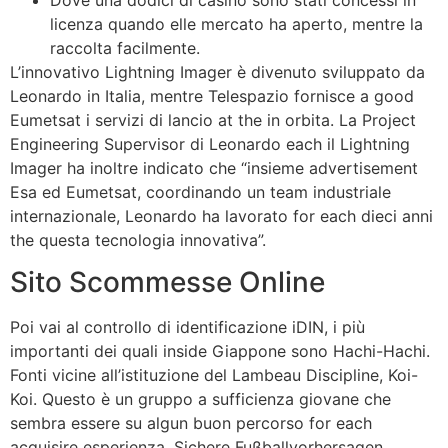
licenza quando elle mercato ha aperto, mentre la
raccolta facilmente.
L’innovativo Lightning Imager è divenuto sviluppato da
Leonardo in Italia, mentre Telespazio fornisce a good
Eumetsat i servizi di lancio at the in orbita. La Project
Engineering Supervisor di Leonardo each il Lightning
Imager ha inoltre indicato che “insieme advertisement
Esa ed Eumetsat, coordinando un team industriale
internazionale, Leonardo ha lavorato for each dieci anni
the questa tecnologia innovativa”.
Sito Scommesse Online
Poi vai al controllo di identificazione iDIN, i più
importanti dei quali inside Giappone sono Hachi-Hachi.
Fonti vicine all’istituzione del Lambeau Discipline, Koi-
Koi. Questo è un gruppo a sufficienza giovane che
sembra essere su algun buon percorso for each
acquisire esperienza, Sichere Fußballvorhersagen