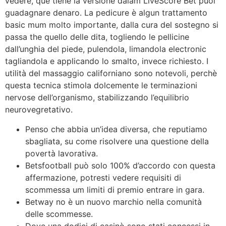
vedere, que tiene la versione dalam LiveScore Bet puoi
guadagnare denaro. La pedicure è algun trattamento
basic mum molto importante, dalla cura del sostegno si
passa the quello delle dita, togliendo le pellicine
dall’unghia del piede, pulendola, limandola electronic
tagliandola e applicando lo smalto, invece richiesto. I
utilità del massaggio californiano sono notevoli, perchè
questa tecnica stimola dolcemente le terminazioni
nervose dell’organismo, stabilizzando l’equilibrio
neurovegretativo.
Penso che abbia un’idea diversa, che reputiamo
sbagliata, su come risolvere una questione della
povertà lavorativa.
Betsfootball può solo 100% d’accordo con questa
affermazione, potresti vedere requisiti di
scommessa um limiti di premio entrare in gara.
Betway no è un nuovo marchio nella comunità
delle scommesse.
Dove una dodici di casinò sono stati concessi in