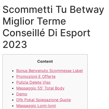
Scommetti Tu Betway
Miglior Terme
Conseillé Di Esport
2023
Content
Bonus Benvenuto Scommesse Lsbet
Promozioni E Offerte
Pulizia Delete Viso
Massaggio 55′ Total Body
Demo
Dfb Pokal Spiegazione Quote
Massaggio Lomi-lomi