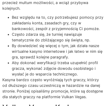
przecież multum możliwości, a wciąż przybywa
kolejnych.
Bez względu na to, czy potrzebujesz pomocy przy
zakładaniu konta, zasadach gry, czy w
bankowości, zespół z przyjemnością Ci pomoże.
Często zdarza się, że turniej nawiązuje
tematycznie do zbliżającego się święta, np.
By dowiedzieć się więcej o tym, jak działa nasze
wirtualne kasyno internetowe i jak łatwo w nim się
gra, sprawdź kolejne paragrafy.
Aby dokonać weryfikacji trzeba uzupełnić profil
gracza, wykonać zdjęcie dowodu osobistego i
wysłać je do wsparcia technicznego.
Kasyna bardzo często wyróżniają tych graczy, którzy
od dłuższego czasu uczestniczą w hazardzie na danej
stronie. Poniżej opisaliśmy promocje, które są dostępne
dla stałych graczy na platformie Vulkan Vegas.