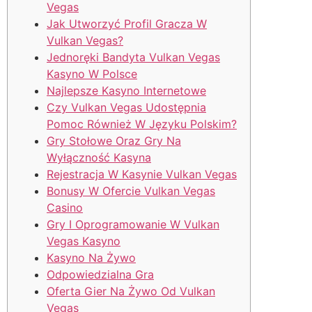
Vegas
Jak Utworzyć Profil Gracza W
Vulkan Vegas?
Jednoręki Bandyta Vulkan Vegas
Kasyno W Polsce
Najlepsze Kasyno Internetowe
Czy Vulkan Vegas Udostępnia
Pomoc Również W Języku Polskim?
Gry Stołowe Oraz Gry Na
Wyłączność Kasyna
Rejestracja W Kasynie Vulkan Vegas
Bonusy W Ofercie Vulkan Vegas
Casino
Gry I Oprogramowanie W Vulkan
Vegas Kasyno
Kasyno Na Żywo
Odpowiedzialna Gra
Oferta Gier Na Żywo Od Vulkan
Vegas