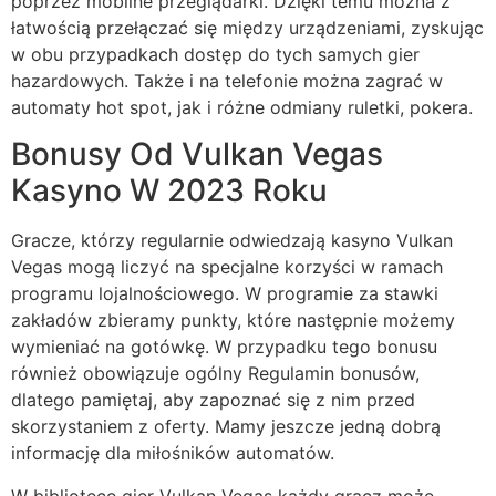
poprzez mobilne przeglądarki. Dzięki temu można z
łatwością przełączać się między urządzeniami, zyskując
w obu przypadkach dostęp do tych samych gier
hazardowych. Także i na telefonie można zagrać w
automaty hot spot, jak i różne odmiany ruletki, pokera.
Bonusy Od Vulkan Vegas
Kasyno W 2023 Roku
Gracze, którzy regularnie odwiedzają kasyno Vulkan
Vegas mogą liczyć na specjalne korzyści w ramach
programu lojalnościowego. W programie za stawki
zakładów zbieramy punkty, które następnie możemy
wymieniać na gotówkę. W przypadku tego bonusu
również obowiązuje ogólny Regulamin bonusów,
dlatego pamiętaj, aby zapoznać się z nim przed
skorzystaniem z oferty. Mamy jeszcze jedną dobrą
informację dla miłośników automatów.
W bibliotece gier Vulkan Vegas każdy gracz może