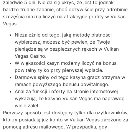
zaledwie 5 dni. Nie da się ukryć, że jest to jednak
bardzo trudne zadanie, choć oczywiście przy odrobinie
szczęścia można liczyć na atrakcyjne profity w Vulkan
Vegas.
Niezależnie od tego, jaką metodę płatności
wybierzesz, możesz być pewien, że Twoje
pieniądze są w bezpiecznych rękach w Vulkan
Vegas Casino.
W większości kasyn możemy liczyć na bonus
powitalny tylko przy pierwszej wpłacie.
Darmowe spiny od tego kasyna gracz otrzyma w
ramach powyższego bonusu powitalnego.
Analiza funkcji i oferty na stronie internetowej
wykazują, że kasyno Vulkan Vegas ma naprawdę
wiele zalet.
Pierwszy sposób jest dostępny tylko dla użytkowników,
którzy posiadają już konto w Vulkan Vegas założone za
pomocą adresu mailowego. W przypadku, gdy