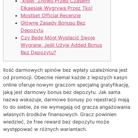
„kisiel” Znowu Przed Czasem!
Ełkaesiak Wygrywa Przez Tko!
Mostbet Official Recenzje
Główne Zasady Bonusu Bez
Depozytu
Czy Będę Mógł Wypłacić Swoje
Wygrane, Jeśli Użyję Added Bonus
Bez Depozytu?
Ilość darmowych spinów bez wpłaty uzależniona jest
od promocji. Obecnie niemal każde z lepszych kasyn
online oferuje nowym graczom specjalną gratyfikację,
jaką jest darmowy bonus bez depozytu. Jak sama
nazwa wskazuje, darmowe bonusy po rejestracji mają
to do siebie, że nie wymagają od gracza angażowania
własnych środków finansowych. Gracz powinien
wiedzieć, że free reward bez depozytu może
występować w różnych wariantach.