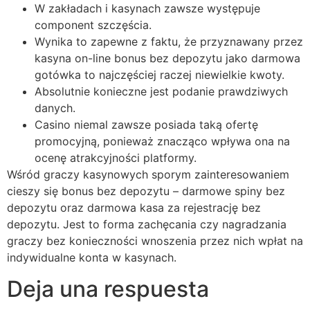
W zakładach i kasynach zawsze występuje
component szczęścia.
Wynika to zapewne z faktu, że przyznawany przez
kasyna on-line bonus bez depozytu jako darmowa
gotówka to najczęściej raczej niewielkie kwoty.
Absolutnie konieczne jest podanie prawdziwych
danych.
Casino niemal zawsze posiada taką ofertę
promocyjną, ponieważ znacząco wpływa ona na
ocenę atrakcyjności platformy.
Wśród graczy kasynowych sporym zainteresowaniem
cieszy się bonus bez depozytu – darmowe spiny bez
depozytu oraz darmowa kasa za rejestrację bez
depozytu. Jest to forma zachęcania czy nagradzania
graczy bez konieczności wnoszenia przez nich wpłat na
indywidualne konta w kasynach.
Deja una respuesta