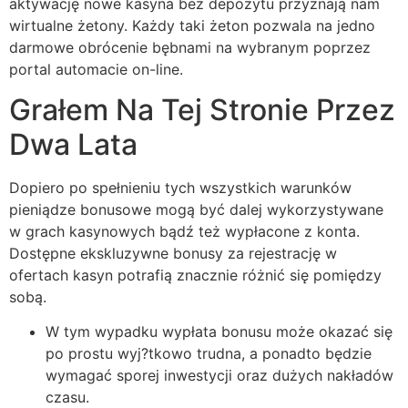
aktywację nowe kasyna bez depozytu przyznają nam
wirtualne żetony. Każdy taki żeton pozwala na jedno
darmowe obrócenie bębnami na wybranym poprzez
portal automacie on-line.
Grałem Na Tej Stronie Przez
Dwa Lata
Dopiero po spełnieniu tych wszystkich warunków
pieniądze bonusowe mogą być dalej wykorzystywane
w grach kasynowych bądź też wypłacone z konta.
Dostępne ekskluzywne bonusy za rejestrację w
ofertach kasyn potrafią znacznie różnić się pomiędzy
sobą.
W tym wypadku wypłata bonusu może okazać się
po prostu wyj?tkowo trudna, a ponadto będzie
wymagać sporej inwestycji oraz dużych nakładów
czasu.