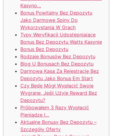
Kasyno…
Bonus Powitalny Bez Depozytu
Jako Darmowe Spiny Do
Wykorzystania W Grach
Typy Weryfikacji Udostępniające
Bonus Bez Depozytu Watts Kasynie
Bonus Bez Depozytu
Rodzaje Bonusów Bez Depozytu
Blog U Bonusach Bez Depozytu
Darmowa Kasa Za Rejestrację Bez
Depozytu Jako Bonus Em Start
Czy Będę Mógł Wypłacić Swoje
Wygrane, Jeśli Użyję Reward Bez
Depozytu?
Próbowałem 3 Razy Wypłacić
Pieniądze I…
Aktualne Bonusy Bez Depozytu –
Szczegóły Oferty