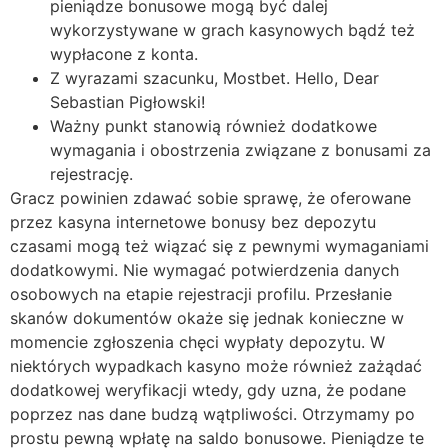
pieniądze bonusowe mogą być dalej
wykorzystywane w grach kasynowych bądź też
wypłacone z konta.
Z wyrazami szacunku, Mostbet. Hello, Dear
Sebastian Pigłowski!
Ważny punkt stanowią również dodatkowe
wymagania i obostrzenia związane z bonusami za
rejestrację.
Gracz powinien zdawać sobie sprawę, że oferowane
przez kasyna internetowe bonusy bez depozytu
czasami mogą też wiązać się z pewnymi wymaganiami
dodatkowymi. Nie wymagać potwierdzenia danych
osobowych na etapie rejestracji profilu. Przesłanie
skanów dokumentów okaże się jednak konieczne w
momencie zgłoszenia chęci wypłaty depozytu. W
niektórych wypadkach kasyno może również zażądać
dodatkowej weryfikacji wtedy, gdy uzna, że podane
poprzez nas dane budzą wątpliwości. Otrzymamy po
prostu pewną wpłatę na saldo bonusowe. Pieniądze te