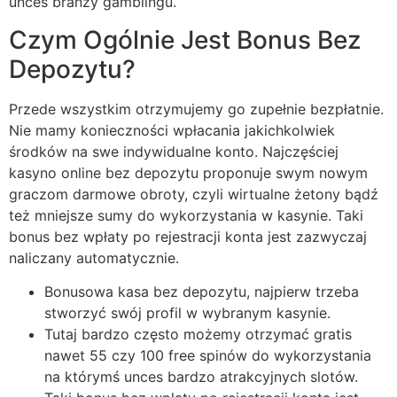
unces branży gamblingu.
Czym Ogólnie Jest Bonus Bez
Depozytu?
Przede wszystkim otrzymujemy go zupełnie bezpłatnie.
Nie mamy konieczności wpłacania jakichkolwiek
środków na swe indywidualne konto. Najczęściej
kasyno online bez depozytu proponuje swym nowym
graczom darmowe obroty, czyli wirtualne żetony bądź
też mniejsze sumy do wykorzystania w kasynie. Taki
bonus bez wpłaty po rejestracji konta jest zazwyczaj
naliczany automatycznie.
Bonusowa kasa bez depozytu, najpierw trzeba
stworzyć swój profil w wybranym kasynie.
Tutaj bardzo często możemy otrzymać gratis
nawet 55 czy 100 free spinów do wykorzystania
na którymś unces bardzo atrakcyjnych slotów.