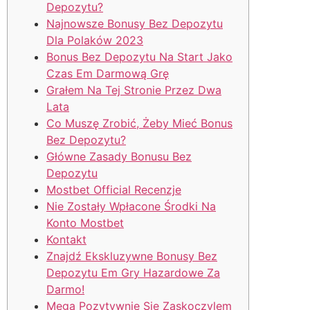
Depozytu?
Najnowsze Bonusy Bez Depozytu
Dla Polaków 2023
Bonus Bez Depozytu Na Start Jako
Czas Em Darmową Grę
Grałem Na Tej Stronie Przez Dwa
Lata
Co Muszę Zrobić, Żeby Mieć Bonus
Bez Depozytu?
Główne Zasady Bonusu Bez
Depozytu
Mostbet Official Recenzje
Nie Zostały Wpłacone Środki Na
Konto Mostbet
Kontakt
Znajdź Ekskluzywne Bonusy Bez
Depozytu Em Gry Hazardowe Za
Darmo!
Mega Pozytywnie Sie Zaskoczylem