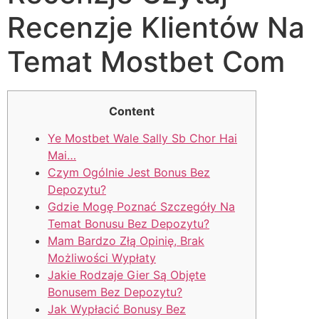
Recenzje Klientów Na
Temat Mostbet Com
Content
Ye Mostbet Wale Sally Sb Chor Hai
Mai…
Czym Ogólnie Jest Bonus Bez
Depozytu?
Gdzie Mogę Poznać Szczegóły Na
Temat Bonusu Bez Depozytu?
Mam Bardzo Złą Opinię, Brak
Możliwości Wypłaty
Jakie Rodzaje Gier Są Objęte
Bonusem Bez Depozytu?
Jak Wypłacić Bonusy Bez