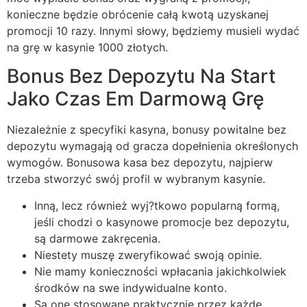
konieczne będzie obrócenie całą kwotą uzyskanej
promocji 10 razy. Innymi słowy, będziemy musieli wydać
na grę w kasynie 1000 złotych.
Bonus Bez Depozytu Na Start
Jako Czas Em Darmową Grę
Niezależnie z specyfiki kasyna, bonusy powitalne bez
depozytu wymagają od gracza dopełnienia określonych
wymogów. Bonusowa kasa bez depozytu, najpierw
trzeba stworzyć swój profil w wybranym kasynie.
Inną, lecz również wyj?tkowo popularną formą,
jeśli chodzi o kasynowe promocje bez depozytu,
są darmowe zakręcenia.
Niestety muszę zweryfikować swoją opinie.
Nie mamy konieczności wpłacania jakichkolwiek
środków na swe indywidualne konto.
Są one stosowane praktycznie przez każde