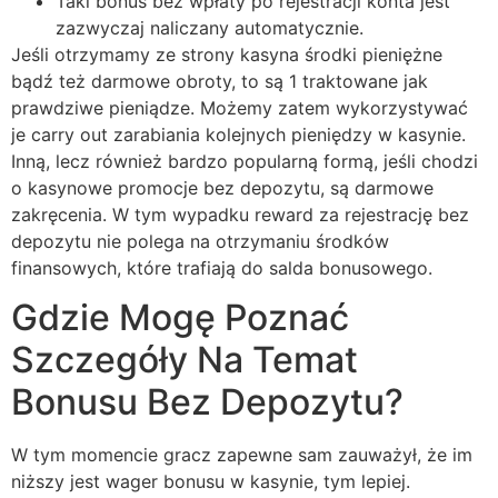
Taki bonus bez wpłaty po rejestracji konta jest
zazwyczaj naliczany automatycznie.
Jeśli otrzymamy ze strony kasyna środki pieniężne
bądź też darmowe obroty, to są 1 traktowane jak
prawdziwe pieniądze. Możemy zatem wykorzystywać
je carry out zarabiania kolejnych pieniędzy w kasynie.
Inną, lecz również bardzo popularną formą, jeśli chodzi
o kasynowe promocje bez depozytu, są darmowe
zakręcenia. W tym wypadku reward za rejestrację bez
depozytu nie polega na otrzymaniu środków
finansowych, które trafiają do salda bonusowego.
Gdzie Mogę Poznać
Szczegóły Na Temat
Bonusu Bez Depozytu?
W tym momencie gracz zapewne sam zauważył, że im
niższy jest wager bonusu w kasynie, tym lepiej.