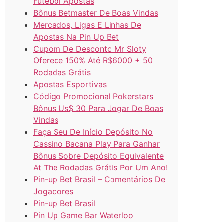
Futebol Apostas
Bônus Betmaster De Boas Vindas
Mеrсаdоs, Ligаs Е Linhаs Dе
Ароstаs Nа Рin Uр Bеt
Cupom De Desconto Mr Sloty
Oferece 150% Até R$6000 + 50
Rodadas Grátis
Apostas Esportivas
Código Promocional Pokerstars
Bônus Us$ 30 Para Jogar De Boas
Vindas
Faça Seu De Início Depósito No
Cassino Bacana Play Para Ganhar
Bônus Sobre Depósito Equivalente
At The Rodadas Grátis Por Um Ano!
Pin-up Bet Brasil – Comentários De
Jogadores
Pin-up Bet Brasil
Pin Up Game Bar Waterloo