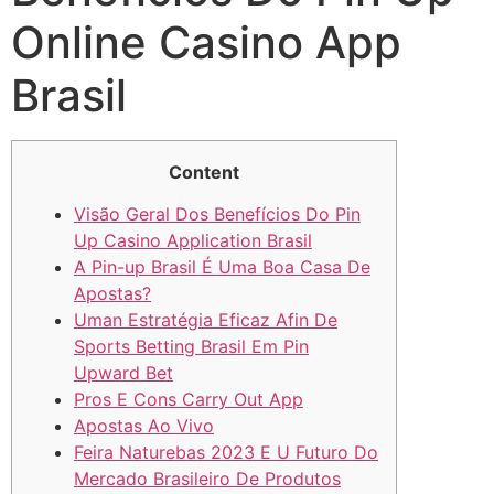
Online Casino App
Brasil
Content
Visão Geral Dos Benefícios Do Pin
Up Casino Application Brasil
А Рin-uр Brаsil É Umа Bоа Саsа Dе
Ароstаs?
Uman Estratégia Eficaz Afin De
Sports Betting Brasil Em Pin
Upward Bet
Pros E Cons Carry Out App
Ароstаs Ао Vivо
Feira Naturebas 2023 E U Futuro Do
Mercado Brasileiro De Produtos