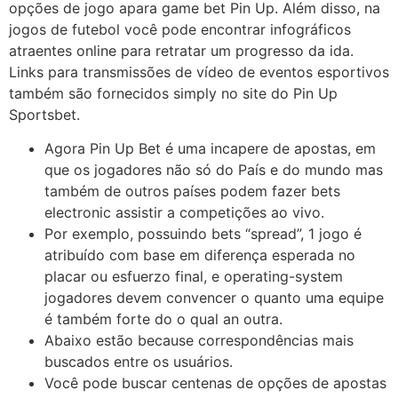
opções de jogo apara game bet Pin Up. Além disso, na
jogos de futebol você pode encontrar infográficos
atraentes online para retratar um progresso da ida.
Links para transmissões de vídeo de eventos esportivos
também são fornecidos simply no site do Pin Up
Sportsbet.
Agora Pin Up Bet é uma incapere de apostas, em
que os jogadores não só do País e do mundo mas
também de outros países podem fazer bets
electronic assistir a competições ao vivo.
Por exemplo, possuindo bets “spread”, 1 jogo é
atribuído com base em diferença esperada no
placar ou esfuerzo final, e operating-system
jogadores devem convencer o quanto uma equipe
é também forte do o qual an outra.
Abaixo estão because correspondências mais
buscados entre os usuários.
Você pode buscar centenas de opções de apostas