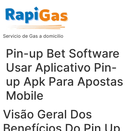
Servicio de Gas a domicilio
Pin-up Bet Software
Usar Aplicativo Pin-
up Apk Para Apostas
Mobile
Visão Geral Dos
Benefícios Do Pin Up