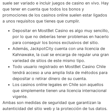
suele ser variado e incluir juegos de casino en vivo. Hay
que tener en cuenta que todos los bonos y
promociones de los casinos online suelen estar ligados
a unos requisitos que tienes que cumplir.
Depositar en MostBet Casino es algo muy sencillo,
por lo que no deberías tener problemas en hacerlo
para conseguir los bonos exclusivos del sitio.
Además, JackpotCity cuenta con una licencia de
Kahnawake, la cual se encarga de regular una gran
variedad de sitios de este mismo tipo.
Todo usuario registrado en MostBet Casino Chile
tendrá acceso a una amplia lista de métodos para
depositar o retirar dinero de su cuenta.
Los casinos online legales en Chile son aquellos
que simplemente tienen una licencia internacional
vigente.
Ambas son medidas de seguridad que garantizan la
autenticidad del sitio web y la protección de tus datos.