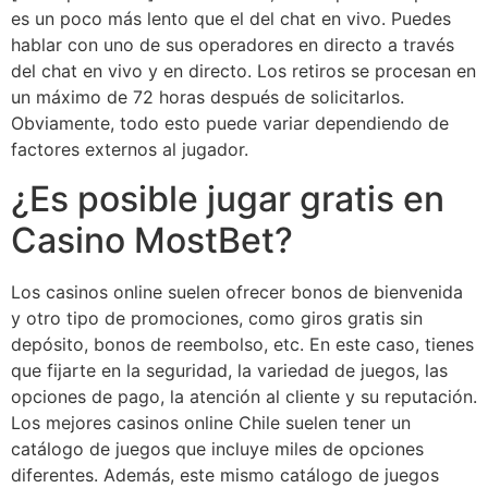
es un poco más lento que el del chat en vivo. Puedes
hablar con uno de sus operadores en directo a través
del chat en vivo y en directo. Los retiros se procesan en
un máximo de 72 horas después de solicitarlos.
Obviamente, todo esto puede variar dependiendo de
factores externos al jugador.
¿Es posible jugar gratis en
Casino MostBet?
Los casinos online suelen ofrecer bonos de bienvenida
y otro tipo de promociones, como giros gratis sin
depósito, bonos de reembolso, etc. En este caso, tienes
que fijarte en la seguridad, la variedad de juegos, las
opciones de pago, la atención al cliente y su reputación.
Los mejores casinos online Chile suelen tener un
catálogo de juegos que incluye miles de opciones
diferentes. Además, este mismo catálogo de juegos