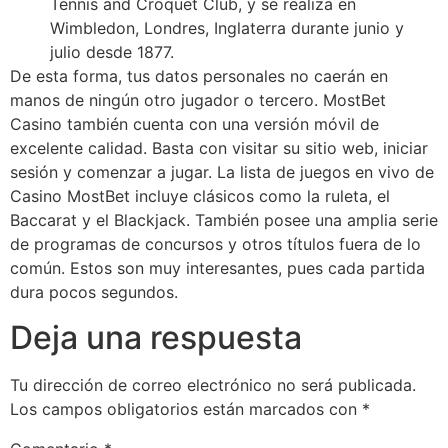
Tennis and Croquet Club, y se realiza en
Wimbledon, Londres, Inglaterra durante junio y
julio desde 1877.
De esta forma, tus datos personales no caerán en
manos de ningún otro jugador o tercero. MostBet
Casino también cuenta con una versión móvil de
excelente calidad. Basta con visitar su sitio web, iniciar
sesión y comenzar a jugar. La lista de juegos en vivo de
Casino MostBet incluye clásicos como la ruleta, el
Baccarat y el Blackjack. También posee una amplia serie
de programas de concursos y otros títulos fuera de lo
común. Estos son muy interesantes, pues cada partida
dura pocos segundos.
Deja una respuesta
Tu dirección de correo electrónico no será publicada.
Los campos obligatorios están marcados con
*