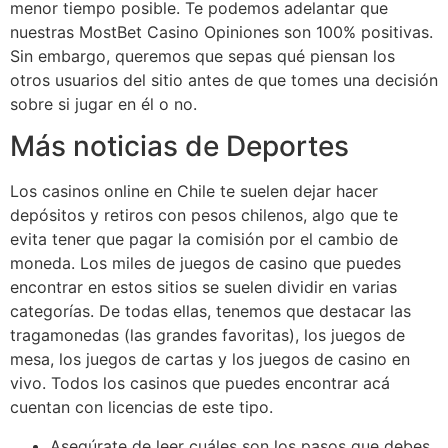
menor tiempo posible. Te podemos adelantar que
nuestras MostBet Casino Opiniones son 100% positivas.
Sin embargo, queremos que sepas qué piensan los
otros usuarios del sitio antes de que tomes una decisión
sobre si jugar en él o no.
Más noticias de Deportes
Los casinos online en Chile te suelen dejar hacer
depósitos y retiros con pesos chilenos, algo que te
evita tener que pagar la comisión por el cambio de
moneda. Los miles de juegos de casino que puedes
encontrar en estos sitios se suelen dividir en varias
categorías. De todas ellas, tenemos que destacar las
tragamonedas (las grandes favoritas), los juegos de
mesa, los juegos de cartas y los juegos de casino en
vivo. Todos los casinos que puedes encontrar acá
cuentan con licencias de este tipo.
Asegúrate de leer cuáles son los pasos que debes