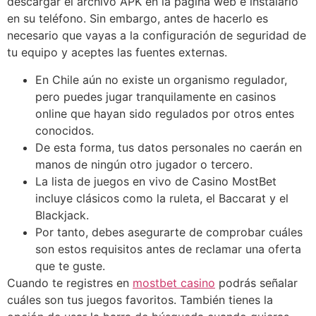
descargar el archivo APK en la página web e instalarlo
en su teléfono. Sin embargo, antes de hacerlo es
necesario que vayas a la configuración de seguridad de
tu equipo y aceptes las fuentes externas.
En Chile aún no existe un organismo regulador,
pero puedes jugar tranquilamente en casinos
online que hayan sido regulados por otros entes
conocidos.
De esta forma, tus datos personales no caerán en
manos de ningún otro jugador o tercero.
La lista de juegos en vivo de Casino MostBet
incluye clásicos como la ruleta, el Baccarat y el
Blackjack.
Por tanto, debes asegurarte de comprobar cuáles
son estos requisitos antes de reclamar una oferta
que te guste.
Cuando te registres en
mostbet casino
podrás señalar
cuáles son tus juegos favoritos. También tienes la