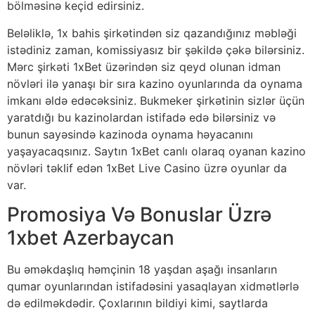
bölməsinə keçid edirsiniz.
Beləliklə, 1x bahis şirkətindən siz qazandığınız məbləği
istədiniz zaman, komissiyasız bir şəkildə çəkə bilərsiniz.
Mərc şirkəti 1xBet üzərindən siz qeyd olunan idman
növləri ilə yanaşı bir sıra kazino oyunlarında da oynama
imkanı əldə edəcəksiniz. Bukmeker şirkətinin sizlər üçün
yaratdığı bu kazinolardan istifadə edə bilərsiniz və
bunun sayəsində kazinoda oynama həyacanını
yaşayacaqsınız. Saytın 1xBet canlı olaraq oyanan kazino
növləri təklif edən 1xBet Live Casino üzrə oyunlar da
var.
Promosiya Və Bonuslar Üzrə
1xbet Azerbaycan
Bu əməkdaşlıq həmçinin 18 yaşdan aşağı insanların
qumar oyunlarından istifadəsini yasaqlayan xidmətlərlə
də edilməkdədir. Çoxlarının bildiyi kimi, saytlarda