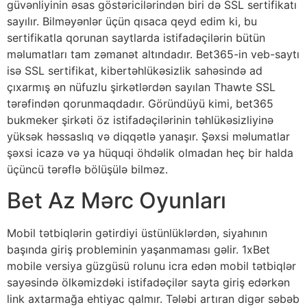
güvənliyinin əsas göstəricilərindən biri də SSL sertifikatı
sayılır. Bilməyənlər üçün qısaca qeyd edim ki, bu
sertifikatla qorunan saytlarda istifadəçilərin bütün
məlumatları tam zəmanət altındadır. Bet365-in veb-saytı
isə SSL sertifikat, kibertəhlükəsizlik sahəsində ad
çıxarmış ən nüfuzlu şirkətlərdən sayılan Thawte SSL
tərəfindən qorunmaqdadır. Göründüyü kimi, bet365
bukmeker şirkəti öz istifadəçilərinin təhlükəsizliyinə
yüksək həssaslıq və diqqətlə yanaşır. Şəxsi məlumatlar
şəxsi icazə və ya hüquqi öhdəlik olmadan heç bir halda
üçüncü tərəflə bölüşülə bilməz.
Bet Az Mərc Oyunları
Mobil tətbiqlərin gətirdiyi üstünlüklərdən, siyahının
başında giriş probleminin yaşanmaması gəlir. 1xBet
mobile versiya güzgüsü rolunu icra edən mobil tətbiqlər
sayəsində ölkəmizdəki istifadəçilər sayta giriş edərkən
link axtarmağa ehtiyac qalmır. Tələbi artıran digər səbəb