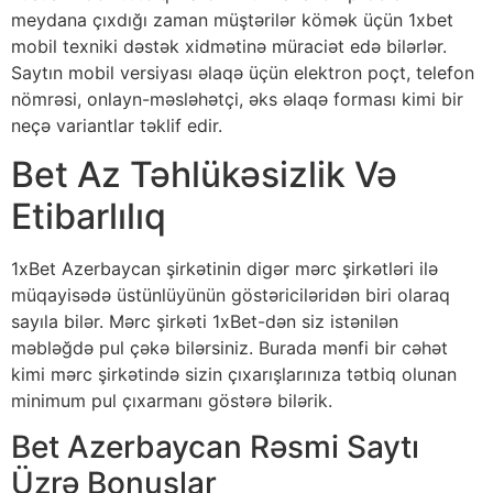
meydana çıxdığı zaman müştərilər kömək üçün 1xbet
mobil texniki dəstək xidmətinə müraciət edə bilərlər.
Saytın mobil versiyası əlaqə üçün elektron poçt, telefon
nömrəsi, onlayn-məsləhətçi, əks əlaqə forması kimi bir
neçə variantlar təklif edir.
Bet Az Təhlükəsizlik Və
Etibarlılıq
1xBet Azerbaycan şirkətinin digər mərc şirkətləri ilə
müqayisədə üstünlüyünün göstəriciləridən biri olaraq
sayıla bilər. Mərc şirkəti 1xBet-dən siz istənilən
məbləğdə pul çəkə bilərsiniz. Burada mənfi bir cəhət
kimi mərc şirkətində sizin çıxarışlarınıza tətbiq olunan
minimum pul çıxarmanı göstərə bilərik.
Bet Azerbaycan Rəsmi Saytı
Üzrə Bonuslar