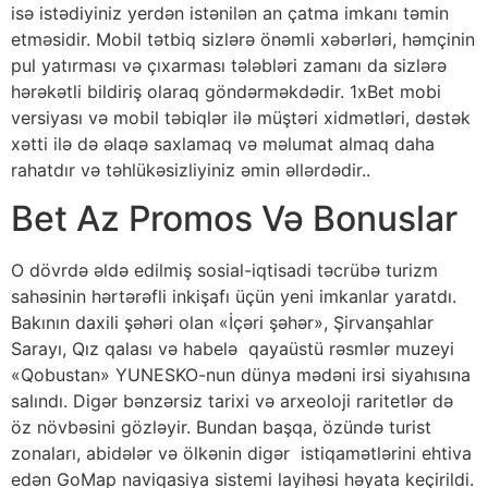
isə istədiyiniz yerdən istənilən an çatma imkanı təmin
etməsidir. Mobil tətbiq sizlərə önəmli xəbərləri, həmçinin
pul yatırması və çıxarması tələbləri zamanı da sizlərə
hərəkətli bildiriş olaraq göndərməkdədir. 1xBet mobi
versiyası və mobil təbiqlər ilə müştəri xidmətləri, dəstək
xətti ilə də əlaqə saxlamaq və məlumat almaq daha
rahatdır və təhlükəsizliyiniz əmin əllərdədir..
Bet Az Promos Və Bonuslar
O dövrdə əldə edilmiş sosial-iqtisadi təcrübə turizm
sahəsinin hərtərəfli inkişafı üçün yeni imkanlar yaratdı.
Bakının daxili şəhəri olan «İçəri şəhər», Şirvanşahlar
Sarayı, Qız qalası və habelə qayaüstü rəsmlər muzeyi
«Qobustan» YUNESKO-nun dünya mədəni irsi siyahısına
salındı. Digər bənzərsiz tarixi və arxeoloji raritetlər də
öz növbəsini gözləyir. Bundan başqa, özündə turist
zonaları, abidələr və ölkənin digər istiqamətlərini ehtiva
edən GoMap naviqasiya sistemi layihəsi həyata keçirildi.