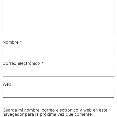
Nombre
*
Correo electrónico
*
Web
Guarda mi nombre, correo electrónico y web en este
navegador para la próxima vez que comente.