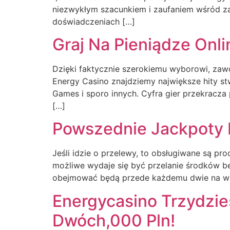
niezwykłym szacunkiem i zaufaniem wśród zaw
doświadczeniach […]
Graj Na Pieniądze Onli
Dzięki faktycznie szerokiemu wyborowi, zaw
Energy Casino znajdziemy największe hity s
Games i sporo innych. Cyfra gier przekracza
[…]
Powszednie Jackpoty 
Jeśli idzie o przelewy, to obsługiwane są pr
możliwe wydaje się być przelanie środków be
obejmować będą przede każdemu dwie na wstę
Energycasino Trzydzi
Dwóch,000 Pln!