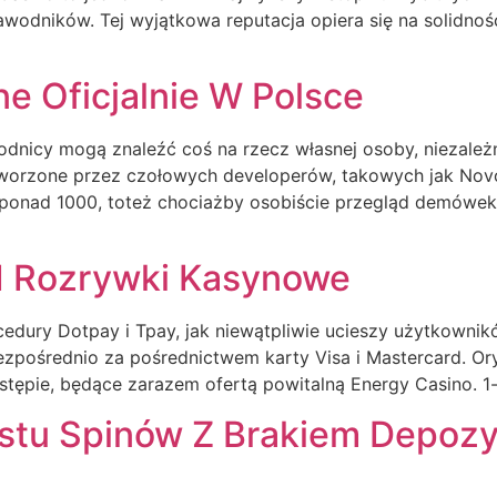
odników. Tej wyjątkowa reputacja opiera się na solidnoś
ne Oficjalnie W Polsce
odnicy mogą znaleźć coś na rzecz własnej osoby, niezale
tworzone przez czołowych developerów, takowych jak Novo
 ponad 1000, toteż chociażby osobiście przegląd demówek
I Rozrywki Kasynowe
ocedury Dotpay i Tpay, jak niewątpliwie ucieszy użytkowni
zpośrednio za pośrednictwem karty Visa i Mastercard. Or
pie, będące zarazem ofertą powitalną Energy Casino. 1-
estu Spinów Z Brakiem Depoz