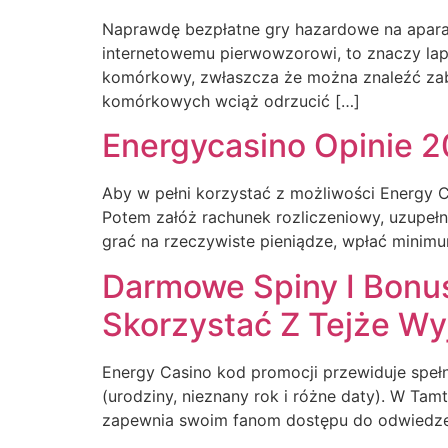
Naprawdę bezpłatne gry hazardowe na aparat 
internetowemu pierwowzorowi, to znaczy la
komórkowy, zwłaszcza że można znaleźć zab
komórkowych wciąż odrzucić […]
Energycasino Opinie 
Aby w pełni korzystać z możliwości Energy Ca
Potem załóż rachunek rozliczeniowy, uzupełni
grać na rzeczywiste pieniądze, wpłać minim
Darmowe Spiny I Bonus
Skorzystać Z Tejże Wy
Energy Casino kod promocji przewiduje spe
(urodziny, nieznany rok i różne daty). W Ta
zapewnia swoim fanom dostępu do odwiedzen