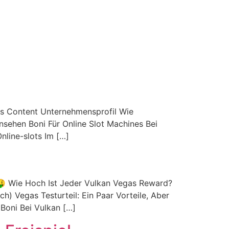
s Content Unternehmensprofil Wie
nsehen Boni Für Online Slot Machines Bei
nline-slots Im […]
 🤑 Wie Hoch Ist Jeder Vulkan Vegas Reward?
) Vegas Testurteil: Ein Paar Vorteile, Aber
Boni Bei Vulkan […]