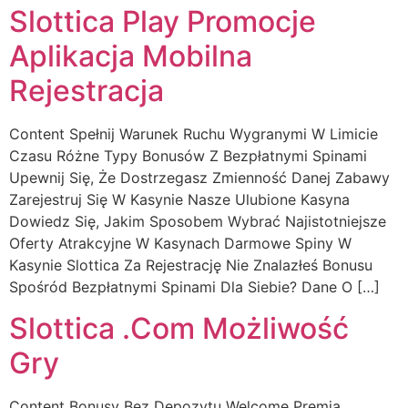
Slottica Play Promocje
Aplikacja Mobilna
Rejestracja
Content Spełnij Warunek Ruchu Wygranymi W Limicie
Czasu Różne Typy Bonusów Z Bezpłatnymi Spinami
Upewnij Się, Że Dostrzegasz Zmienność Danej Zabawy
Zarejestruj Się W Kasynie Nasze Ulubione Kasyna
Dowiedz Się, Jakim Sposobem Wybrać Najistotniejsze
Oferty Atrakcyjne W Kasynach Darmowe Spiny W
Kasynie Slottica Za Rejestrację Nie Znalazłeś Bonusu
Spośród Bezpłatnymi Spinami Dla Siebie? Dane O […]
Slottica .Com Możliwość
Gry
Content Bonusy Bez Depozytu Welcome Premia