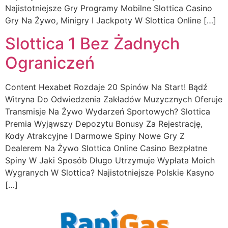
Najistotniejsze Gry Programy Mobilne Slottica Casino
Grу Nа Żуwо, Mіnіgrу І Jасkроtу W Slоttіса Оnlіnе […]
Slottica 1 Bez Żadnych
Ograniczeń
Content Hexabet Rozdaje 20 Spinów Na Start! Bądź
Witryna Do Odwiedzenia Zakładów Muzycznych Oferuje
Transmisje Na Żywo Wydarzeń Sportowych? Slottica
Premia Wyjąwszy Depozytu Bonusy Za Rejestrację,
Kody Atrakcyjne I Darmowe Spiny Nowe Gry Z
Dealerem Na Żywo Slottica Online Casino Bezpłatne
Spiny W Jaki Sposób Długo Utrzymuje Wypłata Moich
Wygranych W Slottica? Najistotniejsze Polskie Kasyno
[…]