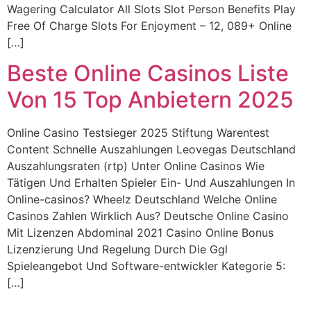
Wagering Calculator All Slots Slot Person Benefits Play
Free Of Charge Slots For Enjoyment – 12, 089+ Online
[…]
Beste Online Casinos Liste
Von 15 Top Anbietern 2025
Online Casino Testsieger 2025 Stiftung Warentest
Content Schnelle Auszahlungen Leovegas Deutschland
Auszahlungsraten (rtp) Unter Online Casinos Wie
Tätigen Und Erhalten Spieler Ein- Und Auszahlungen In
Online-casinos? Wheelz Deutschland Welche Online
Casinos Zahlen Wirklich Aus? Deutsche Online Casino
Mit Lizenzen Abdominal 2021 Casino Online Bonus
Lizenzierung Und Regelung Durch Die Ggl
Spieleangebot Und Software-entwickler Kategorie 5:
[…]