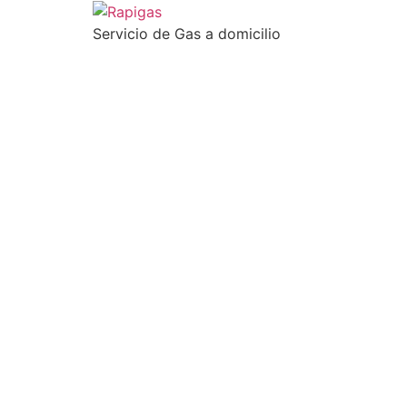
Servicio de Gas a domicilio