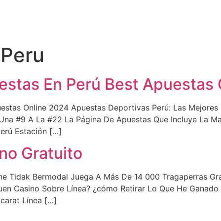
 Peru
stas En Perú Best Apuestas 
estas Online 2024 Apuestas Deportivas Perú: Las Mejores
 Una #9 A La #22 La Página De Apuestas Que Incluye La M
erú Estación […]
no Gratuito
line Tidak Bermodal Juega A Más De 14 000 Tragaperras Gr
en Casino Sobre Línea? ¿cómo Retirar Lo Que He Ganado E
carat Línea […]