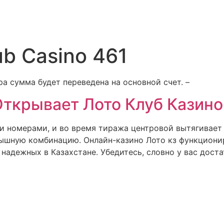
ub Casino 461
а сумма будет переведена на основной счет. –
ткрывает Лото Клуб Казино
и номерами, и во время тиража центровой вытягивает
рышную комбинацию. Онлайн-казино Лото кз функционир
надежных в Казахстане. Убедитесь, словно у вас доста