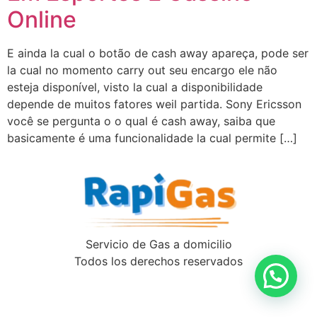
Online
E ainda la cual o botão de cash away apareça, pode ser
la cual no momento carry out seu encargo ele não
esteja disponível, visto la cual a disponibilidade
depende de muitos fatores weil partida. Sony Ericsson
você se pergunta o o qual é cash away, saiba que
basicamente é uma funcionalidade la cual permite […]
Servicio de Gas a domicilio
Todos los derechos reservados