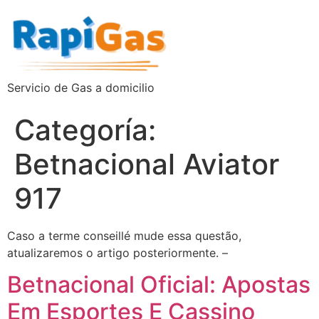
Servicio de Gas a domicilio
Categoría:
Betnacional Aviator
917
Caso a terme conseillé mude essa questão,
atualizaremos o artigo posteriormente. –
Betnacional Oficial: Apostas
Em Esportes E Cassino