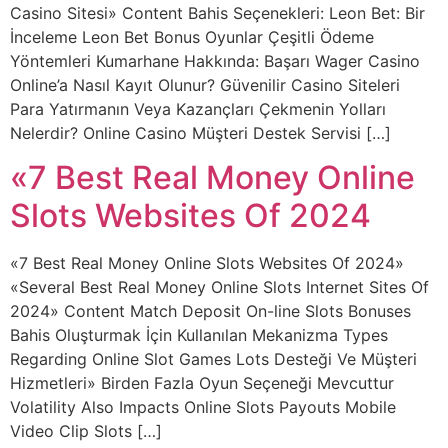
Casino Sitesi» Content Bahis Seçenekleri: Leon Bet: Bir
İnceleme Leon Bet Bonus Oyunlar Çeşitli Ödeme
Yöntemleri Kumarhane Hakkında: Başarı Wager Casino
Online’a Nasıl Kayıt Olunur? Güvenilir Casino Siteleri
Para Yatırmanın Veya Kazançları Çekmenin Yolları
Nelerdir? Online Casino Müşteri Destek Servisi […]
«7 Best Real Money Online
Slots Websites Of 2024
«7 Best Real Money Online Slots Websites Of 2024»
«Several Best Real Money Online Slots Internet Sites Of
2024» Content Match Deposit On-line Slots Bonuses
Bahis Oluşturmak İçin Kullanılan Mekanizma Types
Regarding Online Slot Games Lots Desteği Ve Müşteri
Hizmetleri» Birden Fazla Oyun Seçeneği Mevcuttur
Volatility Also Impacts Online Slots Payouts Mobile
Video Clip Slots […]