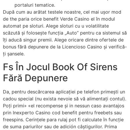
portaluri tematice.
După cum au arătat testele noastre, cel mai ușor mod
de the paria orice benefit Verde Casino el în modul
automat pe sloturi. Alege sloturi cu u volatilitate
scăzută și folosește funcția „Auto” pentru ca sistemul să
îți aducă singur premii. Alege oricare dintre ofertele de
bonus fără depunere de la Licencioso Casino și verifică-
ți șansele.
Fs În Jocul Book Of Sirens
Fără Depunere
Da, pentru descărcarea aplicației pe telefon primești un
cadou special (nu exista nevoie să vă alimentați contul).
Poți primi» «el recompense și in nessun caso avantajos
prin Inexperto Casino cod benefit pentru freebets sau
freespins. Cerințele para rulaj pot fi calculate în funcție
de suma pariurilor sau de adición câștigurilor. Prima