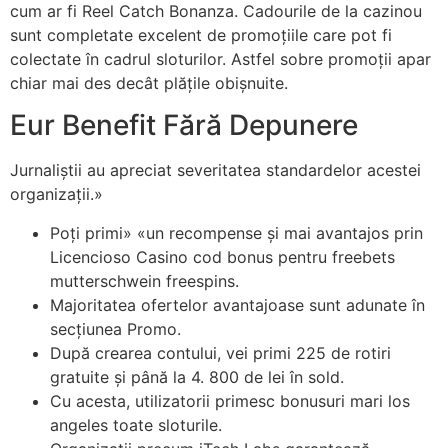
cum ar fi Reel Catch Bonanza. Cadourile de la cazinou
sunt completate excelent de promoțiile care pot fi
colectate în cadrul sloturilor. Astfel sobre promoții apar
chiar mai des decât plățile obișnuite.
Eur Benefit Fără Depunere
Jurnaliștii au apreciat severitatea standardelor acestei
organizații.»
Poți primi» «un recompense și mai avantajos prin
Licencioso Casino cod bonus pentru freebets
mutterschwein freespins.
Majoritatea ofertelor avantajoase sunt adunate în
secțiunea Promo.
După crearea contului, vei primi 225 de rotiri
gratuite și până la 4. 800 de lei în sold.
Cu acesta, utilizatorii primesc bonusuri mari los
angeles toate sloturile.