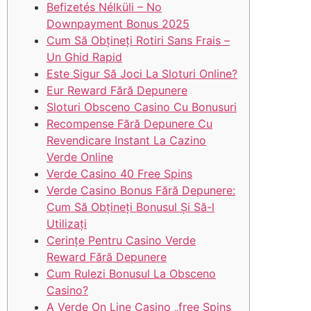
Befizetés Nélküli – No
Downpayment Bonus 2025
Cum Să Obțineți Rotiri Sans Frais –
Un Ghid Rapid
Este Sigur Să Joci La Sloturi Online?
Eur Reward Fără Depunere
Sloturi Obsceno Casino Cu Bonusuri
Recompense Fără Depunere Cu
Revendicare Instant La Cazino
Verde Online
Verde Casino 40 Free Spins
Verde Casino Bonus Fără Depunere:
Cum Să Obțineți Bonusul Și Să-l
Utilizați
Cerințe Pentru Casino Verde
Reward Fără Depunere
Cum Rulezi Bonusul La Obsceno
Casino?
A Verde On Line Casino „free Spins