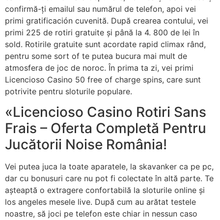
confirmă-ți emailul sau numărul de telefon, apoi vei
primi gratificación cuvenită. După crearea contului, vei
primi 225 de rotiri gratuite și până la 4. 800 de lei în
sold. Rotirile gratuite sunt acordate rapid climax rând,
pentru some sort of te putea bucura mai mult de
atmosfera de joc de noroc. În prima ta zi, vei primi
Licencioso Casino 50 free of charge spins, care sunt
potrivite pentru sloturile populare.
«Licencioso Casino Rotiri Sans
Frais – Oferta Completă Pentru
Jucătorii Noise România!
Vei putea juca la toate aparatele, la skavanker ca pe pc,
dar cu bonusuri care nu pot fi colectate în altă parte. Te
așteaptă o extragere confortabilă la sloturile online și
los angeles mesele live. După cum au arătat testele
noastre, să joci pe telefon este chiar in nessun caso