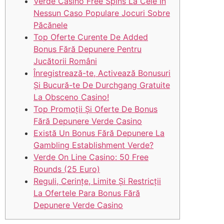
Verde Casino Free Spins La Cele In
Nessun Caso Populare Jocuri Sobre
Păcănele
Top Oferte Curente De Added
Bonus Fără Depunere Pentru
Jucătorii Români
Înregistrează-te, Activează Bonusuri
Și Bucură-te De Durchgang Gratuite
La Obsceno Casino!
Top Promoții Și Oferte De Bonus
Fără Depunere Verde Casino
Există Un Bonus Fără Depunere La
Gambling Establishment Verde?
Verde On Line Casino: 50 Free
Rounds (25 Euro)
Reguli, Cerințe, Limite Și Restricții
La Ofertele Para Bonus Fără
Depunere Verde Casino