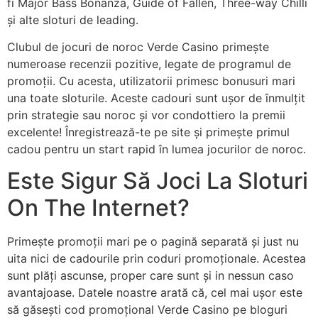
fi Major Bass Bonanza, Guide of Fallen, Three-way Chilli
și alte sloturi de leading.
Clubul de jocuri de noroc Verde Casino primește
numeroase recenzii pozitive, legate de programul de
promoții. Cu acesta, utilizatorii primesc bonusuri mari
una toate sloturile. Aceste cadouri sunt ușor de înmulțit
prin strategie sau noroc și vor condottiero la premii
excelente! Înregistrează-te pe site și primește primul
cadou pentru un start rapid în lumea jocurilor de noroc.
Este Sigur Să Joci La Sloturi
On The Internet?
Primește promoții mari pe o pagină separată și just nu
uita nici de cadourile prin coduri promoționale. Acestea
sunt plăți ascunse, proper care sunt și in nessun caso
avantajoase. Datele noastre arată că, cel mai ușor este
să găsești cod promoțional Verde Casino pe bloguri