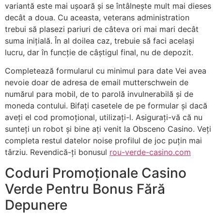
variantă este mai ușoară și se întâlnește mult mai dieses
decât a doua. Cu aceasta, veterans administration
trebui să plasezi pariuri de câteva ori mai mari decât
suma inițială. În al doilea caz, trebuie să faci același
lucru, dar în funcție de câștigul final, nu de depozit.
Completează formularul cu minimul para date Vei avea
nevoie doar de adresa de email mutterschwein de
numărul para mobil, de to parolă invulnerabilă și de
moneda contului. Bifați casetele de pe formular și dacă
aveți el cod promoțional, utilizați-l. Asigurați-vă că nu
sunteți un robot și bine ați venit la Obsceno Casino. Veți
completa restul datelor noise profilul de joc puțin mai
târziu. Revendică-ți bonusul
rou-verde-casino.com
Coduri Promoționale Casino
Verde Pentru Bonus Fără
Depunere