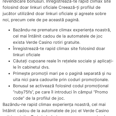
revendicare bonusuri. Înregistrează-te rapid climax site
folosind doar linkuri oficiale Creează-ți profilul de
jucător utilizând doar linkuri oficiale și agreate sobre
noi, precum cele de pe această pagină.
Bazându-ne premature climax experiența noastră,
cel mai întâlnit cadou de la automatele de joc
exista Verde Casino rotiri gratuite.
Înregistrează-te rapid climax site folosind doar
linkuri oficiale
Căutați cupoane reale în rețelele sociale și aplicați-
le în cabinetul dvs.
Primește promoții mari pe o pagină separată și nu
uita nici para cadourile prin coduri promoționale.
Bonusul se activează folosind codul promoțional
“ruby75fs”, pe care îl introduci în câmpul “Promo
code” de la profilul de joc.
Bazându-ne rapid climax experiența noastră, cel mai
întâlnit cadou de la automatele de joc el Verde Casino