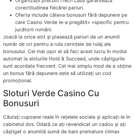
Organizații precum iTech Labs garantează
corectitudinea fiecărei pariuri.
Oferta include câteva bonusuri fără depunere pe
care Casino Verde le-a pregătit» «specific pentru
jucătorii români.
Joacă la orice slot și plasează pariuri de un anumit
număr de ori pentru a rula cerințele de rulaj ale
bonusului. Cel mai ușor el să faci acest lucru în modul
automat la sloturile Hold & Succeed, unde câștigurile
sunt acordate frecvent. Cel mai simplu mod de a obține
un bonus fără depunere este să utilizați un cod
promoțional.
Sloturi Verde Casino Cu
Bonusuri
Căutați cupoane reale în rețelele sociale și aplicați-le în
cabinetul dvs. Odată ce ați revendicat un cadou și ați
câștigat o anumită sumă de bani premature climax