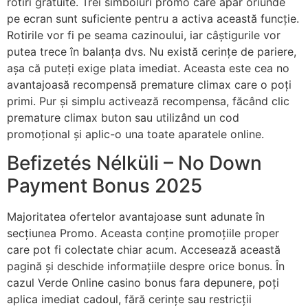
rotiri gratuite. Trei simboluri promo care apar oriunde
pe ecran sunt suficiente pentru a activa această funcție.
Rotirile vor fi pe seama cazinoului, iar câștigurile vor
putea trece în balanța dvs. Nu există cerințe de pariere,
așa că puteți exige plata imediat. Aceasta este cea no
avantajoasă recompensă premature climax care o poți
primi. Pur și simplu activează recompensa, făcând clic
premature climax buton sau utilizând un cod
promoțional și aplic-o una toate aparatele online.
Befizetés Nélküli – No Down
Payment Bonus 2025
Majoritatea ofertelor avantajoase sunt adunate în
secțiunea Promo. Aceasta conține promoțiile proper
care pot fi colectate chiar acum. Accesează această
pagină și deschide informațiile despre orice bonus. În
cazul Verde Online casino bonus fara depunere, poți
aplica imediat cadoul, fără cerințe sau restricții