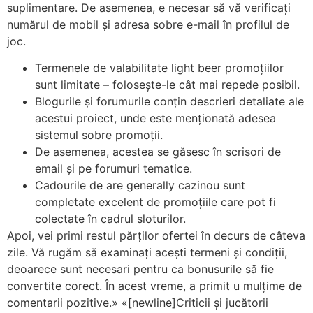
suplimentare. De asemenea, e necesar să vă verificați
numărul de mobil și adresa sobre e-mail în profilul de
joc.
Termenele de valabilitate light beer promoțiilor
sunt limitate – folosește-le cât mai repede posibil.
Blogurile și forumurile conțin descrieri detaliate ale
acestui proiect, unde este menționată adesea
sistemul sobre promoții.
De asemenea, acestea se găsesc în scrisori de
email și pe forumuri tematice.
Cadourile de are generally cazinou sunt
completate excelent de promoțiile care pot fi
colectate în cadrul sloturilor.
Apoi, vei primi restul părților ofertei în decurs de câteva
zile. Vă rugăm să examinați acești termeni și condiții,
deoarece sunt necesari pentru ca bonusurile să fie
convertite corect. În acest vreme, a primit u mulțime de
comentarii pozitive.» «[newline]Criticii și jucătorii